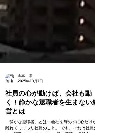
金本 淳
2025年10月7日
社員の心が動けば、会社も動
く！静かな退職者を生まない経
営とは