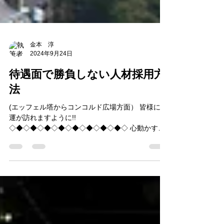
金本 淳
2024年9月24日
待遇面で勝負しない人材採用方
法
(エッフェル塔からコンコルド広場方面） 皆様に幸
運が訪れますように!!
◇◆◇◆◇◆◇◆◇◆◇◆◇◆◇◆◇ 心動かす企
業経営 vol.483 ＝＝＝＝＝＝＝＝＝＝＝＝＝＝＝
＝＝ ＜待遇面で勝負しない人材採用方法＞ おはよ
うございます。 フェリーゼス経営支援事務所の...