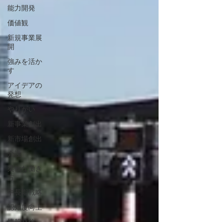
能力開発
価値観
新規事業展
開
強みを活か
す
アイデアの
発想
やりがい
新事業創出
新市場創出
介護
柔軟な働き
方
中長期戦略
認知度向上