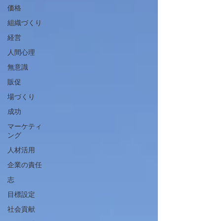
価格
組織づくり
経営
人間心理
無意識
販促
場づくり
成功
マーケティ
ング
人材活用
企業の責任
志
目標設定
社会貢献