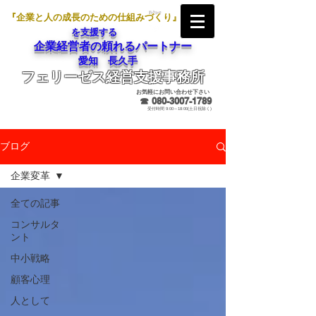
『企業と人の成長のための仕組みづくり』
を支援する
企業経営者の頼れるパートナー
愛知 長久手
フェリーゼス経営支援事務所
メールでのお問合せ
お気軽にお問い合わせ下さい
☎
080-3007-1789
受付時間 9:00～18:00(土日祝除く)
ブログ
企業変革
全ての記事
コンサルタ
ント
中小戦略
顧客心理
人として