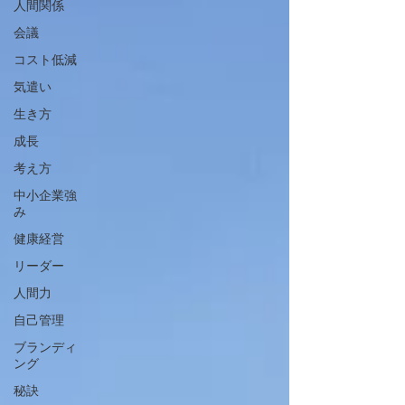
人間関係
会議
コスト低減
気遣い
生き方
成長
考え方
中小企業強
み
健康経営
リーダー
人間力
自己管理
ブランディ
ング
秘訣