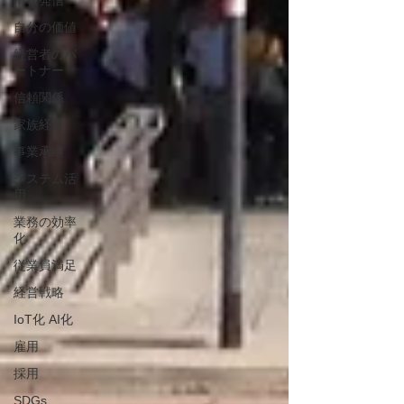
情報発信
自分の価値
経営者のパ
ートナー
信頼関係
家族経営
事業承継
システム活
用
業務の効率
化
従業員満足
経営戦略
IoT化 AI化
雇用
採用
SDGs