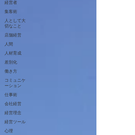
経営者
集客術
人として大
切なこと
店舗経営
人間
人材育成
差別化
働き方
コミュニケ
ーション
仕事術
会社経営
経営理念
経営ツール
心理