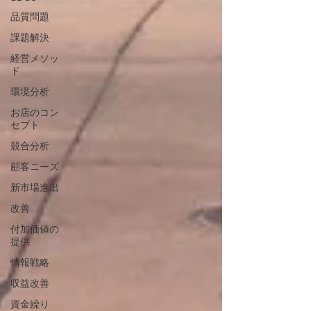
品質問題
課題解決
経営メソッ
ド
環境分析
お店のコン
セプト
競合分析
顧客ニーズ
新市場進出
改善
付加価値の
提供
情報戦略
収益改善
資金繰り