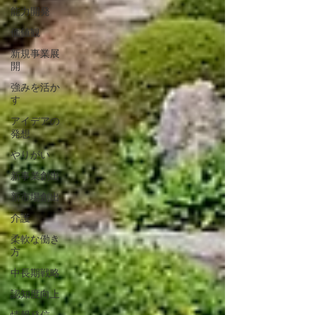
能力開発
価値観
新規事業展
開
強みを活か
す
アイデアの
発想
やりがい
新事業創出
新市場創出
介護
柔軟な働き
方
中長期戦略
認知度向上