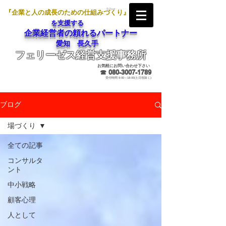
『企業と人の成長のための仕組みづくり』
を支援する
企業経営者の頼れるパートナー
愛知 長久手
フェリーゼス経営支援事務所
メールでのお問合せ
お気軽にお問い合わせ下さい
☎
080-3007-1789
受付時間 9:00～18:00(土日祝除く)
ブログ
場づくり
全ての記事
コンサルタ
ント
中小戦略
顧客心理
人として