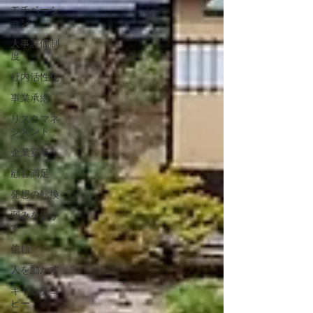
モチベーシ
ョン
人事評価制
度
社内活性化
事業承継
リスクマネ
ジメント
企業変革
顧客満足
発想の転換
弱みを活か
す
信頼
人を動かす
キャッチコ
ピー