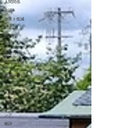
人間関係
会議
コスト低減
気遣い
生き方
成長
考え方
中小企業強
み
健康経営
リーダー
人間力
自己管理
ブランディ
ング
秘訣