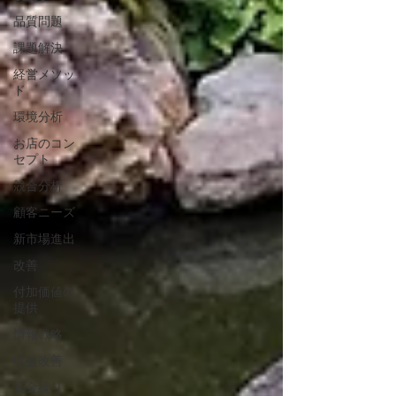
品質問題
課題解決
経営メソッ
ド
環境分析
お店のコン
セプト
競合分析
顧客ニーズ
新市場進出
改善
付加価値の
提供
情報戦略
収益改善
資金繰り