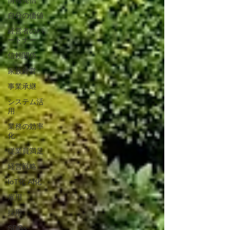
情報発信
自分の価値
経営者のパ
ートナー
信頼関係
家族経営
事業承継
システム活
用
業務の効率
化
従業員満足
経営戦略
IoT化 AI化
雇用
採用
SDGs