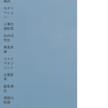
秘訣
モチベ
ーショ
ン
人事評
価制度
社内活
性化
事業承
継
リスク
マネジ
メント
企業変
革
顧客満
足
発想の
転換