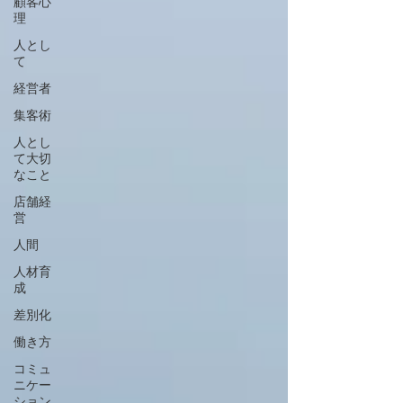
顧客心
理
人とし
て
経営者
集客術
人とし
て大切
なこと
店舗経
営
人間
人材育
成
差別化
働き方
コミュ
ニケー
ション