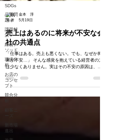
SDGs
品質問
題
金本 淳
課題解
5月19日
決
売上はあるのに将来が不安な会
経営メ
ソッド
社の共通点
環境分
「仕事はある。売上も悪くない。でも、なぜか将
析
来が不安…」 そんな感覚を抱えている経営者の方
お店の
は少なくありません。実はその不安の原因は、単
コンセ
なる売上不足ではなく、“会社の土台”にあるケース
プト
が多いのです。今回は、売上があっても安心でき
競合分
ない会社に共通する特徴についてお話します。
析
顧客ニ
ーズ
新市場
進出