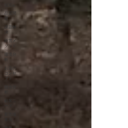
SDGs
品質問
題
課題解
決
経営メ
ソッド
環境分
析
お店の
コンセ
プト
競合分
析
顧客ニ
ーズ
新市場
進出