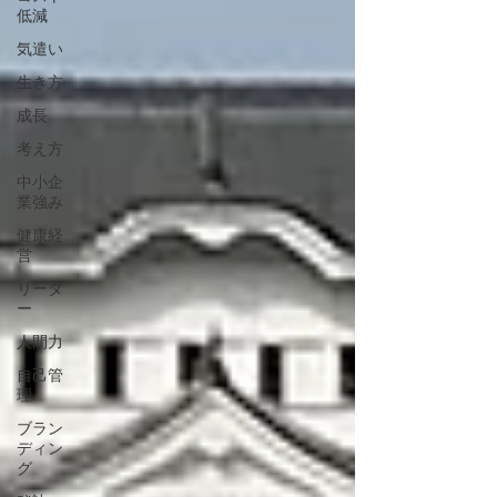
低減
気遣い
生き方
成長
考え方
中小企
業強み
健康経
営
リーダ
ー
人間力
自己管
理
ブラン
ディン
グ