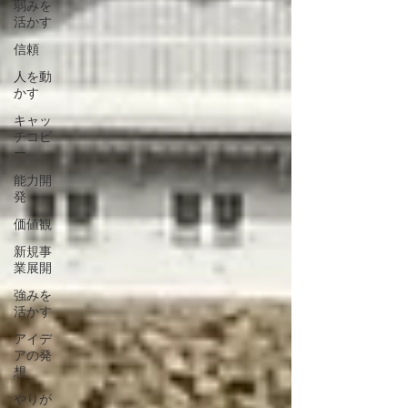
弱みを
活かす
信頼
人を動
かす
キャッ
チコピ
ー
能力開
発
価値観
新規事
業展開
強みを
活かす
アイデ
アの発
想
やりが