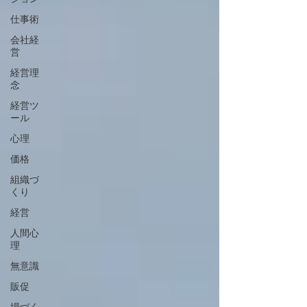
仕事術
会社経
営
経営理
念
経営ツ
ール
心理
価格
組織づ
くり
経営
人間心
理
無意識
販促