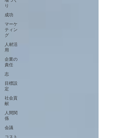
場づく
り
成功
マーケ
ティン
グ
人材活
用
企業の
責任
志
目標設
定
社会貢
献
人間関
係
会議
コスト