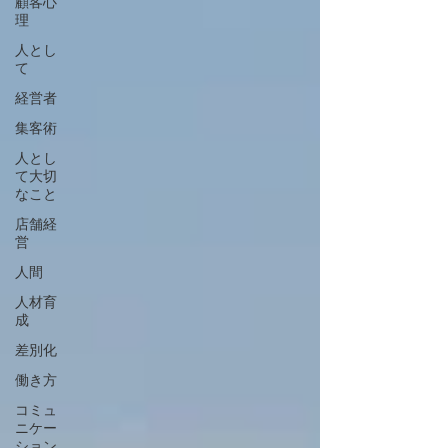
顧客心
理
人とし
て
経営者
集客術
人とし
て大切
なこと
店舗経
営
人間
人材育
成
差別化
働き方
コミュ
ニケー
ション