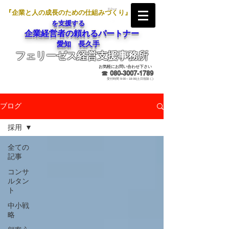
『企業と人の成長のための仕組みづくり』
を支援する
企業経営者の頼れるパートナー
愛知 長久手
フェリーゼス経営支援事務所
メールでのお問合せ
お気軽にお問い合わせ下さい
☎
080-3007-1789
受付時間 9:00～18:00(土日祝除く)
ブログ
採用
全ての
記事
コンサ
ルタン
ト
中小戦
略