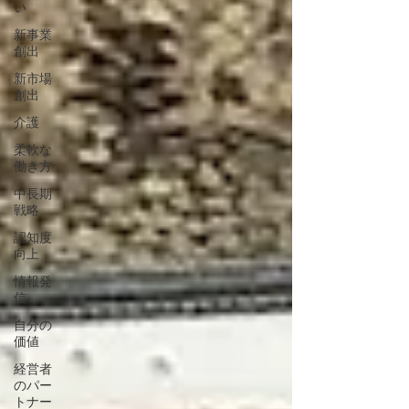
い
新事業
創出
新市場
創出
介護
柔軟な
働き方
中長期
戦略
認知度
向上
情報発
信
自分の
価値
経営者
のパー
トナー