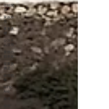
信頼関
係
家族経
営
事業承
継
システ
ム活用
業務の
効率化
従業員
満足
経営戦
略
IoT化
AI化
雇用
採用