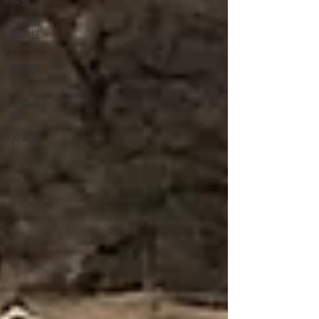
改善
付加価
値の提
供
情報戦
略
収益改
善
資金繰
り