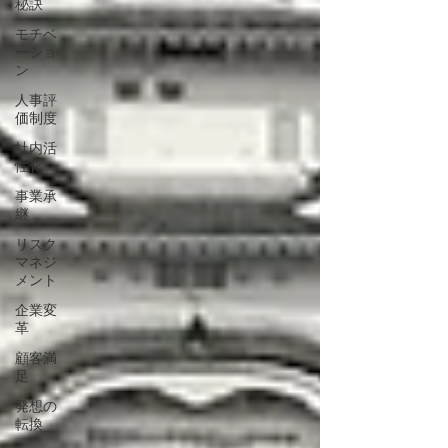
秘訣
モチベ
ーショ
ン
人事評
価制度
社内活
性化
事業承
継
リスク
マネジ
メント
企業変
革
顧客満
足
発想の
転換