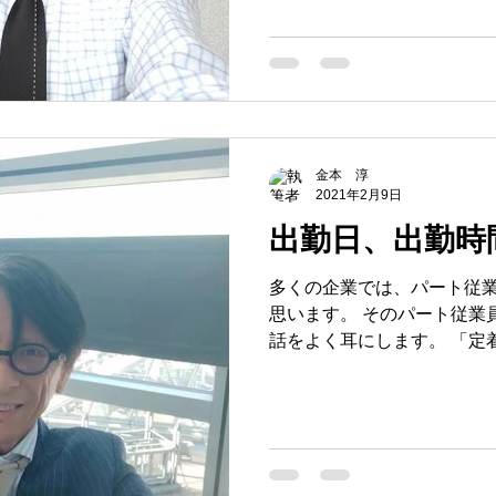
テレワークは・・・とおっ
客業などの多いと思いま
金本 淳
2021年2月9日
出勤日、出勤時
多くの企業では、パート従
思います。 そのパート従業
話をよく耳にします。 「定着せずにすぐに辞めてしま
う」 「子供さんの病気など
トに影響が出てしまうことがある」 どの企
かれ少なかれこういっ