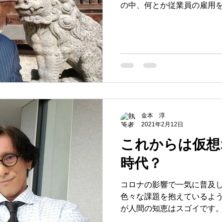
の中、何とか従業員の雇用
苦肉の策だと思います。 今回は、この「雇用シェア」に
ついて少し思うところを書
金本 淳
2021年2月12日
これからは仮想
時代？
コロナの影響で一気に普及
色々な課題を抱えているようです。 でもそ
が人間の知恵はスゴイです
ツールもたくさん出てきています。 まだま