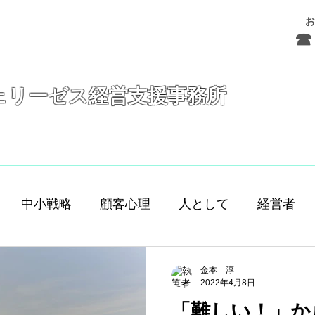
お
☎ 
ェリーゼス経営支援事務所
フェリーゼスとは
サービス
お問合せ
中小戦略
顧客心理
人として
経営者
舗経営
人間
人材育成
差別化
働き方
金本 淳
2022年4月8日
「難しい！」か