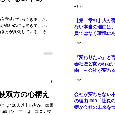
理
価格
は、「安心して挑
4 日前
きる環境」がある
の入学式に行ってきました。
【第二章#1】人が
マーケティング
率が高いのには驚きでした。
ない本当の理由は
働き方が変化している、そし
員ではなく環境に
ても柔軟に対応していかなけ
7月28日
うのを式に出席しながらつく
『変わりたい』と
会社ほど変われな
由 ～会社が変わ
は、社長の決断が
7月21日
った時～
使双方の心構え
会社が変わらない
の理由 #03「社長
NAでは400人以上の方が、家電
癖が会社の未来を
っている」