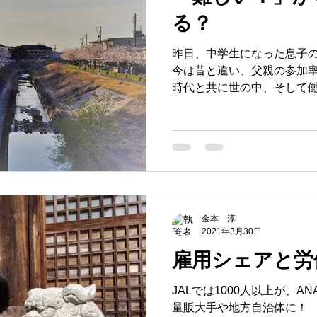
事術
会社経営
経営理念
経営ツール
心
る？
昨日、中学生になった息子
間心理
無意識
販促
場づくり
成功
今は昔と違い、父親の参加
時代と共に世の中、そして
て、そんな変化に企業とし
志
ればならないんだなあとい
づく思いました。
金本 淳
2021年3月30日
雇用シェアと労
JALでは1000人以上が、A
量販大手や地方自治体に！ 「雇用シェア」は、コロナ禍