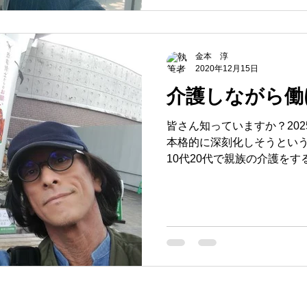
金本 淳
2020年12月15日
介護しながら働
皆さん知っていますか？20
本格的に深刻化しそうとい
10代20代で親族の介護を
これからは、もはや企業経
離せない時代になってきま
う対応していきます
フェリーゼスとは
サービス
お問合せ