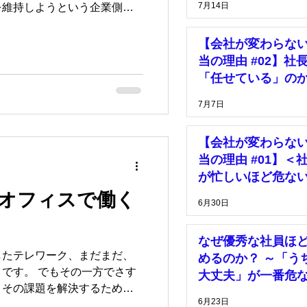
7月14日
を維持しようという企業側の
いてみました。
【会社が変わらな
当の理由 #02】社
「任せている」の
「放置している」
7月7日
【会社が変わらな
当の理由 #01】＜
が忙しいほど危な
由＞
オフィスで働く
6月30日
なぜ優秀な社員ほ
したテレワーク、まだまだ、
めるのか？ ～「う
の一方でさす
大丈夫」が一番危
。その課題を解決するための
理由～
6月23日
だ、うちには