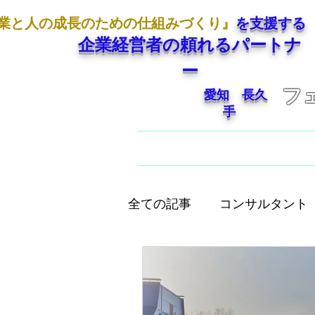
業と人の成長のための仕組みづくり』
を支援する
企業経営者の頼れるパートナ
ー
フ
愛知 長久
手
ホーム
ご挨拶
全ての記事
コンサルタント
人として大切なこと
店