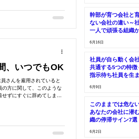
しゃる中小企業や製造業、接
幹部が育つ会社と
ない会社の違い～
一人で頑張る組織
脱却するために～
6月16日
社員が自ら動く会
間、いつでもOK
共通する5つの特徴
指示待ち社員を生
業員さんを雇用されていると
い組織づくりとは
6月9日
員の方に関して、このような
で急な欠勤があり、生産シフ
このままでは危な
業さんでも多
あなたの会社に潜
織の停滞サイン7選
6月2日