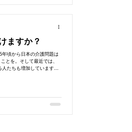
けますか？
25年頃から日本の介護問題は
うことを。そして最近では、
する人たちも増加しています。
営と介護問題、切っても切り
した。さあ、さあ皆さんはど
Blog
メルマガ