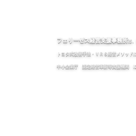
フェリーゼス経営支援事務所
は
トヨタ式改善手法・ＶＲＳ経営メソッド
中小企業庁 認定経営革新等支援機関 ID：1