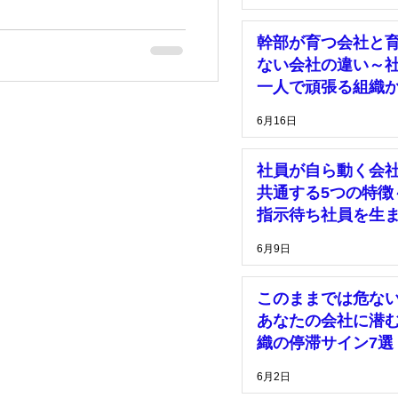
幹部が育つ会社と
ない会社の違い～
一人で頑張る組織
脱却するために～
6月16日
社員が自ら動く会
共通する5つの特徴
指示待ち社員を生
い組織づくりとは
6月9日
このままでは危な
あなたの会社に潜
織の停滞サイン7選
6月2日