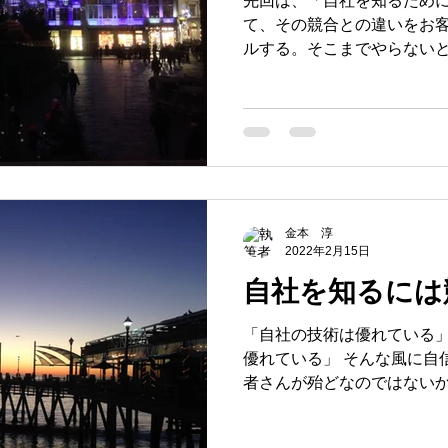
先回は、「自社を知るため
て、その競合との違いをお
ルする。そこまでやらない
らない」というお話でした。 今回は、その補足的な話
「自社の付加価値をアピー
力の関係」についてです。
金本 淳
2022年2月15日
自社を知るには
「自社の技術は優れている
優れている」 そんな風に自
者さんが殆どなのではないかと思いま
その一方で「なぜかお客さ
客さんはいるが低価格競争