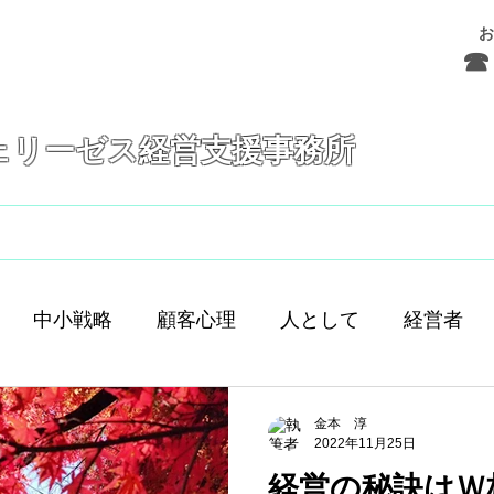
お
☎ 
ェリーゼス経営支援事務所
フェリーゼスとは
サービス
お問合せ
中小戦略
顧客心理
人として
経営者
舗経営
人間
人材育成
差別化
働き方
金本 淳
2022年11月25日
経営の秘訣はＷ