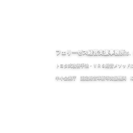
ホーム
ご挨拶
フェリーゼス経営支援事務所
は
トヨタ式改善手法・ＶＲＳ経営メソッド
中小企業庁 認定経営革新等支援機関 ID：1