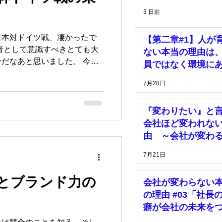
理
価格
は、「安心して挑
3 日前
きる環境」がある
日本対ドイツ戦、凄かったで
【第二章#1】人が
マーケティング
者として意識すべきとても大
ない本当の理由は
だなあと思いました。 今回
員ではなく環境に
る企業経営についてです。
7月28日
『変わりたい』と
会社ほど変われな
由 ～会社が変わ
は、社長の決断が
7月21日
った時～
とブランド力の
会社が変わらない
の理由 #03「社長
癖が会社の未来を
っている」