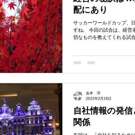
事術
会社経営
経営理念
経営ツール
心
配にあり
サッカーワールドカップ、
間心理
無意識
販促
場づくり
成功
すね。 今回の試合は、経営
切なものを教えてくれる試合
はそんなドイツ戦から考え
志
金本 淳
2022年2月18日
自社情報の発信
関係