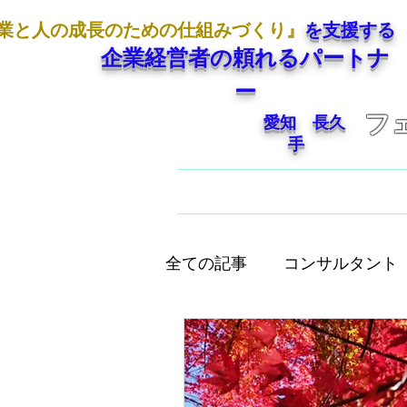
業と人の成長のための仕組みづくり』
を支援する
企業経営者の頼れるパートナ
ー
フ
愛知 長久
手
ホーム
ご挨拶
全ての記事
コンサルタント
人として大切なこと
店