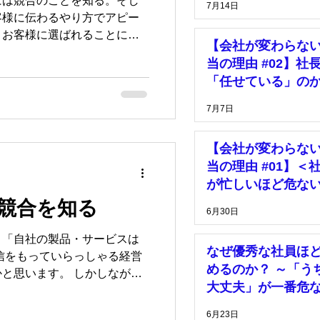
には競合のことを知る。そし
7月14日
客様に伝わるやり方でアピー
とお客様に選ばれることにな
【会社が変わらな
、
当の理由 #02】社
ルする際のやり方とブランド
「任せている」の
自
「放置している」
7月7日
【会社が変わらな
当の理由 #01】＜
が忙しいほど危な
由＞
競合を知る
6月30日
」「自社の製品・サービスは
なぜ優秀な社員ほ
信をもっていらっしゃる経営
めるのか？ ～「う
す。 しかしながら
大丈夫」が一番危
んが増えない」もしくは「お
理由～
に巻き込まれ儲からない」な
6月23日