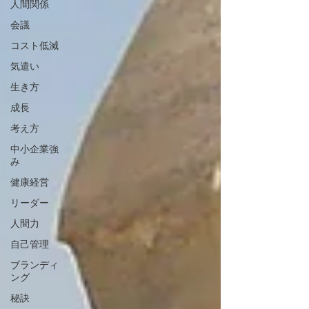
人間関係
会議
コスト低減
気遣い
生き方
成長
考え方
中小企業強
み
健康経営
リーダー
人間力
自己管理
ブランディ
ング
秘訣