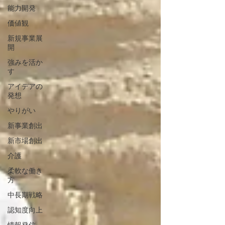
能力開発
価値観
新規事業展
開
強みを活か
す
アイデアの
発想
やりがい
新事業創出
新市場創出
介護
柔軟な働き
方
中長期戦略
認知度向上