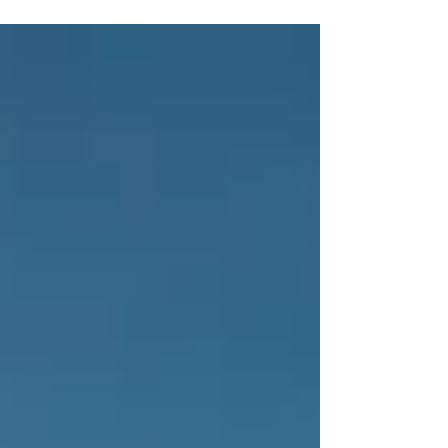
続かなくなる。 そういう事ってよくありますよ
ね。 せっかく、色々考えて出したアイデア。 その
時は「是非やってみよう！」と意気込んでいらっ
しゃったと思います。 にもかかわらず、なぜか続
か