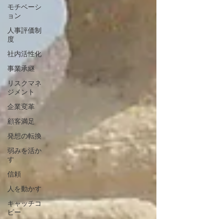
モチベーシ
ョン
人事評価制
度
社内活性化
事業承継
リスクマネ
ジメント
企業変革
顧客満足
発想の転換
弱みを活か
す
信頼
人を動かす
キャッチコ
ピー