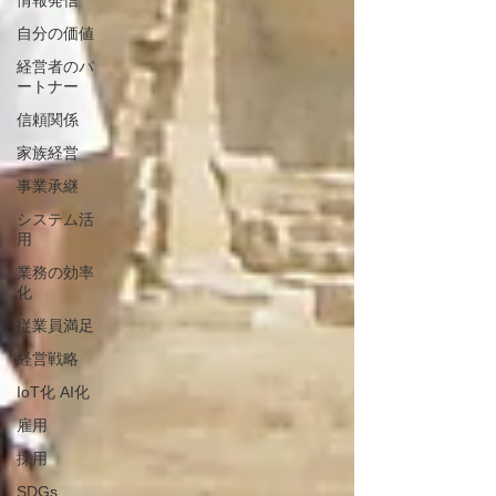
情報発信
自分の価値
経営者のパ
ートナー
信頼関係
家族経営
事業承継
システム活
用
業務の効率
化
従業員満足
経営戦略
IoT化 AI化
雇用
採用
SDGs