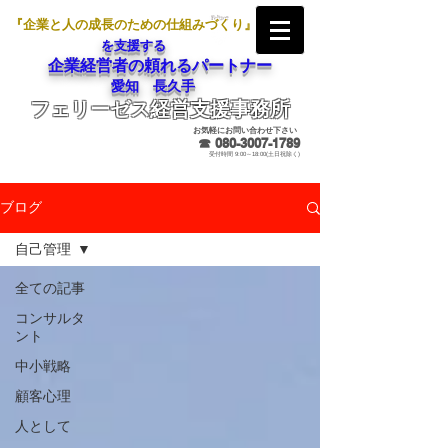
『企業と人の成長のための仕組みづくり』
を支援する
企業経営者の頼れるパートナー
愛知 長久手
フェリーゼス経営支援事務所
メールでのお問合せ
お気軽にお問い合わせ下さい
☎
080-3007-1789
受付時間 9:00～18:00(土日祝除く)
ブログ
自己管理
全ての記事
コンサルタ
ント
中小戦略
顧客心理
人として