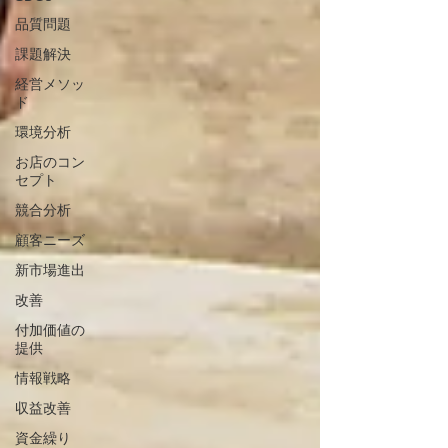
品質問題
課題解決
経営メソッ
ド
環境分析
お店のコン
セプト
競合分析
顧客ニーズ
新市場進出
改善
付加価値の
提供
情報戦略
収益改善
資金繰り