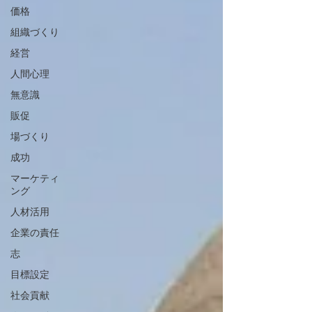
価格
組織づくり
経営
人間心理
無意識
販促
場づくり
成功
マーケティ
ング
人材活用
企業の責任
志
目標設定
社会貢献