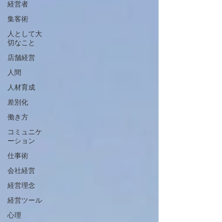
経営者
集客術
人として大
切なこと
店舗経営
人間
人材育成
差別化
働き方
コミュニケ
ーション
仕事術
会社経営
経営理念
経営ツール
心理