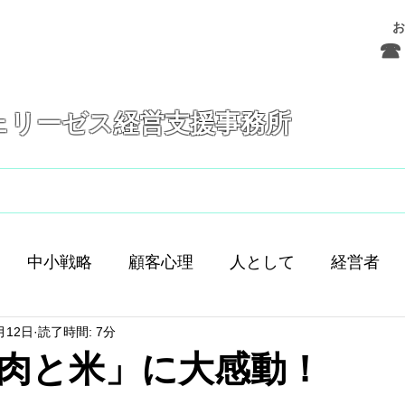
お
☎ 
ェリーゼス経営支援事務所
フェリーゼスとは
サービス
お問合せ
中小戦略
顧客心理
人として
経営者
月12日
読了時間: 7分
舗経営
人間
人材育成
差別化
働き方
肉と米」に大感動！