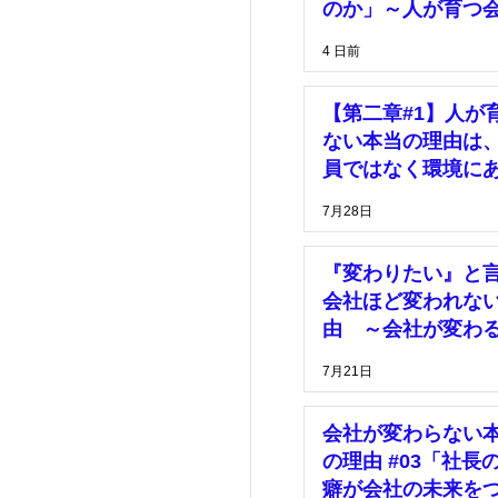
理
価格
のか」～人が育つ
は、「安心して挑
4 日前
きる環境」がある
マーケティング
【第二章#1】人が
ない本当の理由は
員ではなく環境に
7月28日
『変わりたい』と
会社ほど変われな
由 ～会社が変わ
は、社長の決断が
7月21日
った時～
会社が変わらない
の理由 #03「社長
癖が会社の未来を