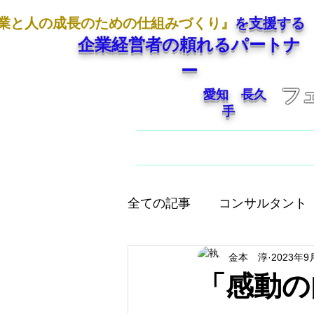
業と人の成長のための仕組みづくり』
を支援する
企業経営者の頼れるパートナ
ー
フ
愛知 長久
手
ホーム
ご挨拶
全ての記事
コンサルタント
金本 淳
2023年9
人として大切なこと
店
「感動の