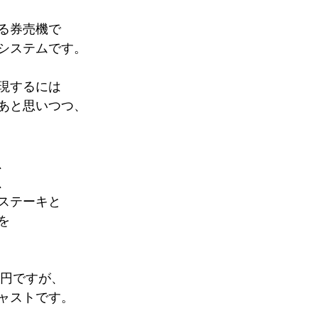
る券売機で
システムです。
現するには
あと思いつつ、
、
、
ステーキと
を
0円ですが、
ャストです。