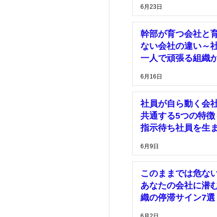
理由～
6月23日
幹部が育つ会社と
ない会社の違い～
一人で頑張る組織
脱却するために～
6月16日
社員が自ら動く会
共通する5つの特徴
指示待ち社員を生
い組織づくりとは
6月9日
このままでは危な
あなたの会社に潜
織の停滞サイン7選
6月2日