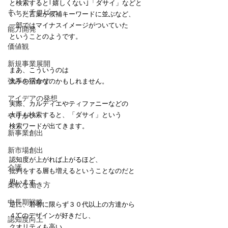
と検索すると｢嬉しくない｣「ダサイ」などと
キャッチコピー
いった言葉が候補キーワードに並ぶなど、
一部ではマイナスイメージがついていた
能力開発
ということのようです。
価値観
新規事業展開
まあ、こういうのは
強みを活かす
大手の宿命なのかもしれません。
アイデアの発想
実際、カルティエやティファニーなどの
大手も検索すると、「ダサイ」という
やりがい
検索ワードが出てきます。
新事業創出
新市場創出
認知度が上がれば上がるほど、
介護
批判をする層も増えるということなのだと
思います。
柔軟な働き方
中長期戦略
逆に、若者に限らず３０代以上の方達から
４℃のデザインが好きだし、
認知度向上
クオリティも高い