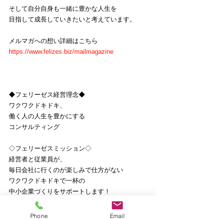
そして自分自身も一緒に豊かな人生を
目指して成長していきたいと考えています。
メルマガへの想い詳細はこちら
https://www.felizes.biz/mailmagazine
◆フェリーゼス経営理念◆
ワクワクドキドキ、
働く人の人生を豊かにする
コンサルティング
◇フェリーゼスミッション◇
経営者と従業員が、
毎日会社に行くのが楽しみで仕方がない
ワクワクドキドキで一杯の
中小企業づくりをサポートします！
ご興味ある方、詳細はこちら
Phone
Email