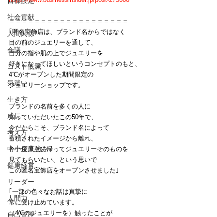
目標設定
社会貢献
＝＝＝＝＝＝＝＝＝＝＝＝＝＝＝＝＝＝＝
｢匿名宝飾店は、ブランド名からではなく
人間関係
目の前のジュエリーを通して、
会議
自分の指や肌の上でジュエリーを
好きになってほしいというコンセプトのもと、
コスト低減
4℃がオープンした期間限定の
気遣い
ジュエリーショップです。
生き方
ブランドの名前を多くの人に
成長
知っていただいたこの50年で、
今だからこそ、ブランド名によって
考え方
蓄積されたイメージから離れ、
中小企業強み
今一度原点に帰ってジュエリーそのものを
見てもらいたい、という思いで
健康経営
この匿名宝飾店をオープンさせました｣
リーダー
｢一部の色々なお話は真摯に
人間力
常に受け止めています。
（4℃のジュエリーを）触ったことが
自己管理