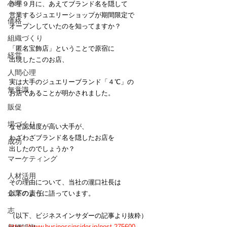
心理
昨年９月に、あえてブランド名を隠して
営業するジュエリーショップが期間限定で
価格
オープンしていたのを知ってますか？
組織づくり
「匿名宝飾店」ということで原宿に
経営
出現したこのお店、
人間心理
実は大手のジュエリーブランド「４℃」の
無意識
お店であることが明かされました。
販促
場づくり
なぜ認知度が高い大手が、
わざわざブランド名を隠したお店を
成功
出したのでしょうか？
マーケティング
人材活用
その理由について、当社の瀧口社長は
企業の責任
以下のように語っています。
志
（以下、ビジネスインサダーの記事より抜粋）
https://www.businessinsider.jp/post-275600