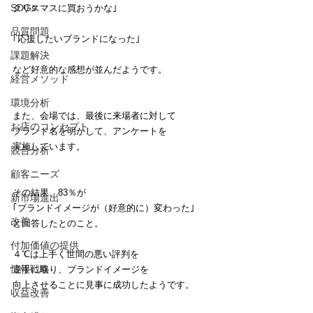
SDGs
クリスマスに買おうかな｣
品質問題
｢応援したいブランドになった｣
課題解決
など好意的な感想が並んだようです。
経営メソッド
環境分析
また、会場では、最後に来場者に対して
お店のコンセプト
ブランド名を明かして、アンケートを
実施しています。
競合分析
顧客ニーズ
その結果、83％が
新市場進出
｢ブランドイメージが（好意的に）変わった｣
改善
と回答したとのこと。
付加価値の提供
４℃は上手く世間の悪い評判を
情報戦略
逆手に取り、ブランドイメージを
向上させることに見事に成功したようです。
収益改善