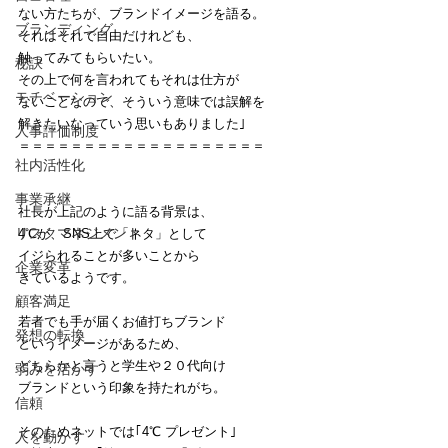
ない方たちが、ブランドイメージを語る。
ブランディング
それはそれで自由だけれども、
触ってみてもらいたい。
秘訣
その上で何を言われてもそれは仕方が
モチベーション
ないことなので、そういう意味では誤解を
解きたいなっていう思いもありました｣
人事評価制度
＝＝＝＝＝＝＝＝＝＝＝＝＝＝＝＝＝＝＝
社内活性化
事業承継
社長が上記のように語る背景は、
リスクマネジメント
4℃が、SNS上で「ネタ」として
イジられることが多いことから
企業変革
きているようです。
顧客満足
若者でも手が届くお値打ちブランド
発想の転換
というイメージがあるため、
どちらかと言うと学生や２０代向け
弱みを活かす
ブランドという印象を持たれがち。
信頼
そのためネットでは｢4℃ プレゼント｣
人を動かす