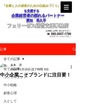
『企業と人の成長のための仕組みづくり』
を支援する
企業経営者の頼れるパートナー
愛知 長久手
フェリーゼス経営支援事務所
メールでのお問合せ
お気軽にお問い合わせ下さい
☎
080-3007-1789
受付時間 9:00～18:00(土日祝除く)
記事
全ての記事
金本 淳
全ての記事
2024年1月16日
読了時間: 8分
中小企業こそブランドに注目要！
コンサルタント
中小戦略
顧客心理
人として