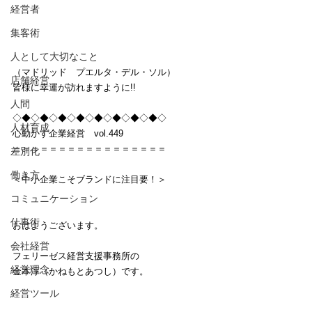
経営者
集客術
人として大切なこと
（マドリッド　プエルタ・デル・ソル）
店舗経営
皆様に幸運が訪れますように!!
人間
◇◆◇◆◇◆◇◆◇◆◇◆◇◆◇◆◇
人材育成
心動かす企業経営　vol.449
＝＝＝＝＝＝＝＝＝＝＝＝＝＝＝＝＝
差別化
働き方
＜中小企業こそブランドに注目要！＞
コミュニケーション
仕事術
おはようございます。
会社経営
フェリーゼス経営支援事務所の
経営理念
金本淳（かねもとあつし）です。
経営ツール