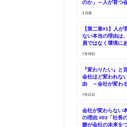
理
価格
のか」～人が育つ
は、「安心して挑
3 日前
きる環境」がある
マーケティング
【第二章#1】人が
ない本当の理由は
員ではなく環境に
7月28日
『変わりたい』と
会社ほど変われな
由 ～会社が変わ
は、社長の決断が
7月21日
った時～
会社が変わらない
の理由 #03「社長
癖が会社の未来を