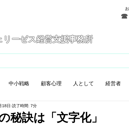
お
☎ 
ェリーゼス経営支援事務所
フェリーゼスとは
サービス
お問合せ
中小戦略
顧客心理
人として
経営者
月18日
読了時間: 7分
舗経営
人間
人材育成
差別化
働き方
の秘訣は「文字化」