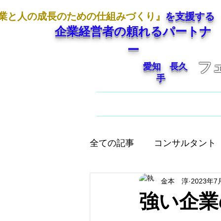
業と人の成長のための仕組みづくり』
を支援する
企業経営者の頼れるパートナ
ー
フ
愛知 長久
手
ホーム
ご挨拶
全ての記事
コンサルタント
金本 淳
2023年7
人として大切なこと
店
強い企業