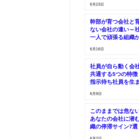
理由～
6月23日
幹部が育つ会社と
ない会社の違い～
一人で頑張る組織
脱却するために～
6月16日
社員が自ら動く会
共通する5つの特徴
指示待ち社員を生
い組織づくりとは
6月9日
このままでは危な
あなたの会社に潜
織の停滞サイン7選
6月2日