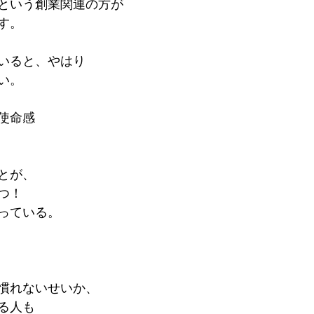
という創業関連の方が
す。
いると、やはり
い。
使命感
とが、
つ！
っている。
慣れないせいか、
る人も