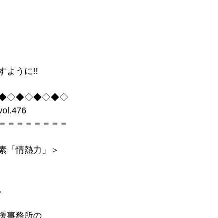
ように!!
◆◇◆◇◆◇◆◇
.476
＝＝＝＝＝＝＝＝
素「情熱力」＞
。
援事務所の