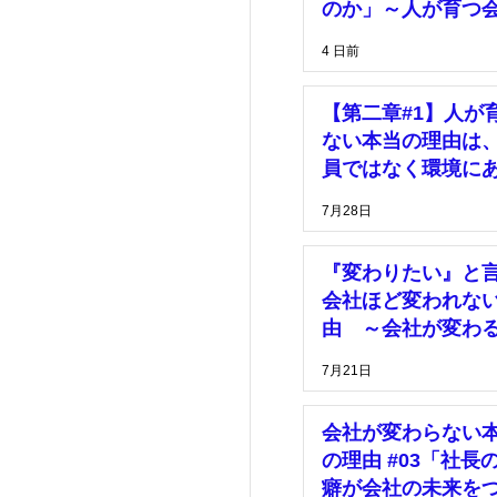
理
価格
のか」～人が育つ
は、「安心して挑
4 日前
きる環境」がある
マーケティング
【第二章#1】人が
ない本当の理由は
員ではなく環境に
7月28日
『変わりたい』と
会社ほど変われな
由 ～会社が変わ
は、社長の決断が
7月21日
った時～
会社が変わらない
の理由 #03「社長
癖が会社の未来を