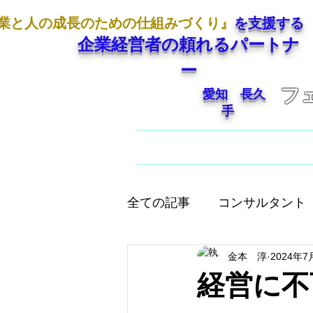
業と人の成長のための仕組みづくり』
を支援する
企業経営者の頼れるパートナ
ー
フ
愛知 長久
手
ホーム
ご挨拶
全ての記事
コンサルタント
金本 淳
2024年7
人として大切なこと
店
経営に不