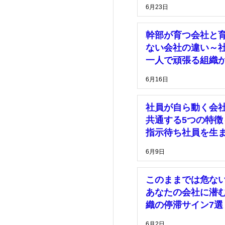
理由～
6月23日
幹部が育つ会社と
ない会社の違い～
一人で頑張る組織
脱却するために～
6月16日
社員が自ら動く会
共通する5つの特徴
指示待ち社員を生
い組織づくりとは
6月9日
このままでは危な
あなたの会社に潜
織の停滞サイン7選
6月2日