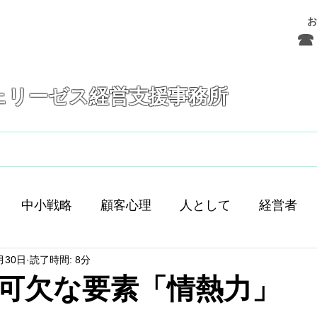
お
☎ 
ェリーゼス経営支援事務所
フェリーゼスとは
サービス
お問合せ
中小戦略
顧客心理
人として
経営者
月30日
読了時間: 8分
舗経営
人間
人材育成
差別化
働き方
可欠な要素「情熱力」