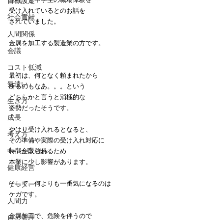
目標設定
受け入れているとのお話を
社会貢献
されていました。
人間関係
金属を加工する製造業の方です。
会議
コスト低減
最初は、何となく頼まれたから
気遣い
断るのもなあ。。。という
どちらかと言うと消極的な
生き方
姿勢だったそうです。
成長
やはり受け入れるとなると、
考え方
その準備や実際の受け入れ対応に
中小企業強み
時間が取られるため
本業に少し影響があります。
健康経営
そして、何よりも一番気になるのは
リーダー
ケガです。
人間力
金属加工で、危険を伴うので
自己管理