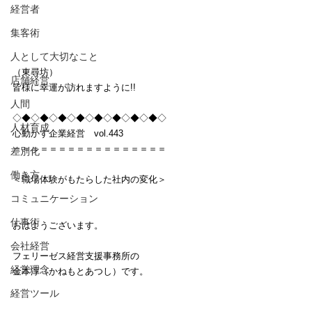
経営者
集客術
人として大切なこと
（東尋坊）
店舗経営
皆様に幸運が訪れますように!!
人間
◇◆◇◆◇◆◇◆◇◆◇◆◇◆◇◆◇
人材育成
心動かす企業経営　vol.443
＝＝＝＝＝＝＝＝＝＝＝＝＝＝＝＝＝
差別化
働き方
＜職場体験がもたらした社内の変化＞
コミュニケーション
仕事術
おはようございます。
会社経営
フェリーゼス経営支援事務所の
経営理念
金本淳（かねもとあつし）です。
経営ツール