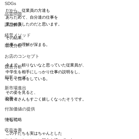
SDGs
だから、従業員の方達も
品質問題
あらためて、自分達の仕事を
見つめ直したのだと思います。
課題解決
経営メソッド
その結果、
仕事への理解が深まる。
環境分析
お店のコンセプト
今まで、頼りないなと思っていた従業員が、
競合分析
中学生を相手にしっかり仕事の説明をし、
顧客ニーズ
そして指導をしている。
新市場進出
その姿を見ると、
改善
経営者さんもすごく嬉しくなったそうです。
付加価値の提供
情報戦略
そして
収益改善
この子たちも実はちゃんとした