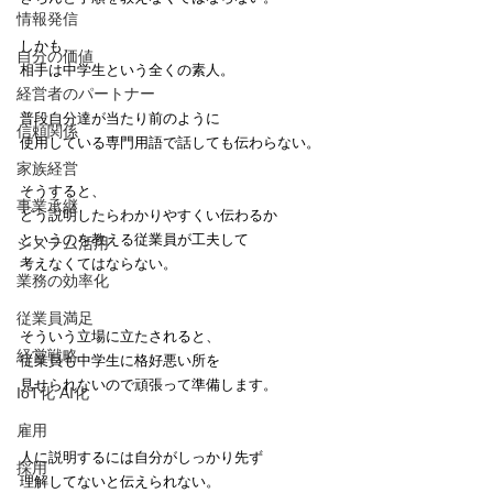
情報発信
しかも、
自分の価値
相手は中学生という全くの素人。
経営者のパートナー
普段自分達が当たり前のように
信頼関係
使用している専門用語で話しても伝わらない。
家族経営
そうすると、
事業承継
どう説明したらわかりやすくい伝わるか
というのを教える従業員が工夫して
システム活用
考えなくてはならない。
業務の効率化
従業員満足
そういう立場に立たされると、
経営戦略
従業員も中学生に格好悪い所を
見せられないので頑張って準備します。
IoT化 AI化
雇用
人に説明するには自分がしっかり先ず
採用
理解してないと伝えられない。