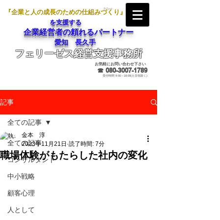
『企業と人の成長のための仕組みづくり』
を支援する
企業経営者の頼れるパートナー
愛知 長久手
フェリーゼス経営支援事務所
メールでのお問合せ
お気軽にお問い合わせ下さい
☎
080-3007-1789
受付時間 9:00～18:00(土日祝除く)
記事
全ての記事
金本 淳
全ての記事
2023年11月21日
読了時間: 7分
職場体験がもたらした社内の変化
コンサルタント
中小戦略
顧客心理
人として