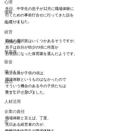
心理
先日、中学生の息子が12月に職場体験に
価格
行くための事前打合せに行ってきた話を
していました。
組織づくり
経営
職場の選択肢はいくつかあるそうですが、
人間心理
息子は自分が幼少の頃に何度か
無意識
お世話になった保育園を選んだようです。
販促
場づくり
自分自身が子供の頃は、
職場体験というものはなかったので
成功
そういう機会のある今の子供たちは
マーケティング
羨ましいと思いました。
人材活用
企業の責任
職場体験と言えば、丁度、
志
先日ある経営者の方が、
自社でも中学生の職場体験を