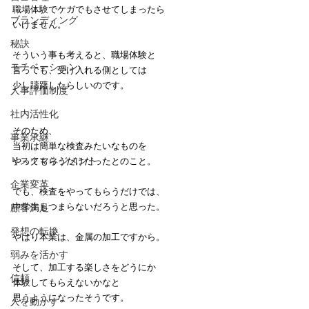
職場体験でケガでもさせてしまったら
ブランディング
いけません。
秘訣
そういう事も考えると、職場体験と
モチベーション
言っても、受け入れる側としては
少し躊躇したらしいのです。
人事評価制度
社内活性化
そのため、
事業承継
当初は簡単な検査みたいなものを
リスクマネジメント
やってもらうだけだったとのこと。
企業変革
でも、検査をやってもらうだけでは、
中学生もつまらないだろうと思った。
顧客満足
発想の転換
やはり本業は、金属の加工ですから。
弱みを活かす
そして、加工する楽しさをどうにか
信頼
体験してもらえないかなと
思うようになったそうです。
人を動かす