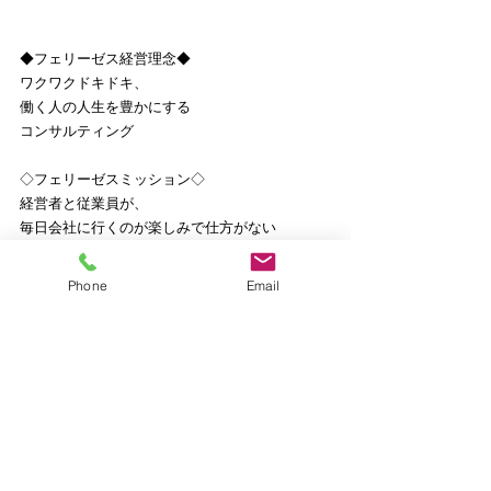
◆フェリーゼス経営理念◆
ワクワクドキドキ、
働く人の人生を豊かにする
コンサルティング
◇フェリーゼスミッション◇
経営者と従業員が、
毎日会社に行くのが楽しみで仕方がない
ワクワクドキドキで一杯の
中小企業づくりをサポートします！
Phone
Email
ご興味ある方、詳細はこちら
https://www.felizes.biz/aboutus
【公式サイト】
https://www.felizes.biz/