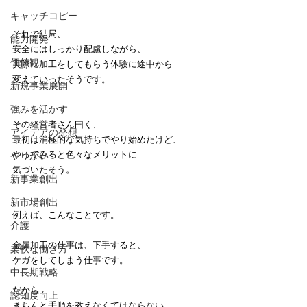
キャッチコピー
それで結局、
能力開発
安全にはしっかり配慮しながら、
価値観
実際に加工をしてもらう体験に途中から
変えていったそうです。
新規事業展開
強みを活かす
その経営者さん曰く、
アイデアの発想
最初は消極的な気持ちでやり始めたけど、
やってみると色々なメリットに
やりがい
気づいたそう。
新事業創出
新市場創出
例えば、こんなことです。
介護
金属加工の仕事は、下手すると、
柔軟な働き方
ケガをしてしまう仕事です。
中長期戦略
だから
認知度向上
きちんと手順を教えなくてはならない。