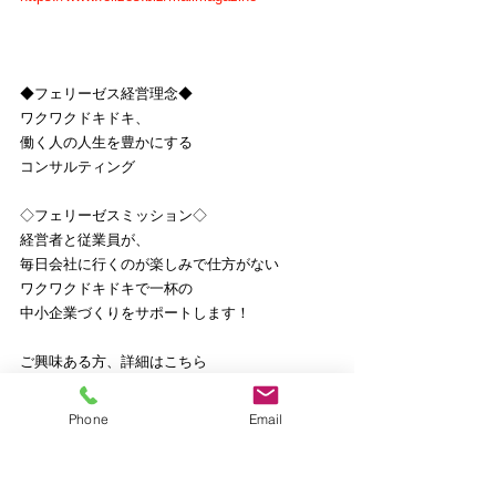
◆フェリーゼス経営理念◆
ワクワクドキドキ、
働く人の人生を豊かにする
コンサルティング
◇フェリーゼスミッション◇
経営者と従業員が、
毎日会社に行くのが楽しみで仕方がない
ワクワクドキドキで一杯の
中小企業づくりをサポートします！
ご興味ある方、詳細はこちら
https://www.felizes.biz/aboutus
Phone
Email
【公式サイト】
https://www.felizes.biz/