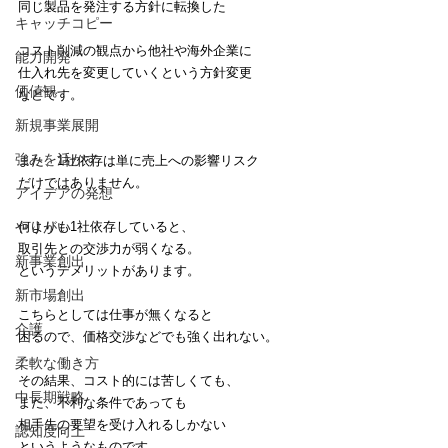
同じ製品を発注する方針に転換した
キャッチコピー
コスト削減の観点から他社や海外企業に
能力開発
仕入れ先を変更していくという方針変更
価値観
などです。
新規事業展開
強みを活かす
また、1社依存は単に売上への影響リスク
だけではありません。
アイデアの発想
何よりも1社依存していると、
やりがい
取引先との交渉力が弱くなる。
新事業創出
というデメリットがあります。
新市場創出
こちらとしては仕事が無くなると
介護
困るので、価格交渉などでも強く出れない。
柔軟な働き方
その結果、コスト的には苦しくても、
中長期戦略
また、不利な条件であっても
相手先の要望を受け入れるしかない
認知度向上
というようなものです。