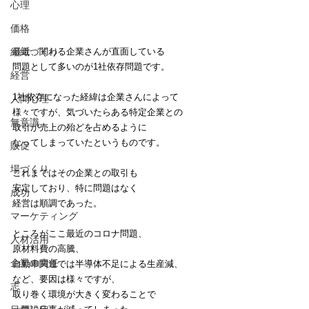
心理
価格
最近、関わる企業さんが直面している
組織づくり
問題として多いのが1社依存問題です。
経営
1社依存になった経緯は企業さんによって
人間心理
様々ですが、気づいたらある特定企業との
無意識
取引が売上の殆どを占めるように
なってしまっていたというものです。
販促
場づくり
これまではその企業との取引も
安定しており、特に問題はなく
成功
経営は順調であった。
マーケティング
ところがここ最近のコロナ問題、
人材活用
原材料費の高騰、
企業の責任
自動車関連では半導体不足による生産減、
など、要因は様々ですが、
志
取り巻く環境が大きく変わることで