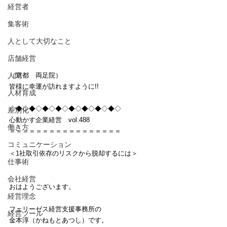
経営者
集客術
人として大切なこと
店舗経営
（京都　両足院）
人間
皆様に幸運が訪れますように!!
人材育成
◇◆◇◆◇◆◇◆◇◆◇◆◇◆◇◆◇
差別化
心動かす企業経営　vol.488
働き方
＝＝＝＝＝＝＝＝＝＝＝＝＝＝＝＝＝
コミュニケーション
＜1社取引依存のリスクから脱却するには＞
仕事術
会社経営
おはようございます。
経営理念
フェリーゼス経営支援事務所の
経営ツール
金本淳（かねもとあつし）です。