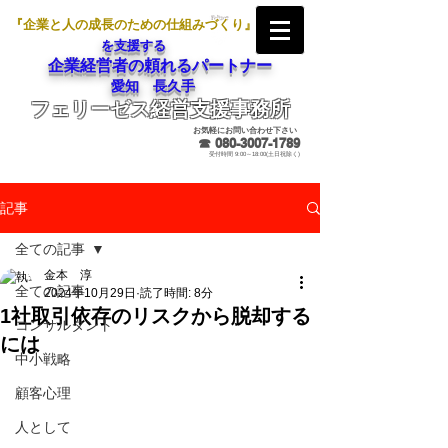
『企業と人の成長のための仕組みづくり』
を支援する
企業経営者の頼れるパートナー
愛知 長久手
フェリーゼス経営支援事務所
メールでのお問合せ
お気軽にお問い合わせ下さい
☎
080-3007-1789
受付時間 9:00～18:00(土日祝除く)
記事
全ての記事
金本 淳
全ての記事
2024年10月29日
読了時間: 8分
1社取引依存のリスクから脱却する
コンサルタント
には
中小戦略
顧客心理
人として