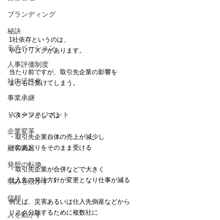
ブランディング
秘訣
1社依存というのは、
モチベーション
やはりリスクがあります。
人事評価制度
当たり前ですが、取引先企業の影響を
社内活性化
まともに受けてしまう。
事業承継
リスクマネジメント
パターンとしては
企業変革
・取引先企業自体の売上が減少し
そのあおりをそのまま受ける
顧客満足
発想の転換
・取引先企業が合併などで大きく
仕入先の発注方針が変更となり仕事が減る
弱みを活かす
信頼
例えば、災害あるいは仕入先倒産などから
リスク分散するために複数社に
人を動かす