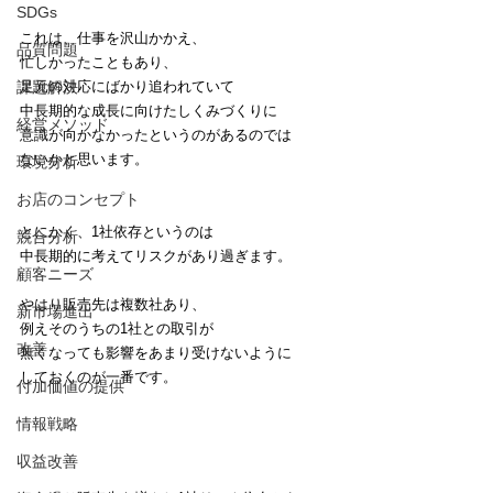
SDGs
これは、仕事を沢山かかえ、
品質問題
忙しかったこともあり、
足元の対応にばかり追われていて
課題解決
中長期的な成長に向けたしくみづくりに
経営メソッド
意識が向かなかったというのがあるのでは
ないかと思います。
環境分析
お店のコンセプト
とにかく、1社依存というのは
競合分析
中長期的に考えてリスクがあり過ぎます。
顧客ニーズ
やはり販売先は複数社あり、
新市場進出
例えそのうちの1社との取引が
改善
無くなっても影響をあまり受けないように
しておくのが一番です。
付加価値の提供
情報戦略
収益改善