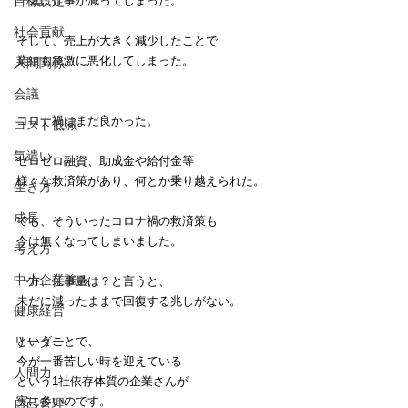
一気に仕事が減ってしまった。
目標設定
社会貢献
そして、売上が大きく減少したことで
業績も急激に悪化してしまった。
人間関係
会議
コロナ禍はまだ良かった。
コスト低減
気遣い
ゼロゼロ融資、助成金や給付金等
様々な救済策があり、何とか乗り越えられた。
生き方
成長
でも、そういったコロナ禍の救済策も
今は無くなってしまいました。
考え方
中小企業強み
一方、仕事量は？と言うと、
未だに減ったままで回復する兆しがない。
健康経営
ということで、
リーダー
今が一番苦しい時を迎えている
人間力
という1社依存体質の企業さんが
実に多いのです。
自己管理