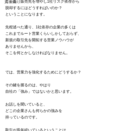
じゃあ、販売先を増やし1社リスク依存から
資金繰り
脱却するにはどうすればいのか？
ということになります。
先程述べた通り、1社依存の企業の多くは
これまでルート営業くらいしかしておらず、
新規の取引先を開拓する営業ノウハウが
ありませんから、
そこを何とかしなければなりません。
では、営業力を強化するためにどうするか？
その鍵を握るのは、やはり
自社の「強み」ではないかと思います。
お話しを聞いていると、
どこの企業さんも何らかの強みを
持っているのです。
取引が長年続いているということは、