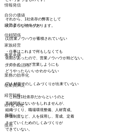
情報発信
自分の価値
それから、1社依存の弊害として
経営者のパートナー
次のような傾向があります。
信頼関係
(1)営業ノウハウが蓄積されていない
家族経営
・仕事はこれまで何もしなくても
事業承継
依頼があったので、営業ノウハウが殆どない。
そのため、いざ営業しようにも
システム活用
どうやったらいいかわからない
業務の効率化
(2)人材面でのしくみづくりが出来ていない
従業員満足
経営戦略
・これは1社依存だからというのと
直接関係はないかもしれませんが、
IoT化 AI化
組織づくり、職場環境整備、人材育成、
雇用
評価制度など、人を採用し、育成、定着
させていくためのしくみづくりが
採用
できていない。