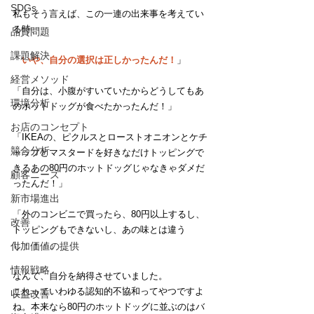
SDGs
私もそう言えば、この一連の出来事を考えてい
る時、
品質問題
課題解決
「
いや、自分の選択は正しかったんだ！
」
経営メソッド
「自分は、小腹がすいていたからどうしてもあ
環境分析
のホットドッグが食べたかったんだ！」
お店のコンセプト
「IKEAの、ピクルスとローストオニオンとケチ
競合分析
ャップとマスタードを好きなだけトッピングで
きるあの80円のホットドッグじゃなきゃダメだ
顧客ニーズ
ったんだ！」
新市場進出
「外のコンビニで買ったら、80円以上するし、
改善
トッピングもできないし、あの味とは違う
し・・・」
付加価値の提供
情報戦略
なんて、自分を納得させていました。
これっていわゆる認知的不協和ってやつですよ
収益改善
ね。本来なら80円のホットドッグに並ぶのはバ