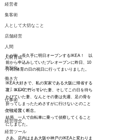
経営者
集客術
人として大切なこと
店舗経営
人間
わが街、長久手に明日オープンするIKEA！　以
人材育成
前から申込みしていたプレオープンに昨日、10
差別化
月9日体育の日の祝日に行ってまいりました。
働き方
IKEA大好きで、私の実家である大阪に帰省する
コミュニケーション
度、IKEAに行っていた妻、そしてこの日を待ち
わびていた妻、なんとその妻は先週、足の骨を
仕事術
折ってしまったためさすがに行けないとのこと
会社経営
で泣く泣く断念。
結局、一人で自転車に乗って偵察してくること
経営理念
にしました。
経営ツール
さあ、店内はまあ大阪や神戸のIKEAと変わりま