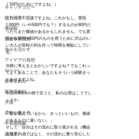
く50円のためにですよね。）
キャッチコピー
能力開発
これって不思議ですよね。これがもし、普段
1,000円（いや500円でも？）するものが80円だ
価値観
ったらまだ価値があるかもしれません。でも普
段から80円や50円のものを買うために沢山のい
新規事業展開
い大人が長蛇の列を作って時間を無駄にしてい
強みを活かす
る。
アイデアの発想
冷静に考えるとおかしいですよね？でもこれっ
やりがい
てよくあることで、あなたもそういう経験きっ
とありますよね。
新事業創出
新市場創出
今回のIKEAの例で言うと、私の心理はこうでし
ょうか。
介護
柔軟な働き方
「皆が並んでいるから、きっといいもの、価値
があるものに違いない。」
中長期戦略
そして「自分はその流れに取り残される（機会
認知度向上
を逃す）のではなく、その流れに乗り安心した