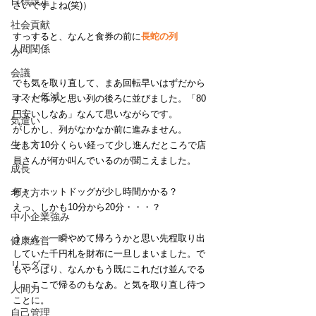
目標設定
さいですよね(笑)）
社会貢献
すっすると、なんと食券の前に
長蛇の列
人間関係
が・・・
会議
でも気を取り直して、まあ回転早いはずだから
コスト低減
すぐだろうと思い列の後ろに並びました。「80
円安いしなあ」なんて思いながらです。
気遣い
がしかし、列がなかなか前に進みません。
生き方
そして10分くらい経って少し進んだところで店
員さんが何か叫んでいるのが聞こえました。
成長
何々、ホットドッグが少し時間かかる？
考え方
えっ、しかも10分から20分・・・？
中小企業強み
う～ん、一瞬やめて帰ろうかと思い先程取り出
健康経営
していた千円札を財布に一旦しまいました。で
リーダー
もやっぱり、なんかもう既にこれだけ並んでる
し、ここで帰るのもなあ。と気を取り直し待つ
人間力
ことに。
自己管理