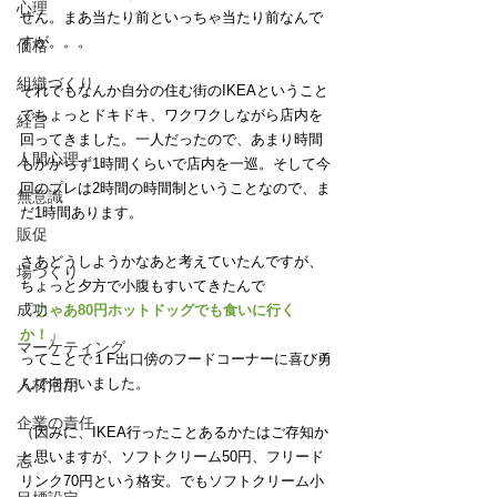
心理
せん。まあ当たり前といっちゃ当たり前なんで
すが。。。
価格
組織づくり
それでもなんか自分の住む街のIKEAということ
でちょっとドキドキ、ワクワクしながら店内を
経営
回ってきました。一人だったので、あまり時間
人間心理
もかからず1時間くらいで店内を一巡。そして今
回のプレは2時間の時間制ということなので、ま
無意識
だ1時間あります。
販促
さあどうしようかなあと考えていたんですが、
場づくり
ちょっと夕方で小腹もすいてきたんで
成功
「
じゃあ80円ホットドッグでも食いに行く
か！
」
マーケティング
ってことで１F出口傍のフードコーナーに喜び勇
んで向かいました。
人材活用
企業の責任
（因みに、IKEA行ったことあるかたはご存知か
と思いますが、ソフトクリーム50円、フリード
志
リンク70円という格安。でもソフトクリーム小