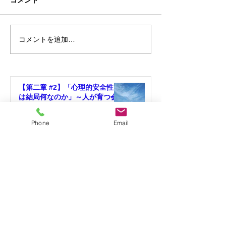
コメント
コメントを追加…
新規顧客獲得に絶対必要
自社のナンバー
な２つとは
せ！
【第二章 #2】「心理的安全性と
は結局何なのか」～人が育つ会
社は、「安心して挑戦できる環
境」がある～
Phone
Email
4 日前
【第二章#1】人が育たない本当
の理由は、社員ではなく環境に
ある
7月28日