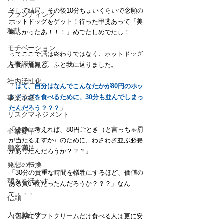
そして結局、その後10分ちょいくらいで念願の
ブランディング
ホットドッグをゲット！待った甲斐あって「美
秘訣
味しかったあ！！！」めでたしめでたし！
モチベーション
ってここで話は終わりではなく、ホットドッグ
人事評価制度
を食べたあと、ふと我に返りました。
社内活性化
「
はて、自分はなんでこんなたかが80円のホッ
トドッグを食べるために、30分も並んでしまっ
事業承継
たんだろう？？？
」
リスクマネジメント
「冷静に考えれば、80円ごとき（と言っちゃ罰
企業変革
が当たるますが）のために、わざわざ並ぶ必要
顧客満足
があったんだろうか？？？」
発想の転換
「30分の貴重な時間を犠牲にするほど、価値の
弱みを活かす
ある買い物だったんだろうか？？？」なん
て・・・
信頼
人を動かす
（因みにソフトクリームだけ食べる人は更に安