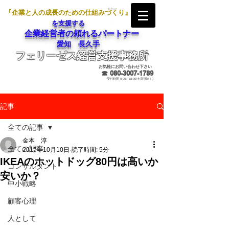
『企業と人の成長のための仕組みづくり』
を支援する
企業経営者の頼れるパートナー
愛知 長久手
フェリーゼス経営支援事務所
メールでのお問合せ
お気軽にお問い合わせ下さい
☎
080-3007-1789
受付時間 9:00～18:00(土日祝除く)
記事
全ての記事
金本 淳
全ての記事
2017年10月10日
読了時間: 5分
IKEAのホットドッグ80円は高いか
コンサルタント
安いか？
中小戦略
顧客心理
人として