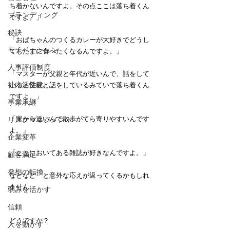
ち着かないんですよ。その点ここは落ち着くん
ブランディング
ですよ。」
秘訣
「おばちゃんのつくるカレーが大好きでどうし
モチベーション
てもたまに食べたくなるんですよ。」
人事評価制度
「マスターが父親と年代が近いんで、話をして
社内活性化
いると父親と話をしているみていで落ち着くん
ですよ。」
事業承継
「家から近いんで散歩がてら寄りやすいんです
リスクマネジメント
よ。」
企業変革
「ここにおいてある雑誌が好きなんですよ。」
顧客満足
発想の転換
などなど　と意外な応えが返ってくるかもしれ
ません。
弱みを活かす
信頼
どうですか？
人を動かす