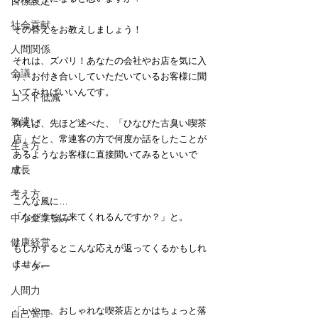
目標設定
社会貢献
その答えをお教えしましょう！
人間関係
それは、ズバリ！あなたの会社やお店を気に入
会議
り、お付き合いしていただいているお客様に聞
いてみればいいんです。
コスト低減
気遣い
例えば、先ほど述べた、「ひなびた古臭い喫茶
店」だと、常連客の方で何度か話をしたことが
生き方
あるようなお客様に直接聞いてみるといいで
成長
す。
考え方
こんな風に…
「なぜうちに来てくれるんですか？」と。
中小企業強み
健康経営
もしかするとこんな応えが返ってくるかもしれ
ません。
リーダー
人間力
「いやー、おしゃれな喫茶店とかはちょっと落
自己管理