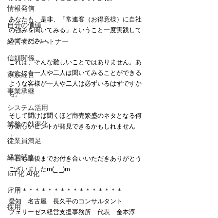
情報発信
あなたも、是非、「常連客（お得意様）に自社
自分の価値
の強みを聞いてみる」ということ一度実践して
みてください。
経営者のパートナー
信頼関係
これは、そんな難しいことではありません。あ
なたにも一人や二人は聞いてみることができる
家族経営
ような客様が一人や二人は必ずいるはずですか
事業承継
ら。
システム活用
そして聞けば聞くほど商売繁盛のネタとなる何
業務の効率化
か新しいヒントが発見できるかもしれません
よ。
従業員満足
経営戦略
本日も最後までお付き合いいただきありがとう
ございましたm(_ _)m
IoT化 AI化
雇用
＊＊＊＊＊＊＊＊＊＊＊＊＊＊＊＊＊＊
愛知　名古屋　長久手のコンサルタント
採用
フェリーゼス経営支援事務所　代表　金本淳