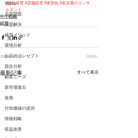
#会社経営
#店舗経営
#差別化
#名古屋のコンサ
SDGs
ルタント
品質問題
中小戦略
経営
課題解決
経営メソッド
環境分析
お店のコンセプト
競合分析
すべて表示
最新記事
顧客ニーズ
新市場進出
改善
付加価値の提供
情報戦略
収益改善