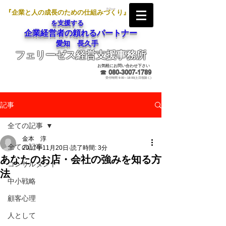
『企業と人の成長のための仕組みづくり』
を支援する
企業経営者の頼れるパートナー
愛知 長久手
フェリーゼス経営支援事務所
メールでのお問合せ
お気軽にお問い合わせ下さい
☎
080-3007-1789
受付時間 9:00～18:00(土日祝除く)
記事
全ての記事
金本 淳
全ての記事
2017年11月20日
読了時間: 3分
あなたのお店・会社の強みを知る方
コンサルタント
法
中小戦略
顧客心理
人として