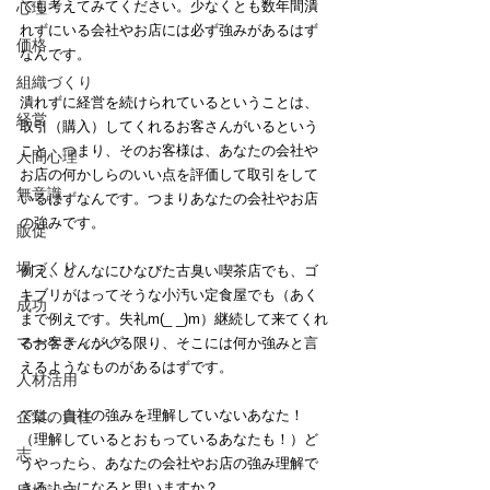
でも考えてみてください。少なくとも数年間潰
心理
れずにいる会社やお店には必ず強みがあるはず
価格
なんです。
組織づくり
潰れずに経営を続けられているということは、
経営
取引（購入）してくれるお客さんがいるという
こと。つまり、そのお客様は、あなたの会社や
人間心理
お店の何かしらのいい点を評価して取引をして
無意識
いるはずなんです。つまりあなたの会社やお店
の強みです。
販促
場づくり
例え、どんなにひなびた古臭い喫茶店でも、ゴ
キブリがはってそうな小汚い定食屋でも（あく
成功
まで例えです。失礼m(_ _)m）継続して来てくれ
マーケティング
るお客さんがいる限り、そこには何か強みと言
えるようなものがあるはずです。
人材活用
では、自社の強みを理解していないあなた！
企業の責任
（理解しているとおもっているあなたも！）ど
志
うやったら、あなたの会社やお店の強み理解で
きるようになると思いますか？