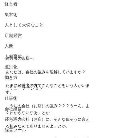
経営者
集客術
人として大切なこと
店舗経営
人間
人材育成
経営者の皆様へ
差別化
あなたは、自社の強みを理解していますか？
働き方
たまに経営者の方でこんなことをいう人がいま
コミュニケーション
す。
仕事術
「うちの会社（お店）の強み？？？うーん、よ
会社経営
くわからないなあ」とか
経営理念
「うちの会社（お店）に、そんな偉そうに言え
る強みなんてありませんよ」とか。
経営ツール