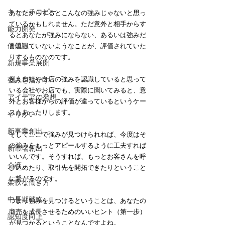
キャッチコピー
あなたからするとこんなの強みじゃないと思っ
ているかもしれません。ただ意外と相手からす
能力開発
るとあなたが強みにならない、あるいは強みだ
価値観
と思っていないようなことが、評価されていた
りするものなのです。
新規事業展開
例え自社や自店の強みを認識していると思って
強みを活かす
いる会社やお店でも、実際に聞いてみると、意
アイデアの発想
外とお客様からの評価が違っているというケー
スもあったりします。
やりがい
新事業創出
そしてここで強みが見つけられれば、今度はそ
の強みをもっとアピールするように工夫すれば
新市場創出
いいんです。そうすれば、もっとお客さんを呼
介護
び込めたり、取引先を開拓できたりということ
に繋がるのです。
柔軟な働き方
中長期戦略
つまり強みを見つけるということは、あなたの
商売を成長させるためのいいヒント（第一歩）
認知度向上
が見つかるということなんですよね。