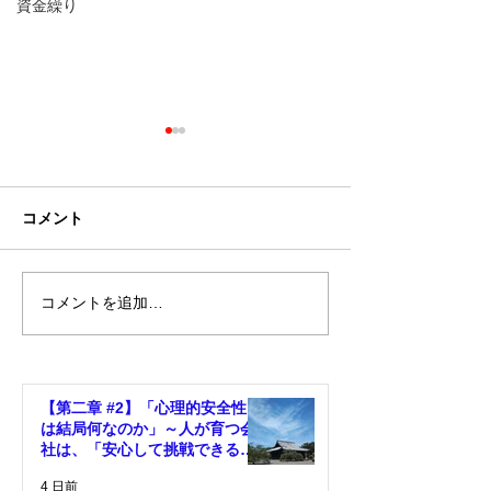
資金繰り
コメント
コメントを追加…
本当の強みを見つければ
業績が良い会社
経営はすべてうまくい
は、なぜ「表情
く！「強み言語化整理
わかるのか？
術」
【第二章 #2】「心理的安全性と
は結局何なのか」～人が育つ会
社は、「安心して挑戦できる環
境」がある～
4 日前