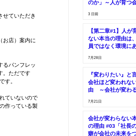
理
価格
のか」～人が育つ
は、「安心して挑
3 日前
させていただき
きる環境」がある
マーケティング
【第二章#1】人が
ない本当の理由は
（お店）案内に
員ではなく環境に
7月28日
するパンフレッ
す。ただです
『変わりたい』と
です。
会社ほど変われな
由 ～会社が変わ
は、社長の決断が
れていないので
7月21日
った時～
の作っている製
会社が変わらない
の理由 #03「社長
癖が会社の未来を