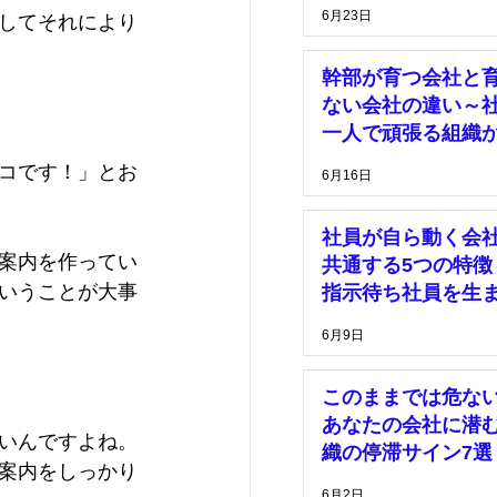
理由～
6月23日
してそれにより
幹部が育つ会社と
ない会社の違い～
一人で頑張る組織
脱却するために～
コです！」とお
6月16日
社員が自ら動く会
案内を作ってい
共通する5つの特徴
いうことが大事
指示待ち社員を生
い組織づくりとは
6月9日
このままでは危な
あなたの会社に潜
いんですよね。
織の停滞サイン7選
案内をしっかり
6月2日