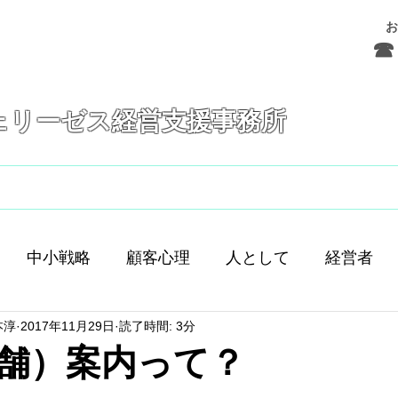
お
☎ 
ェリーゼス経営支援事務所
フェリーゼスとは
サービス
お問合せ
中小戦略
顧客心理
人として
経営者
本淳
2017年11月29日
読了時間: 3分
舗経営
人間
人材育成
差別化
働き方
舗）案内って？