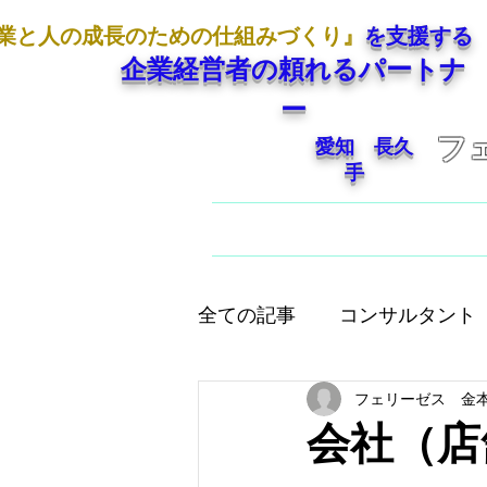
業と人の成長のための仕組みづくり』
を支援する
企業経営者の頼れるパートナ
ー
フ
愛知 長久
手
ホーム
ご挨拶
全ての記事
コンサルタント
フェリーゼス 金
人として大切なこと
店
会社（店