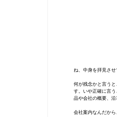
コミュニケーション
仕
組織づくり
経営
人
人材活用
企業の責任
ね、中身を拝見させ
何が残念かと言うと
す。いや正確に言う
品や会社の概要、沿
会社案内なんだから