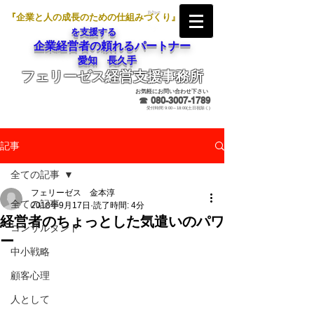
『企業と人の成長のための仕組みづくり』
を支援する
企業経営者の頼れるパートナー
愛知 長久手
フェリーゼス経営支援事務所
メールでのお問合せ
お気軽にお問い合わせ下さい
☎
080-3007-1789
受付時間 9:00～18:00(土日祝除く)
記事
全ての記事
フェリーゼス 金本淳
全ての記事
2018年9月17日
読了時間: 4分
経営者のちょっとした気遣いのパワ
コンサルタント
ー
中小戦略
顧客心理
人として