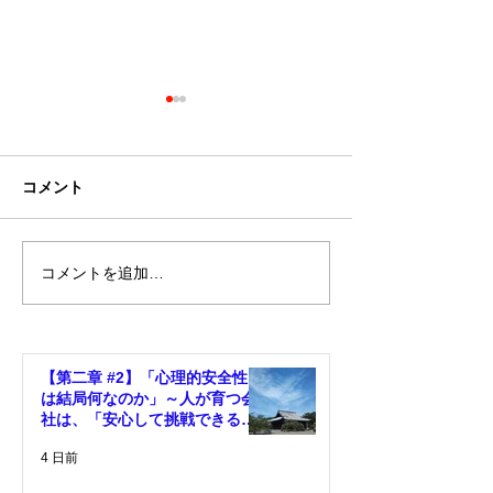
コメント
コメントを追加…
【会社が変わらない本当
幹部が育つ会社
の理由 #01】＜社長が忙
い会社の違い～
しいほど危ない理由＞
で頑張る組織か
るために～
【第二章 #2】「心理的安全性と
は結局何なのか」～人が育つ会
社は、「安心して挑戦できる環
境」がある～
4 日前