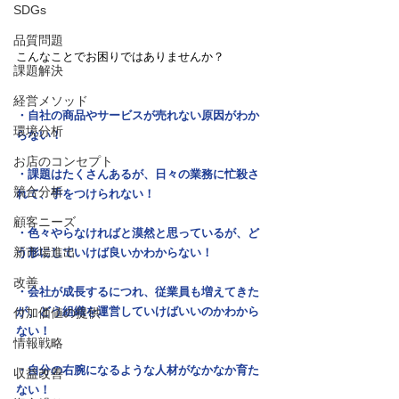
SDGs
品質問題
こんなことでお困りではありませんか？
課題解決
経営メソッド
・自社の商品やサービスが売れない原因がわか
環境分析
らない！
お店のコンセプト
・課題はたくさんあるが、日々の業務に忙殺さ
競合分析
れて、手をつけられない！
顧客ニーズ
・色々やらなければと漠然と思っているが、ど
新市場進出
う形にしていけば良いかわからない！
改善
・会社が成長するにつれ、従業員も増えてきた
が、どう組織を運営していけばいいのかわから
付加価値の提供
ない！
情報戦略
・自分の右腕になるような人材がなかなか育た
収益改善
ない！