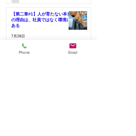
【第二章#1】人が育たない本当
の理由は、社員ではなく環境に
ある
7月28日
Phone
Email
『変わりたい』と言う会社ほど
変われない理由 ～会社が変わ
るのは、社長の決断が変わった
時～
7月21日
会社が変わらない本当の理
由 #03「社長の口癖が会社の未
来をつくっている」
7月14日