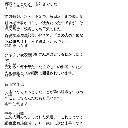
部長のことがとても好きでした。
キャッチコピー
能力開発
この時、ホント人不足で、毎日遅くまで働かな
ければ仕事が回らない状況だったのですが、そ
価値観
れでも皆、残業しても平気でした。
なぜならこの部長が好きで、「
この人のためな
新規事業展開
ら頑張ろう！」
って思えたからです。
強みを活かす
そして、この時の部の結束はとても強かったで
アイデアの発想
す。
やりがい
だから、何十年たった今でもこの部署にいた人
たちの集まりが頻繁に開催されています。
新事業創出
新市場創出
こういうちょっとしたことが強い組織を生み出
介護
すことになるんだなあと思います。
柔軟な働き方
中長期戦略
上の人間のちょっとした気遣い、これひとつで
認知度向上
組織の力が倍増したり、或いは逆に上手くでき