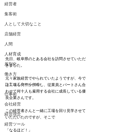
経営者
集客術
人として大切なこと
店舗経営
人間
人材育成
先日、岐阜県のとある会社を訪問させていただ
差別化
きました。
働き方
元々家族経営でやられていたようですが、今で
コミュニケーション
は工場も何件か所有し、従業員とパートさん合
わせて何十人も雇用する会社に成長している優
仕事術
良企業さんです。
会社経営
この経営者さんと一緒に工場を回り見学させて
経営理念
いただいたのですが、そこで
経営ツール
「なるほど！」