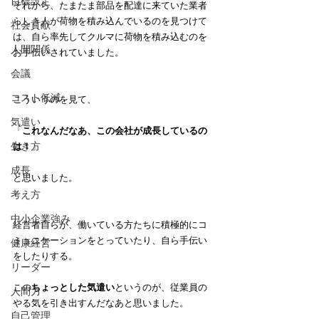
目標設定
それから、たまたま部品を配達に来ていた業者
らしき人が荷物を積み込んでいるのを見つけて
社会貢献
は、自ら率先してクルマに荷物を積み込むのを
人間関係
お手伝いされていました。
会議
コスト低減
こういうのを見て、
気遣い
「
これなんだなあ、この会社が成長しているの
生き方
は！
」
成長
と思いました。
考え方
中小企業強み
経営者自らが、働いている方たちに積極的にコ
ミュニケーションをとっていたり、自ら手伝い
健康経営
をしたりする。
リーダー
この
ちょっとした気遣い
というのが、従業員の
人間力
やる気を引き出すんだなあと思いました。
自己管理