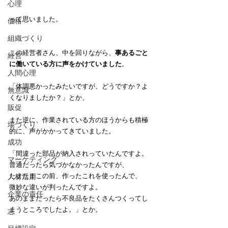
心理
って思いました。
価格
組織づくり
この経営者さん、中を回りながら、
事あるごと
経営
に働いている方に声をかけていました
。
人間心理
「体調悪かったみたいですが、どうですか？よ
無意識
くなりましたか？」とか、
販促
また逆に、作業されている方のほうからも積極
場づくり
的に、声がかかってきていました。
成功
「間違った部品が納入されっていたんですよ。
マーケティング
普通だったら気づかなかったんですが、
たまたまこの前、作ったこれを使ったんで、
人材活用
微妙な違いが判ったんですよ。
企業の責任
あのままだったら不良品をたくさんつくってし
まうところでしたよ。」とか。
志