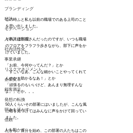
ブランディング
秘訣
この時ふと私も以前の職場でのある上司のこと
を思い出しました。
モチベーション
人事評価制度
その人は部長さんだったのですが、いつも職場
のフロアをフラフラ歩きながら、部下に声をか
社内活性化
けていました。
事業承継
「お前、今何やってんだ？」とか
リスクマネジメント
「すごいなあ、こんな細かいことやってくれて
んのか！助かるなあ！」とか
企業変革
「頑張るのもいいけど、あんまり無理すんな
顧客満足
よ。」とか。。。
発想の転換
50人くらいその部署にはいましたが、こんな風
弱みを活かす
に暇を見つけてはみんなに声をかけて回ってい
ました。
信頼
人を動かす
だから、自分を始め、この部署の人たちはこの