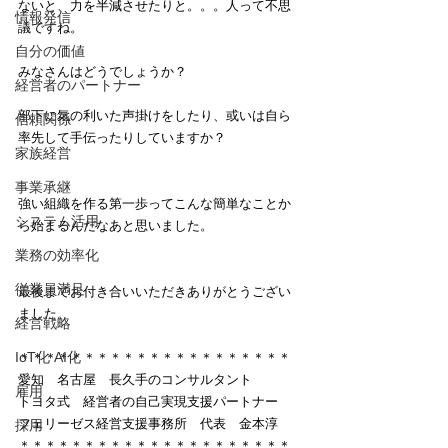
ないと、力を半減させたりと。。。人って不思
情報発信
議ですね。
自分の価値
みなさんはどうでしょうか？
経営者のパートナー
部下に気の利いた声掛けをしたり、或いは自ら
信頼関係
率先して手伝ったりしていますか？
家族経営
事業承継
強い組織を作る第一歩ってこんな簡単なことか
システム活用
ら始まるんだなあと思いました。
業務の効率化
従業員満足
最後までお付き合いいただきありがとうござい
ました。
経営戦略
IoT化 AI化
＊＊＊＊＊＊＊＊＊＊＊＊＊＊＊＊＊＊＊＊＊
愛知　名古屋　長久手のコンサルタント
雇用
トヨタ式　経営者の自己実現支援パートナー
フェリーゼス経営支援事務所　代表　金本淳
採用
＊＊＊＊＊＊＊＊＊＊＊＊＊＊＊＊＊＊＊＊＊