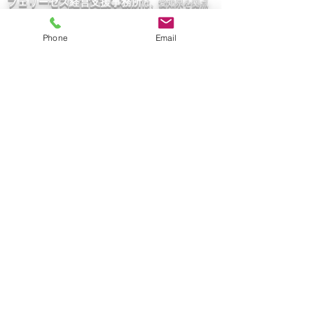
フェリーゼス経営支援事務所
は、愛知県を拠点
に活動し、頑張る中小企業経営者様を応援しています。
Phone
Email
トヨタ式改善手法・ＶＲＳ経営メソッド
により強い会
社・お店づくりをご支援し、経営者・従業員の人生を豊
かにするお手伝いをいたしま
す。
中小企業庁 認定経営革新等支援機関 ID：
107723001810
お気軽にお問い合わせ下さい
☎
080-3007-1789
受付時間 9:00～18:00(土日祝除く)
メルマガ配信登録こちら
友達申請 お願いします
！