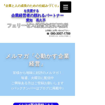
『企業と人の成長のための仕組みづくり』
を支援する
企業経営者の頼れるパートナー
愛知 長久手
フェリーゼス経営支援事務所
メールでのお問合せ
お気軽にお問い合わせ下さい
☎
080-3007-1789
受付時間 9:00～18:00(土日祝除く)
メルマガ「心動かす企業
経営」
皆様から地味に好評のメルマガ！
​毎週、火曜日に配信中
ご興味ある方はご登録お願いします
​（バックナンバーはブログに掲載中）
メルマガ配信登録こちら