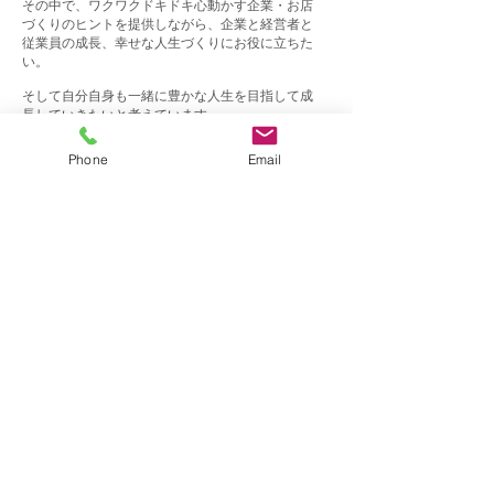
その中で、ワクワクドキドキ心動かす企業・お店
づくりのヒントを提供しながら、企業と経営者と
従業員の成長、幸せな人生づくりにお役に立ちた
い。
そして自分自身も一緒に豊かな人生を目指して成
長していきたいと考えています。
Phone
Email
どうぞよろしくお願いいたします。