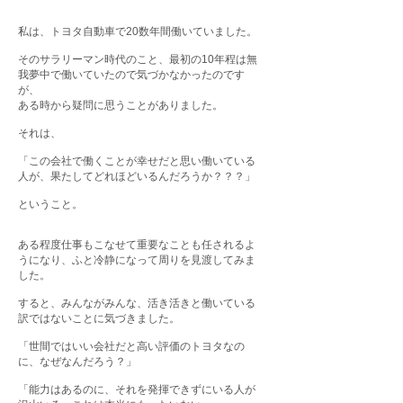
私は、トヨタ自動車で20数年間働いていました。
そのサラリーマン時代のこと、最初の10年程は無
我夢中で働いていたので気づかなかったのです
が、
ある時から疑問に思うことがありました。
それは、
「この会社で働くことが幸せだと思い働いている
人が、果たしてどれほどいるんだろうか？？？」
ということ。
ある程度仕事もこなせて重要なことも任されるよ
うになり、ふと冷静になって周りを見渡してみま
した。
すると、みんながみんな、活き活きと働いている
訳ではないことに気づきました。
「世間ではいい会社だと高い評価のトヨタなの
に、なぜなんだろう？」
「能力はあるのに、それを発揮できずにいる人が