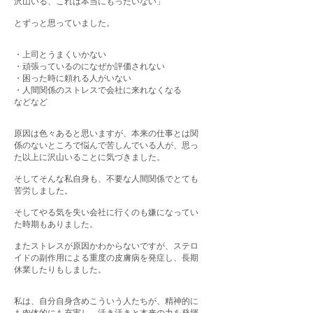
沢山いる、これは本当にもったいない」
とずっと思っていました。
・上司とうまくいかない
・頑張っているのになぜか評価されない
・困った時に頼れる人がいない
・人間関係のストレスで会社に来れなくなる
などなど
原因は色々あると思いますが、本来の仕事とは関
係のないところで悩んで苦しんでいる
人が、思っ
た以上に沢山いることに気づきました。
そしてそんな私自身も、不要な人間関係でとても
苦労しました。
そしてやる気を失い会社に行くのも嫌になってい
た時期もありました。
またストレスが原因かわからないですが、ステロ
イドの副作用による重度の皮膚病を発症し、長期
休業したりもしました。
私は、自分自身含めこういう人たちが、精神的に