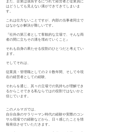
また、企業は成長するにつれて経営者と従業員に
はどうしても見えない溝ができてきてしまいま
す。
これは仕方ないことですが、内部の当事者同士で
はなかなか解決が難しいです。
『社外の第三者として客観的な立場で、そんな両
者の間に立ちその溝を埋めていくこと』
それも自身の果たせる役割のひとつだと考えてい
ます。
そしてそれは、
従業員・管理職としての２０数年間、そして今現
在の経営者としての経験、
それらを通じ、其々の立場での気持ちが理解でき
るからこそできる私ならではの役割ではないかと
信じています。
このメルマガでは、
自分自身のサラリーマン時代の経験や実際のコン
サル現場での経験などから、日々感じたことを情
報発信させていただきます。