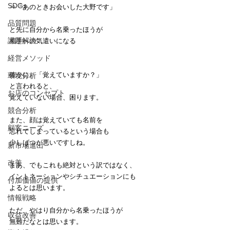
SDGs
⇒「あのときお会いした大野です」
品質問題
と先に自分から名乗ったほうが
課題解決
相手への気遣いになる
経営メソッド
確かに、「覚えていますか？」
環境分析
と言われると、
お店のコンセプト
覚えていない場合、困ります。
競合分析
また、顔は覚えていても名前を
顧客ニーズ
忘れてしまっているという場合も
少しばつが悪いですしね。
新市場進出
改善
まあ、でもこれも絶対という訳ではなく、
イントネーションやシチュエーションにも
付加価値の提供
よるとは思います。
情報戦略
ただ、やはり自分から名乗ったほうが
収益改善
無難だなとは思います。