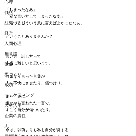
心理
「しまったなあ」
価格
「変な言い方してしまったなあ」
組織づくり
「もっとこういう風に言えばよかったなあ」
経営
ということありませんか？
人間心理
無意識
言い方、話し方って
本当に難しいと思います。
販促
場づくり
何気なく言った言葉が
人を不快にさせたり、傷つけり。
成功
マーケティング
また、逆に、
誰かから言われた一言で、
人材活用
すごく自分が傷ついたり。
企業の責任
志
今は、以前よりも私も自分が発する