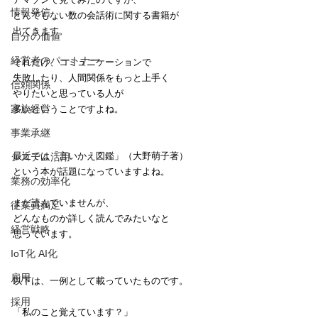
情報発信
とんでもない数の会話術に関する書籍が
出てきます。
自分の価値
経営者のパートナー
それだけ、コミュニケーションで
失敗したり、人間関係をもっと上手く
信頼関係
やりたいと思っている人が
家族経営
多いということですよね。
事業承継
最近では「言いかえ図鑑」（大野萌子著）
システム活用
という本が話題になっていますよね。
業務の効率化
まだ読んでいませんが、
従業員満足
どんなものか詳しく読んでみたいなと
経営戦略
思っています。
IoT化 AI化
雇用
以下は、一例として載っていたものです。
採用
「私のこと覚えています？」