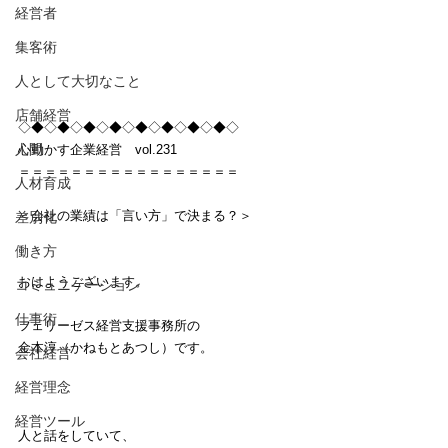
経営者
集客術
人として大切なこと
店舗経営
◇◆◇◆◇◆◇◆◇◆◇◆◇◆◇◆◇
人間
心動かす企業経営　vol.231
＝＝＝＝＝＝＝＝＝＝＝＝＝＝＝＝＝
人材育成
＜会社の業績は「言い方」で決まる？＞
差別化
働き方
おはようございます。
コミュニケーション
仕事術
フェリーゼス経営支援事務所の
金本淳（かねもとあつし）です。　
会社経営
経営理念
経営ツール
人と話をしていて、