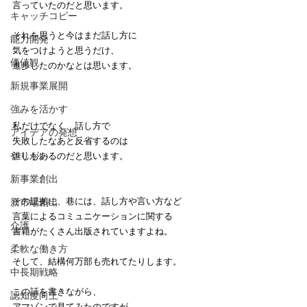
言っていたのだと思います。
キャッチコピー
それを思うと今はまだ話し方に
能力開発
気をつけようと思うだけ、
価値観
進歩したのかなとは思います。
新規事業展開
強みを活かす
私だけでなく、話し方で
アイデアの発想
失敗したなあと反省するのは
やりがい
誰しもあるのだと思います。
新事業創出
その証拠に、巷には、話し方や言い方など
新市場創出
言葉によるコミュニケーションに関する
介護
書籍がたくさん出版されていますよね。
柔軟な働き方
そして、結構何万部も売れてたりします。
中長期戦略
この話を書きながら、
認知度向上
アマゾンで見てみたのですが、