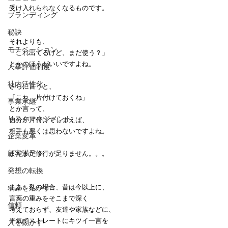
受け入れられなくなるものです。
ブランディング
秘訣
それよりも、
モチベーション
「これ出てるけど、まだ使う？」
とかのほうがいいですよね。
人事評価制度
社内活性化
さらに言うと、
「これ、片付けておくね」
事業承継
とか言って、
リスクマネジメント
自分が片付けてしまえば、
相手も悪くは思わないですよね。
企業変革
顧客満足
まだまだ修行が足りません。。。
発想の転換
まあ、私の場合、昔は今以上に、
弱みを活かす
言葉の重みをそこまで深く
信頼
考えておらず、友達や家族などに、
平気でストレートにキツイ一言を
人を動かす