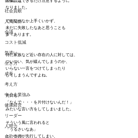
目標設定
言葉にはできるだけ注意するように
なりました。
社会貢献
でもなかなか上手くいかず、
人間関係
未だに失敗したなあと思うことも
会議
多々あります。
コスト低減
気遣い
特に家族など近い存在の人に対しては、
ついつい、気が緩んでしまうのか、
生き方
いらない一言をつけてしまったり
成長
してしまうんですよね。
考え方
中小企業強み
先日も、
「なんで・・・を片付けないんだ！」
健康経営
みたいな言い方をしてしまいました。
リーダー
そういう風に言われると
人間力
「うるさいなあ」
というのが先行してしまい、
自己管理