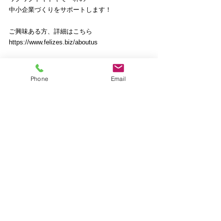
中小企業づくりをサポートします！
ご興味ある方、詳細はこちら
https://www.felizes.biz/aboutus
【公式サイト】
Phone
Email
https://www.felizes.biz/
【個人Facebook】
https://www.facebook.com/atsushi.kanemoto.9
【公式ブログ】
https://www.felizes.biz/blog
（過去のメルマガもアップしています）
***************************************
心動かす企業経営
【発行元】フェリーゼス経営支援事務所
【発行責任者】金本　淳