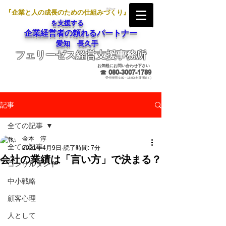
『企業と人の成長のための仕組みづくり』
を支援する
企業経営者の頼れるパートナー
愛知 長久手
フェリーゼス経営支援事務所
メールでのお問合せ
お気軽にお問い合わせ下さい
☎
080-3007-1789
受付時間 9:00～18:00(土日祝除く)
記事
全ての記事
金本 淳
全ての記事
2021年4月9日
読了時間: 7分
会社の業績は「言い方」で決まる？
コンサルタント
中小戦略
顧客心理
人として