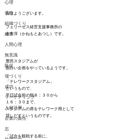
心理
価格
おはようございます。
組織づくり
フェリーゼス経営支援事務所の
経営
金本淳（かねもとあつし）です。　
人間心理
無意識
豊田スタジアムが
販促
面白い企画をやっているようです。
場づくり
「テレワークスタジアム」
成功
というもので、
平日試合前の朝８：３０から
マーケティング
１６：３０まで、
人材活用
スタジアムの席をテレワーク用として
貸しだすというものです。
企業の責任
志
「試合を観戦する前に、