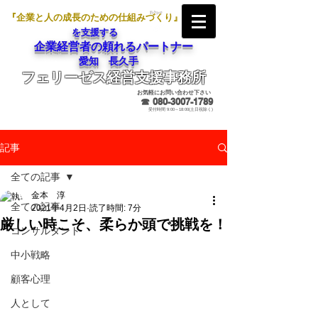
『企業と人の成長のための仕組みづくり』
を支援する
企業経営者の頼れるパートナー
愛知 長久手
フェリーゼス経営支援事務所
メールでのお問合せ
お気軽にお問い合わせ下さい
☎
080-3007-1789
受付時間 9:00～18:00(土日祝除く)
記事
全ての記事
金本 淳
全ての記事
2021年4月2日
読了時間: 7分
厳しい時こそ、柔らか頭で挑戦を！
コンサルタント
中小戦略
顧客心理
人として