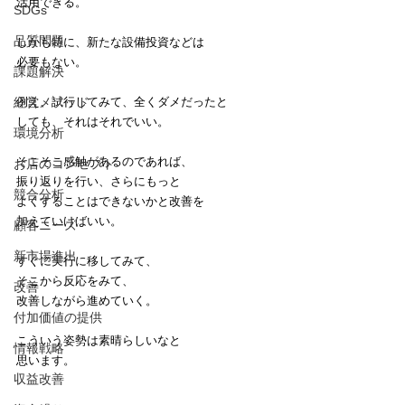
活用できる。
SDGs
品質問題
しかも特に、新たな設備投資などは
必要もない。
課題解決
経営メソッド
例え、試行してみて、全くダメだったと
しても、それはそれでいい。
環境分析
そこそこ感触があるのであれば、
お店のコンセプト
振り返りを行い、さらにもっと
競合分析
よくすることはできないかと改善を
加えていけばいい。
顧客ニーズ
新市場進出
すぐに実行に移してみて、
そこから反応をみて、
改善
改善しながら進めていく。
付加価値の提供
こういう姿勢は素晴らしいなと
情報戦略
思います。
収益改善