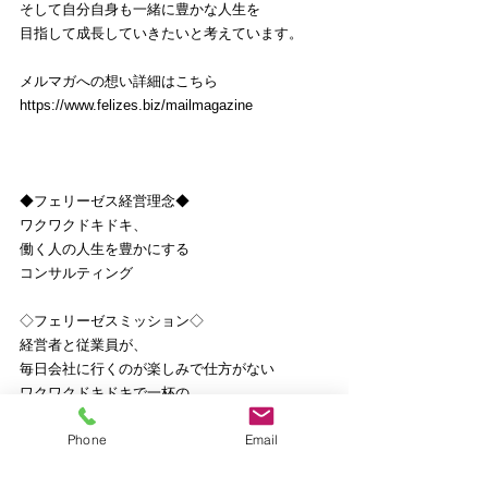
そして自分自身も一緒に豊かな人生を
目指して成長していきたいと考えています。
メルマガへの想い詳細はこちら
https://www.felizes.biz/mailmagazine
◆フェリーゼス経営理念◆
ワクワクドキドキ、
働く人の人生を豊かにする
コンサルティング
◇フェリーゼスミッション◇
経営者と従業員が、
毎日会社に行くのが楽しみで仕方がない
ワクワクドキドキで一杯の
中小企業づくりをサポートします！
Phone
Email
ご興味ある方、詳細はこちら