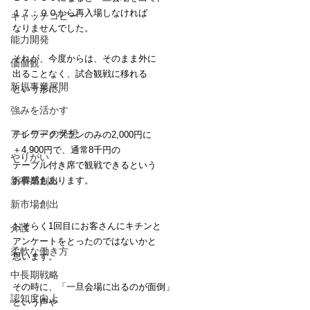
１７：００から再入場しなければ
キャッチコピー
なりませんでした。
能力開発
それが、今度からは、そのまま外に
価値観
出ることなく、試合観戦に移れる
新規事業展開
という形に。
強みを活かす
アイデアの発想
テレワークプランのみの2,000円に
＋4,900円で、通常8千円の
やりがい
テーブル付き席で観戦できるという
新事業創出
お得感もあります。
新市場創出
おそらく1回目にお客さんにキチンと
介護
アンケートをとったのではないかと
柔軟な働き方
思います。
中長期戦略
その時に、「一旦会場に出るのが面倒」
認知度向上
という声や