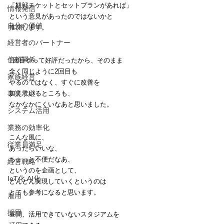
「観戦チケットとセットプランがあれば」
情報発信
という意見があったのではないかと
自分の価値
推測します。
経営者のパートナー
信頼関係
1回目やって好評だったから、そのまま
全く同じように2回目も
家族経営
やるのではなく、すぐに改善を
事業承継
加えているところも、
なかなかにくいなあと思いました。
システム活用
業務の効率化
こんな風に、
従業員満足
あったらいいな、
ちょっと不便だなあ、
経営戦略
というのを企画として、
IoT化 AI化
どんどん実現していくというのは
とても参考になると思います。
雇用
採用
昼間、活用できていないスタジアムを