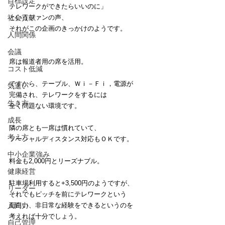
目標設定
テレワークができたらいいのに」
社会貢献
というファンの声、
それがこの企画のきっかけのようです。
人間関係
会議
席は報道者用の席を活用。
コスト低減
ですから、テーブル、Ｗｉ－Ｆｉ，電源が
気遣い
完備され、テレワークをするには
生き方
全く問題ない環境です。
成長
隣の席とも一席は慣れていて、
考え方
ソーシャルディスタンス対応もＯＫです。
中小企業強み
料金も2,000円とリーズナブル。
健康経営
駐車場利用すると+3,500円のようですが、
リーダー
それでもピッチを前にテレワークという
人間力
面白い、非日常な経験をできるというのを
考えれば十分でしょう。
自己管理