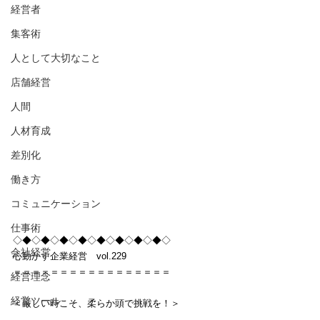
経営者
集客術
人として大切なこと
店舗経営
人間
人材育成
差別化
働き方
コミュニケーション
仕事術
◇◆◇◆◇◆◇◆◇◆◇◆◇◆◇◆◇
会社経営
心動かす企業経営　vol.229
＝＝＝＝＝＝＝＝＝＝＝＝＝＝＝＝＝
経営理念
経営ツール
＜厳しい時こそ、柔らか頭で挑戦を！＞