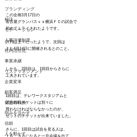
ブランディング
この企画3月17日の
秘訣
名古屋グランパスｖｓ横浜ＦＣの試合で
初めてトライされたようです。
モチベーション
人事評価制度
評判は上々だったようで、次回は
また4月14日に開催されるとのこと。
社内活性化
事業承継
しかも、2回目は、1回目からさらに
リスクマネジメント
工夫されています。
企業変革
顧客満足
1回目は、テレワークスタジアムと
発想の転換
試合観戦チケットは別々に
買わなければならなかったのが、
弱みを活かす
セットのチケットが出来ていました。
信頼
さらに、1回目は試合を見る人は、
人を動かす
１６：３０になると一旦会場を出て、