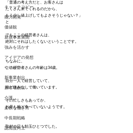
「普通の考え方だと、お客さんは
キャッチコピー
たくさん来てくれるのだから、
もう少し値上げしてもよさそうじゃない？」
能力開発
と
価値観
でもここの経営者さんは、
新規事業展開
絶対にそれはしたくないということです。
強みを活かす
アイデアの発想
ちなみに、
やりがい
この経営者さんの年齢は34歳。
新事業創出
自分一人で経営していて、
殆ど休みなしで働いています。
新市場創出
介護
その忙しさもあってか、
お昼も殆ど食べていないようです。
柔軟な働き方
中長期戦略
取材の日も飴玉ひとつでした。
認知度向上