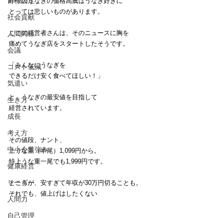
目標設定
昨今のうなぎの価格高騰はうなぎ好きに
とっては悲しいものがあります。
社会貢献
ここの経営者さんは、そのニュースに胸を
人間関係
痛めてうなぎ店をスタートしたそうです。
会議
「みんなにうなぎを
コスト低減
できるだけ安く食べてほしい！」
気遣い
と、うなぎの最安値を目指して
生き方
経営されています。
成長
考え方
その値段、ナント、
中小企業強み
上うな重（半尾）1,099円から。
特上うな重一尾でも1,999円です。
健康経営
リーダー
ところが、安すぎて年収が30万円切ることも。
それでも、値上げはしたくない
人間力
自己管理