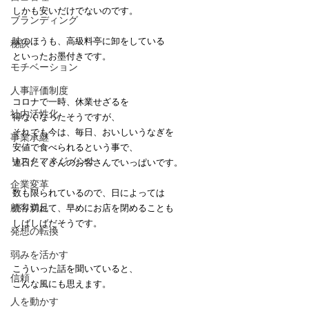
しかも安いだけでないのです。
ブランディング
味のほうも、高級料亭に卸をしている
秘訣
といったお墨付きです。
モチベーション
人事評価制度
コロナで一時、休業せざるを
社内活性化
得なくなったそうですが、
それでも今は、毎日、おいしいうなぎを
事業承継
安値で食べられるという事で、
リスクマネジメント
連日たくさんのお客さんでいっぱいです。
企業変革
数も限られているので、日によっては
顧客満足
売り切れて、早めにお店を閉めることも
しばしばだそうです。
発想の転換
弱みを活かす
こういった話を聞いていると、
信頼
こんな風にも思えます。
人を動かす