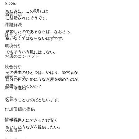
SDGs
ちなみに、この6月には
品質問題
ご結婚されたそうです。
課題解決
結婚したのであるならば、なおさら、
経営メソッド
稼がなくてはならないはずです。
環境分析
でもそういう風にはしない。
お店のコンセプト
競合分析
その理由のひとつは、やはり、経営者が、
顧客ニーズ
自分が何のためにうなぎ屋を始めたのか、
経営しているのか？
新市場進出
改善
ということなのだと思います。
付加価値の提供
情報戦略
「お客さんにできるだけ安く
おいしいうなぎを提供したい」
収益改善