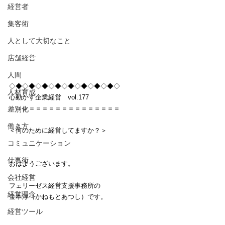
経営者
集客術
人として大切なこと
店舗経営
人間
◇◆◇◆◇◆◇◆◇◆◇◆◇◆◇◆◇
人材育成
心動かす企業経営　vol.177
＝＝＝＝＝＝＝＝＝＝＝＝＝＝＝＝＝
差別化
働き方
＜何のために経営してますか？＞
コミュニケーション
仕事術
おはようございます。
会社経営
フェリーゼス経営支援事務所の
経営理念
金本淳（かねもとあつし）です。
経営ツール