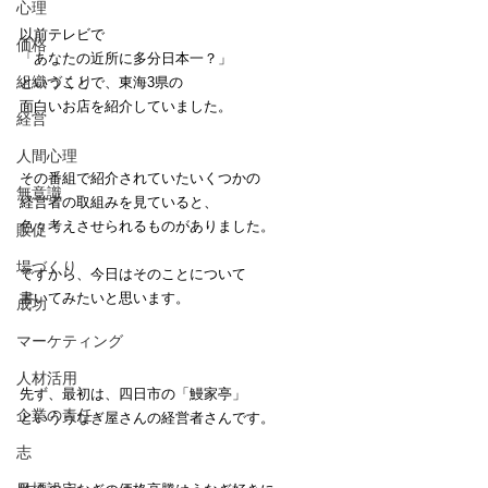
心理
以前テレビで
価格
「あなたの近所に多分日本一？」
組織づくり
ということで、東海3県の
面白いお店を紹介していました。
経営
人間心理
その番組で紹介されていたいくつかの
無意識
経営者の取組みを見ていると、
色々考えさせられるものがありました。
販促
場づくり
ですから、今日はそのことについて
書いてみたいと思います。
成功
マーケティング
人材活用
先ず、最初は、四日市の「鰻家亭」
企業の責任
といううなぎ屋さんの経営者さんです。
志