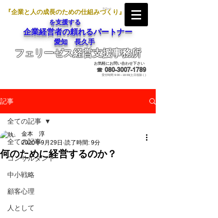
『企業と人の成長のための仕組みづくり』
を支援する
企業経営者の頼れるパートナー
愛知 長久手
フェリーゼス経営支援事務所
メールでのお問合せ
お気軽にお問い合わせ下さい
☎
080-3007-1789
受付時間 9:00～18:00(土日祝除く)
記事
全ての記事
金本 淳
全ての記事
2020年9月29日
読了時間: 9分
何のために経営するのか？
コンサルタント
中小戦略
顧客心理
人として