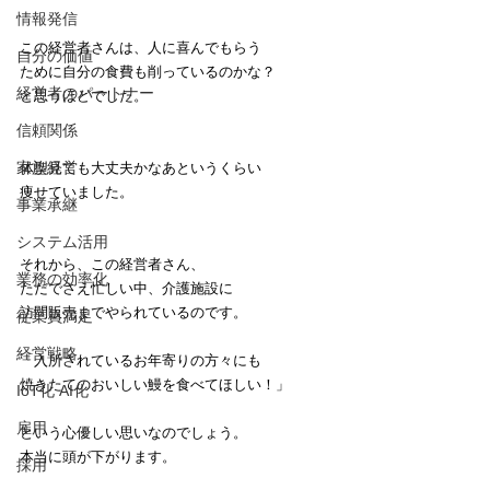
情報発信
この経営者さんは、人に喜んでもらう
自分の価値
ために自分の食費も削っているのかな？
経営者のパートナー
と思うほどでした。
信頼関係
家族経営
体型見ても大丈夫かなあというくらい
痩せていました。
事業承継
システム活用
それから、この経営者さん、
業務の効率化
ただでさえ忙しい中、介護施設に
訪問販売までやられているのです。
従業員満足
経営戦略
「入所されているお年寄りの方々にも
焼きたてのおいしい鰻を食べてほしい！」
IoT化 AI化
雇用
という心優しい思いなのでしょう。
本当に頭が下がります。
採用