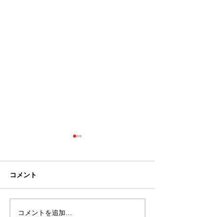
コメント
コメントを追加…
『変わりたい』と言う会
会社が変わらな