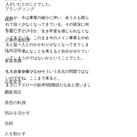
人がいたとのことでした。
ブランディング
それが、今は事業の縮小に伴い、会う人も限ら
秘訣
れて段々少なくなってきている。その状況に何
モチベーション
か寂しさというか、生き甲斐を感じられなくな
ってきている。このまま今のメイン事業もやめ
人事評価制度
ると益々人とのかかわりがなくなってきてしま
社内活性化
う・・・そんなことを考えると自分がボケてい
ってしまうのではないかということでした。
事業承継
リスクマネジメント
もうお金を稼ぐとかそういう次元の問題ではな
いのですね。ここまで来ると。
企業変革
まさにマズローの欲求5段階説だなあと思いまし
た。
顧客満足
発想の転換
弱みを活かす
信頼
人を動かす