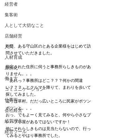
経営者
集客術
人として大切なこと
店舗経営
昨日、ある守山区のとある企業様をはじめて訪
人間
問させていただきました。
人材育成
指定された住所に伺うと事務所らしきものがあ
差別化
りません。。。
働き方
「あれっ？事務所はどこ？？？何かの間違
い？？？」とクルマを降りて、まわりを歩いて
コミュニケーション
探してみました。
仕事術
辺りは草村。だだっ広いところに民家がポツン
ポツンと。。。
会社経営
おっ、でもよーく見てみると、何やら小さなプ
経営理念
レハブ小屋があるではないですか！
他にそれらしきものは見当たらないので、行っ
経営ツール
てみるとやはり事務所でした。