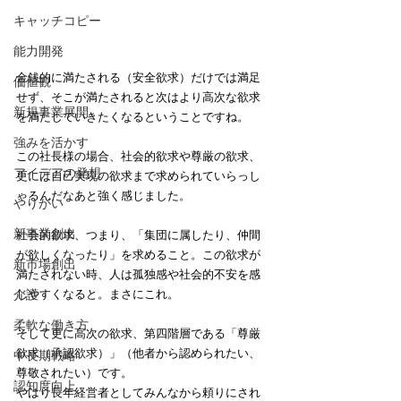
キャッチコピー
能力開発
金銭的に満たされる（安全欲求）だけでは満足
価値観
せず、そこが満たされると次はより高次な欲求
新規事業展開
を満たしていきたくなるということですね。
強みを活かす
この社長様の場合、社会的欲求や尊厳の欲求、
アイデアの発想
更には自己実現の欲求まで求められていらっし
ゃるんだなあと強く感じました。
やりがい
新事業創出
社会的欲求、つまり、「集団に属したり、仲間
が欲しくなったり」を求めること。この欲求が
新市場創出
満たされない時、人は孤独感や社会的不安を感
介護
じやすくなると。まさにこれ。
柔軟な働き方
そして更に高次の欲求、第四階層である「尊厳
欲求（承認欲求）」（他者から認められたい、
中長期戦略
尊敬されたい）です。
認知度向上
やはり長年経営者としてみんなから頼りにされ