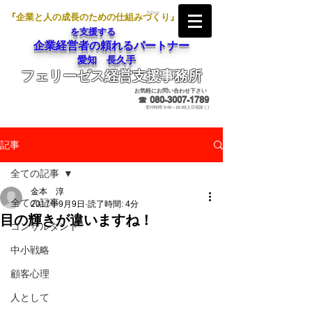
『企業と人の成長のための仕組みづくり』
を支援する
企業経営者の頼れるパートナー
愛知 長久手
フェリーゼス経営支援事務所
メールでのお問合せ
お気軽にお問い合わせ下さい
☎
080-3007-1789
受付時間 9:00～18:00(土日祝除く)
記事
全ての記事
金本 淳
全ての記事
2017年9月9日
読了時間: 4分
目の輝きが違いますね！
コンサルタント
中小戦略
顧客心理
人として