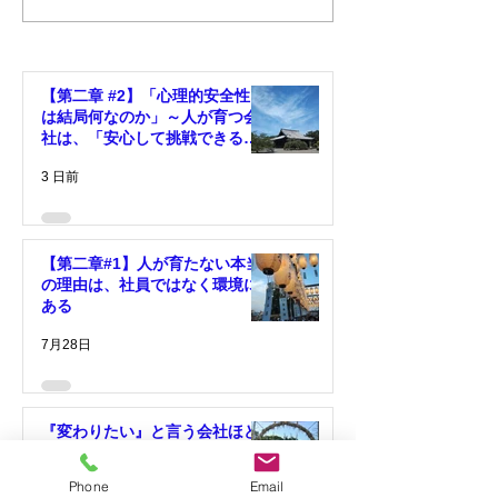
社ほど変われない理由
理由 #03「社
～会社が変わるのは、社
会社の未来をつ
長の決断が変わった時～
る」
【第二章 #2】「心理的安全性と
は結局何なのか」～人が育つ会
社は、「安心して挑戦できる環
境」がある～
3 日前
【第二章#1】人が育たない本当
の理由は、社員ではなく環境に
ある
7月28日
『変わりたい』と言う会社ほど
変われない理由 ～会社が変わ
るのは、社長の決断が変わった
Phone
Email
時～