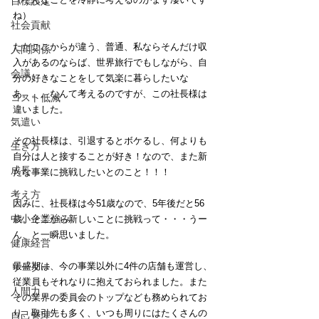
目標設定
ね）
社会貢献
ただここからが違う、普通、私ならそんだけ収
人間関係
入があるのならば、世界旅行でもしながら、自
会議
分の好きなことをして気楽に暮らしたいな
あ。。。なんて考えるのですが、この社長様は
コスト低減
違いました。
気遣い
その社長様は、引退するとボケるし、何よりも
生き方
自分は人と接することが好き！なので、また新
成長
たな事業に挑戦したいとのこと！！！
考え方
因みに、社長様は今51歳なので、5年後だと56
中小企業強み
歳。そこから新しいことに挑戦って・・・うー
ん、と一瞬思いました。
健康経営
最盛期は、今の事業以外に4件の店舗も運営し、
リーダー
従業員もそれなりに抱えておられました。また
人間力
その業界の委員会のトップなども務められてお
り、取引先も多く、いつも周りにはたくさんの
自己管理