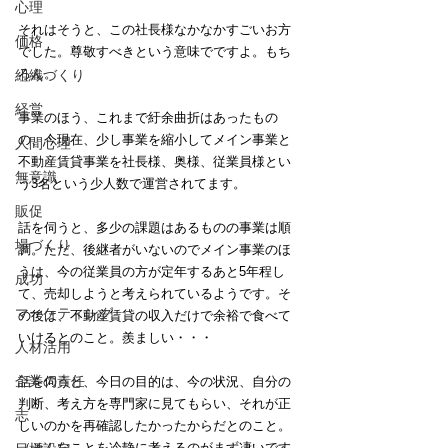
心理
それはそうと、この社長様なかなかすごいお方
価格
でした。尊敬すべきという意味でですよ。もち
ろん。
組織づくり
経営
事業のほう、これまで紆余曲折はあったもの
の、今現在、少し事業を縮小してメイン事業と
人間心理
不動産賃貸事業を社長様、奥様、従業員様とい
無意識
う3名という少人数で運営されてます。
販促
話を伺うと、多少の課題はあるものの事業は順
場づくり
調。ただ、後継者がいないのでメイン事業のほ
うは、今の従業員の方が定年するあと5年程し
成功
て、売却しようと考えられているようです。そ
マーケティング
の後は、不動産賃貸の収入だけで余裕で食べて
いけるとのこと。羨ましい・・・
人材活用
企業の責任
話を伺うと、今日の目的は、今の状況、自分の
判断、考え方を専門家に見てもらい、それが正
志
しいのかを再確認したかったからだとのこと。
（そんなことを冷静に考えるのがまず凄いです