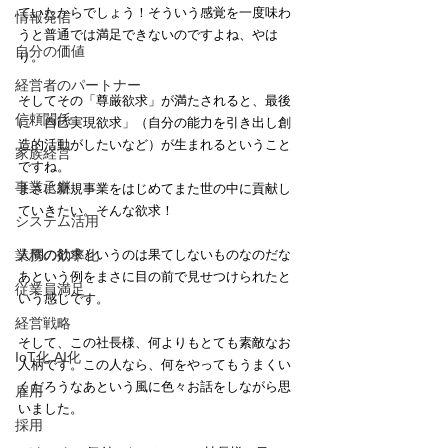
ていたからでしょう！そういう感覚を一度味わ
情報発信
うと普通では満足できないのですよね、やは
自分の価値
り。
経営者のパートナー
そしてその「尊厳欲求」が満たされると、最後
信頼関係
に「自己実現欲求」（自分の能力を引き出し創
造的活動がしたいなど）が生まれるということ
家族経営
ですね。
事業承継
まさに新規事業をはじめてまた世の中に貢献し
ていきたい。そんな欲求！
システム活用
業務の効率化
人間の欲求というのは果てしないものなのだな
あという例をまさに目の前で見せつけられたと
従業員満足
いう感じです。
経営戦略
そして、この社長様、何よりもとても素敵なお
IoT化 AI化
人柄です。この人なら、何をやってもうまくい
くだろうなあという風に色々お話をしながら思
雇用
いました。
採用