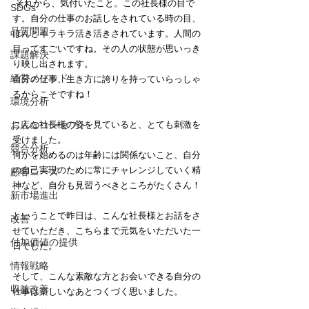
 それから、気付いたこと。この社長様の目で
SDGs
す。自分の仕事のお話しをされている時の目、
品質問題
ほんとキラキラ活き活きされています。人間の
目ってすごいですね。その人の状態が思いっき
課題解決
り映し出されます。
経営メソッド
自分の仕事、生き方に誇りを持っていらっしゃ
るからこそですね！
環境分析
お店のコンセプト
こんな社長様の姿を見ていると、とても刺激を
受けました。
競合分析
何かを始めるのは年齢には関係ないこと、自分
の自己実現のために常にチャレンジしていく精
顧客ニーズ
神など、自分も見習うべきところがたくさん！
新市場進出
ということで昨日は、こんな社長様とお話をさ
改善
せていただき、こちらまで元気をいただいた一
付加価値の提供
日でした。
情報戦略
そして、こんな素敵な方とお会いできる自分の
収益改善
仕事は楽しいなあとつくづく思いました。