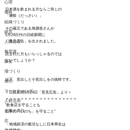
心理
日本酒を飲まれる方ならご存じの
価格
「獺祭（だっさい）」
組織づくり
その蔵元である旭酒造さんが
経営
5月24日付の日経新聞に
「意見広告」を出されました。
人間心理
無意識
読まれた方もいらっしゃるのでは
ないでしょうか？
販促
場づくり
以下、見出しと小見出しをの抜粋です。
成功
マーケティング
＜日経新聞5月24日「意見広告」より＞
＝＝＝＝＝＝＝＝＝＝＝＝＝＝＝＝＝＝＝
人材活用
“飲食店を守ることも
企業の責任
日本の「いのち」を守ること“
志
・地域経済の復活なしに日本再生は