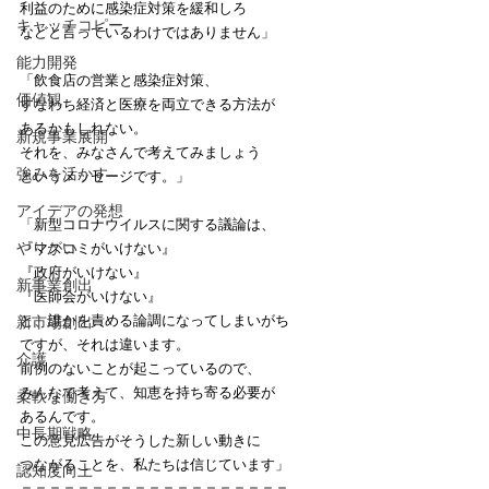
利益のために感染症対策を緩和しろ
キャッチコピー
などと言っているわけではありません」
能力開発
「飲食店の営業と感染症対策、
価値観
すなわち経済と医療を両立できる方法が
あるかもしれない。
新規事業展開
それを、みなさんで考えてみましょう
強みを活かす
というメッセージです。」
アイデアの発想
「新型コロナウイルスに関する議論は、
やりがい
『マスコミがいけない』
『政府がいけない』
新事業創出
『医師会がいけない』
と、誰かを責める論調になってしまいがち
新市場創出
ですが、それは違います。
介護
前例のないことが起こっているので、
みんなで考えて、知恵を持ち寄る必要が
柔軟な働き方
あるんです。
中長期戦略
この意見広告がそうした新しい動きに
つながることを、私たちは信じています」
認知度向上
＝＝＝＝＝＝＝＝＝＝＝＝＝＝＝＝＝＝＝