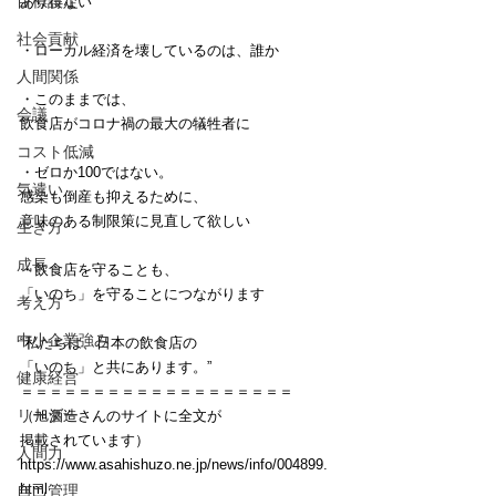
目標設定
あり得ない
社会貢献
・ローカル経済を壊しているのは、誰か
人間関係
・このままでは、
会議
飲食店がコロナ禍の最大の犠牲者に
コスト低減
・ゼロか100ではない。
気遣い
感染も倒産も抑えるために、
意味のある制限策に見直して欲しい
生き方
成長
・飲食店を守ることも、
「いのち」を守ることにつながります
考え方
中小企業強み
“私たちは、日本の飲食店の
「いのち」と共にあります。”
健康経営
＝＝＝＝＝＝＝＝＝＝＝＝＝＝＝＝＝＝＝
リーダー
（旭酒造さんのサイトに全文が
掲載されています）
人間力
https://www.asahishuzo.ne.jp/news/info/004899.
html
自己管理