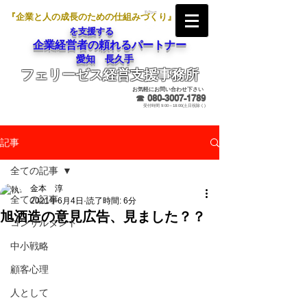
『企業と人の成長のための仕組みづくり』
を支援する
企業経営者の頼れるパートナー
愛知 長久手
フェリーゼス経営支援事務所
メールでのお問合せ
お気軽にお問い合わせ下さい
☎
080-3007-1789
受付時間 9:00～18:00(土日祝除く)
記事
全ての記事
金本 淳
全ての記事
2021年6月4日
読了時間: 6分
旭酒造の意見広告、見ました？？
コンサルタント
中小戦略
顧客心理
人として