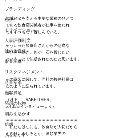
ブランディング
地域経済を支える主要な業種のひとつ
秘訣
である飲食店関係者が仕事を追われ
モチベーション
なすすべもなく苦しんでいる。
人事評価制度
そういった飲食店さんからの悲痛な
社内活性化
叫び声を聴き、何か一石を投じたい
ということで決断されたのだと思います。
事業承継
リスクマネジメント
その意図に関して、同社の桜井社長は
企業変革
次のように語られています。
顧客満足
（以下、「SAKETIMES」
発想の転換
5月31日インタビューより）
弱みを活かす
＝＝＝＝＝＝＝＝＝＝＝＝＝＝＝＝＝＝
信頼
「私たちはなにも、飲食店が大切だから
えこひいきしろとか、酒類業界の
人を動かす