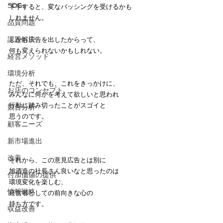
SDGs
下手すると、変なバッシングを受けるかも
しれません。
品質問題
課題解決
しかも広告を出したからって、
何も変えられないかもしれない。
経営メソッド
環境分析
ただ、それでも、これをきっかけに、
お店のコンセプト
みんなに何かを考えて欲しいと思われ
行動に踏み切ったことがスゴイと
競合分析
思うのです。
顧客ニーズ
新市場進出
改善
それから、この意見広告とは別に
旭酒造の社長さん良いなと思ったのは
付加価値の提供
環境変化を楽しむ、
情報戦略
経営者としての前向きな心の
持ち方です。
収益改善