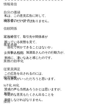
情報発信
自分の価値
私は、この意見広告に対して、
経営者のパートナー
何か言いたい訳ではありません。
信頼関係
家族経営
こうやって、取引先や関係者が
困っている状態を見て、
事業承継
「自社で何かできることはないか」
と行動された、旭酒造さんのその行動力が、
システム活用
単純に、凄いなあと感じたのです。
業務の効率化
従業員満足
この広告を出されるのには、
経営戦略
相当勇気がいっただろうと思います。
IoT化 AI化
賛成の声も当然あろうかとは思いますが、
雇用
否定的な意見もたくさん出ることを
覚悟しなければなりません。
採用