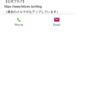
【公式ブログ】
https://www.felizes.biz/blog
（過去のメルマガもアップしています）
***************************************
Phone
Email
心動かす企業経営
【発行元】フェリーゼス経営支援事務所
【発行責任者】金本　淳
経済産業大臣登録　中小企業診断士
豊田市働き方改革アドバイザー・講師
国際ファッション専門職大学非常勤講師
【住所】
〒480-1161愛知県長久手市荒田1-1-718
【お問い合わせ】 info@feli-zes.biz
=========================
ピンチはチャンス
獺祭
旭酒造
旭酒造の意見広告
経営者のリーダーシップ
コロナ禍のチャンス
自社の課題を見直す
事業の弱みを見つける
コロナだからできること
経営者