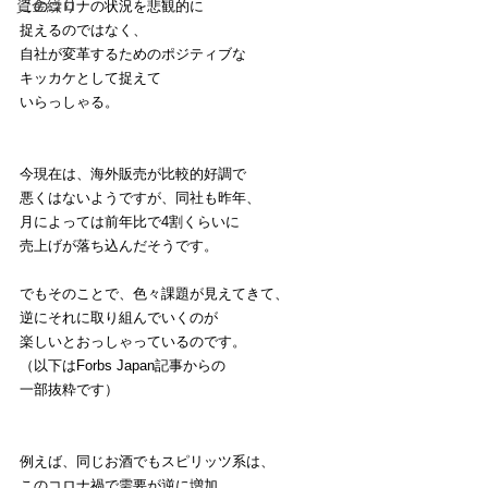
資金繰り
このコロナの状況を悲観的に
捉えるのではなく、
自社が変革するためのポジティブな
キッカケとして捉えて
いらっしゃる。
今現在は、海外販売が比較的好調で
悪くはないようですが、同社も昨年、
月によっては前年比で4割くらいに
売上げが落ち込んだそうです。
でもそのことで、色々課題が見えてきて、
逆にそれに取り組んでいくのが
楽しいとおっしゃっているのです。
（以下はForbs Japan記事からの
一部抜粋です）
例えば、同じお酒でもスピリッツ系は、
このコロナ禍で需要が逆に増加