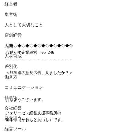
経営者
集客術
人として大切なこと
店舗経営
人間
◇◆◇◆◇◆◇◆◇◆◇◆◇◆◇◆◇
心動かす企業経営　vol.246
人材育成
＝＝＝＝＝＝＝＝＝＝＝＝＝＝＝＝＝
差別化
＜旭酒造の意見広告、見ましたか？＞
働き方
コミュニケーション
仕事術
おはようございます。
会社経営
フェリーゼス経営支援事務所の
経営理念
金本淳（かねもとあつし）です。　
経営ツール