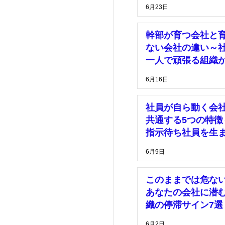
理由～
6月23日
幹部が育つ会社と
ない会社の違い～
一人で頑張る組織
脱却するために～
6月16日
社員が自ら動く会
共通する5つの特徴
指示待ち社員を生
い組織づくりとは
6月9日
このままでは危な
あなたの会社に潜
織の停滞サイン7選
6月2日