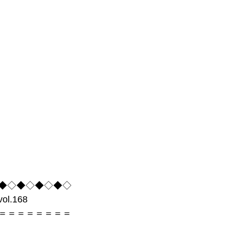
事術
会社経営
経営理念
経営ツール
心
間心理
無意識
販促
場づくり
成功
志
◆◇◆◇◆◇◆◇
.168
＝＝＝＝＝＝＝＝