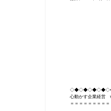
コミュニケーション
仕
組織づくり
経営
人
人材活用
企業の責任
◇◆◇◆◇◆◇◆◇
心動かす企業経営　vol
＝＝＝＝＝＝＝＝＝