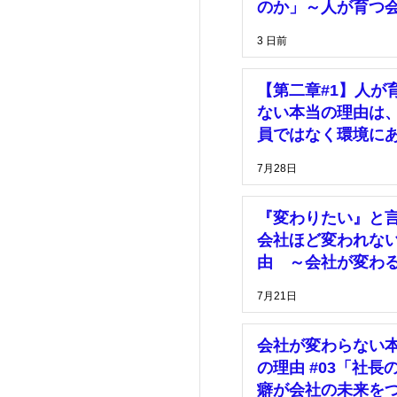
理
価格
のか」～人が育つ
は、「安心して挑
3 日前
きる環境」がある
マーケティング
【第二章#1】人が
ない本当の理由は
員ではなく環境に
7月28日
『変わりたい』と
会社ほど変われな
由 ～会社が変わ
は、社長の決断が
7月21日
った時～
会社が変わらない
の理由 #03「社長
癖が会社の未来を