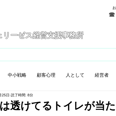
お
☎ 
ェリーゼス経営支援事務所
フェリーゼスとは
サービス
お問合せ
中小戦略
顧客心理
人として
経営者
月25日
読了時間: 8分
舗経営
人間
人材育成
差別化
働き方
は透けてるトイレが当た