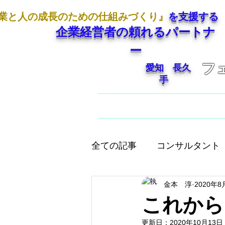
業と人の成長のための仕組みづくり』
を支援する
企業経営者の頼れるパートナ
ー
フ
愛知 長久
手
ホーム
ご挨拶
全ての記事
コンサルタント
金本 淳
2020年8
人として大切なこと
店
これから
更新日：
2020年10月13日