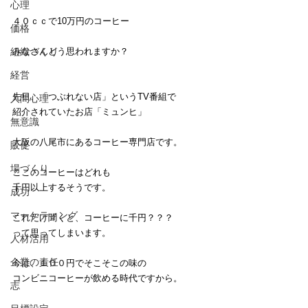
心理
４０ｃｃで10万円のコーヒー
価格
組織づくり
みなさんどう思われますか？
経営
先日、「つぶれない店」というTV番組で
人間心理
紹介されていたお店「ミュンヒ」
無意識
大阪の八尾市にあるコーヒー専門店です。
販促
場づくり
ここのコーヒーはどれも
千円以上するそうです。
成功
マーケティング
これだけ聞くと、コーヒーに千円？？？
って思ってしまいます。
人材活用
企業の責任
今は、１００円でそこそこの味の
コンビニコーヒーが飲める時代ですから。
志