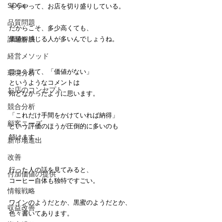
SDGs
そうやって、お店を切り盛りしている。
品質問題
だからこそ、多少高くても、
課題解決
価値を感じる人が多いんでしょうね。
経営メソッド
口コミ見て、「価値がない」
環境分析
というようなコメントは
お店のコンセプト
殆どなかったように思います。
競合分析
「これだけ手間をかけていれば納得」
顧客ニーズ
という評価のほうが圧倒的に多いのも
頷けます。
新市場進出
改善
行った人の話を見てみると、
付加価値の提供
コーヒー自体も独特ですごい。
情報戦略
ワインのようだとか、黒蜜のようだとか、
収益改善
色々書いてあります。