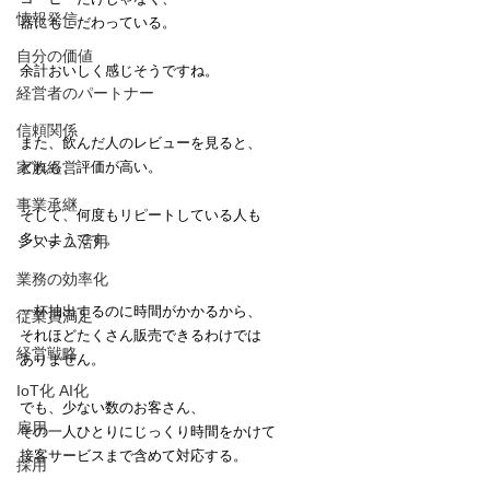
情報発信
器にもこだわっている。
自分の価値
余計おいしく感じそうですね。
経営者のパートナー
信頼関係
また、飲んだ人のレビューを見ると、
家族経営
どれも、評価が高い。
事業承継
そして、何度もリピートしている人も
多いようです。
システム活用
業務の効率化
一杯抽出するのに時間がかかるから、
従業員満足
それほどたくさん販売できるわけでは
経営戦略
ありません。
IoT化 AI化
でも、少ない数のお客さん、
雇用
その一人ひとりにじっくり時間をかけて
接客サービスまで含めて対応する。
採用