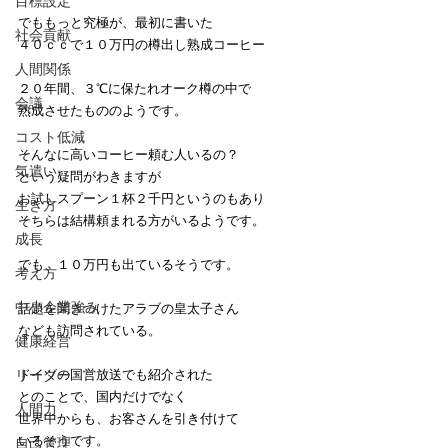
目標設定
でももっと究極が、最初に書いた
社会貢献
４０ｃｃで１０万円の樽出し熟成コーヒー
人間関係
２０年間、３℃に保たれオーク樽の中で
会議
熟成させたもののようです。
コスト低減
そんなに高いコーヒー頼む人いるの？
気遣い
という疑問がわきますが
お試しスプーン１杯２千円というのもあり
生き方
そちらは結構頼まれる方がいるようです。
成長
でも、１０万円も出ているそうです。
考え方
中小企業強み
話題を聞きつけたアラブの皇太子さん
なども訪問されている。
健康経営
リーダー
ドイツの国営放送でも紹介された
とのことで、国内だけでなく
人間力
世界中からも、お客さんを引き付けて
いるそうです。
自己管理