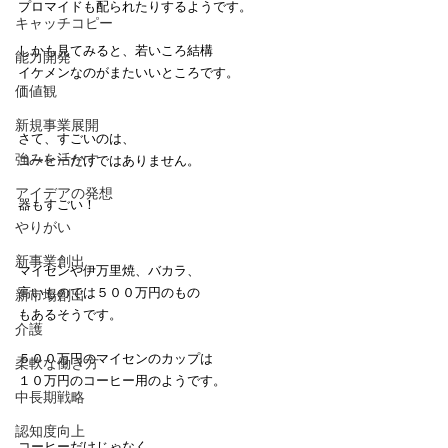
プロマイドも配られたりするようです。
キャッチコピー
しかも見てみると、若いころ結構
能力開発
イケメンなのがまたいいところです。
価値観
新規事業展開
さて、すごいのは、
強みを活かす
コーヒーだけではありません。
アイデアの発想
器もすごい！
やりがい
新事業創出
マイセンや伊万里焼、バカラ、
高いものでは５００万円のもの
新市場創出
もあるそうです。
介護
５００万円のマイセンのカップは
柔軟な働き方
１０万円のコーヒー用のようです。
中長期戦略
認知度向上
コーヒーだけじゃなく、