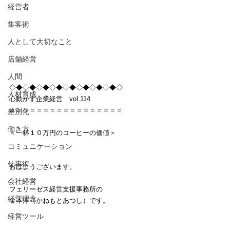
経営者
集客術
人として大切なこと
店舗経営
人間
◇◆◇◆◇◆◇◆◇◆◇◆◇◆◇◆◇
人材育成
心動かす企業経営　vol.114
＝＝＝＝＝＝＝＝＝＝＝＝＝＝＝＝＝
差別化
働き方
＜一杯１０万円のコーヒーの価値＞
コミュニケーション
仕事術
おはようございます。
会社経営
フェリーゼス経営支援事務所の
経営理念
金本淳（かねもとあつし）です。
経営ツール