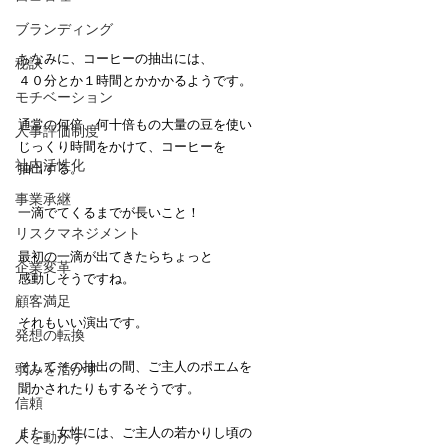
ブランディング
ちなみに、コーヒーの抽出には、
秘訣
４０分とか１時間とかかかるようです。
モチベーション
通常の何倍、何十倍もの大量の豆を使い
人事評価制度
じっくり時間をかけて、コーヒーを
社内活性化
抽出する。
事業承継
一滴でてくるまでが長いこと！
リスクマネジメント
最初の一滴が出てきたらちょっと
企業変革
感動しそうですね。
顧客満足
それもいい演出です。
発想の転換
そしてその抽出の間、ご主人のポエムを
弱みを活かす
聞かされたりもするそうです。
信頼
また、女性には、ご主人の若かりし頃の
人を動かす