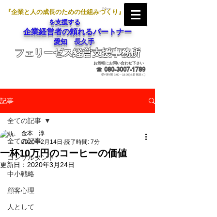
『企業と人の成長のための仕組みづくり』
を支援する
企業経営者の頼れるパートナー
愛知 長久手
フェリーゼス経営支援事務所
メールでのお問合せ
お気軽にお問い合わせ下さい
☎
080-3007-1789
受付時間 9:00～18:00(土日祝除く)
記事
全ての記事
金本 淳
全ての記事
2020年2月14日
読了時間: 7分
一杯10万円のコーヒーの価値
コンサルタント
更新日：
2020年3月24日
中小戦略
顧客心理
人として