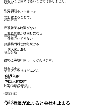
忙しいこと自体は悪いことではありません。
SDGs
品質問題
しかし、中小企業では、
忙しすぎることで、
課題解決
経営メソッド
・改善する時間がない
・社員育成が後回しになる
環境分析
・仕組み化できない
お店のコンセプト
・社長判断が増え続ける
・属人化が進む
競合分析
という状態に陥ることがあります。
顧客ニーズ
新市場進出
すると、会社はどんどん
“社長依存”
改善
“特定人材依存”
付加価値の提供
になっていきます。
情報戦略
収益改善
３．社長が止まると会社も止まる