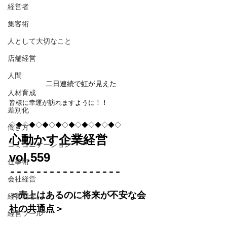
経営者
集客術
人として大切なこと
店舗経営
人間
二日連続で虹が見えた
人材育成
皆様に幸運が訪れますように！！
差別化
◇◆◇◆◇◆◇◆◇◆◇◆◇◆◇◆◇
働き方
心動かす企業経営　
コミュニケーション
vol.559
仕事術
＝＝＝＝＝＝＝＝＝＝＝＝＝＝＝＝＝
会社経営
＜売上はあるのに将来が不安な会
経営理念
社の共通点＞
経営ツール