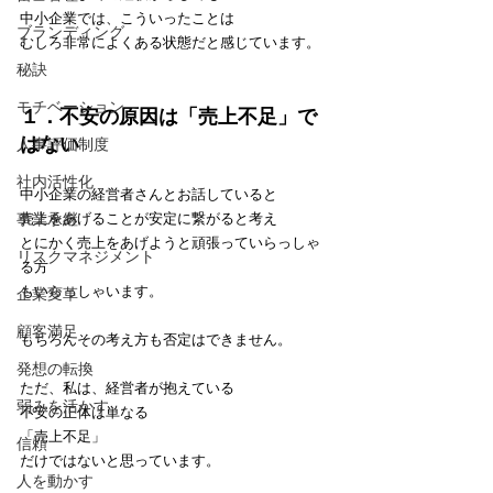
中小企業では、こういったことは
ブランディング
むしろ非常によくある状態だと感じています。
秘訣
モチベーション
１．不安の原因は「売上不足」で
はない
人事評価制度
社内活性化
中小企業の経営者さんとお話していると
事業承継
売上をあげることが安定に繋がると考え
とにかく売上をあげようと頑張っていらっしゃ
リスクマネジメント
る方
もいらっしゃいます。
企業変革
顧客満足
もちろんその考え方も否定はできません。
発想の転換
ただ、私は、経営者が抱えている
弱みを活かす
不安の正体は単なる
「売上不足」
信頼
だけではないと思っています。
人を動かす