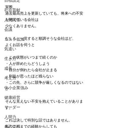
目標設定
実際、
社会貢献
過去最高売上を更新していても、将来への不安
人間関係
を抱えている会社は
少なくありません。
会議
むしろ、一見すると順調そうな会社ほど、
コスト低減
よくお話を伺うと
気遣い
・この状態がいつまで続くのか
生き方
・人が辞めたらどうしよう
成長
・自分が倒れたら会社が止まる
・利益が思ったほど残らない
考え方
・この先、さらに競争が厳しくなるのではない
中小企業強み
か
健康経営
そんな見えない不安を抱えていることがありま
リーダー
す。
人間力
これは決して特別な話ではありません。
自己管理
私のこれまでの経験からしても