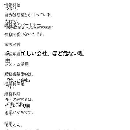
情報発信
つまり、
自分の価値
「今はなんとか回っている」
だけで、
経営者のパートナー
“未来に耐えられる経営構造”
になっていないのです。
信頼関係
家族経営
２．「忙しい会社」ほど危ない理
事業承継
由
システム活用
業務の効率化
特に危険なのは、
「忙しい会社」
従業員満足
です。
経営戦略
多くの経営者は、
IoT化 AI化
忙しい ＝ 順調
と思いがちです。
雇用
採用
もちろん、