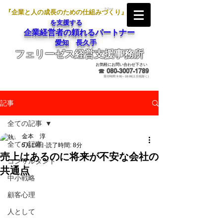
『企業と人の成長のための仕組みづくり』
を支援する
企業経営者の頼れるパートナー
愛知 長久手
フェリーゼス経営支援事務所
メールでのお問合せ
お気軽にお問い合わせ下さい
☎
080-3007-1789
受付時間 9:00～18:00(土日祝除く)
記事
全ての記事
金本 淳
全ての記事
5月19日
読了時間: 8分
売上はあるのに将来が不安な会社の
コンサルタント
共通点
中小戦略
顧客心理
人として