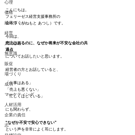
心理
こんにちは。
価格
フェリーゼス経営支援事務所の
組織づくり
金本淳（かねもと あつし）です。
経営
今回は、
人間心理
売上はあるのに、なぜか将来が不安な会社の共
通点
無意識
についてお話したいと思います。
販促
経営者の方とお話していると、
場づくり
「仕事はある」
成功
「売上も悪くない」
マーケティング
「忙しくはしている」
人材活用
にも関わらず、
企業の責任
“なぜか不安で安心できない”
志
という声を非常によく耳にします。