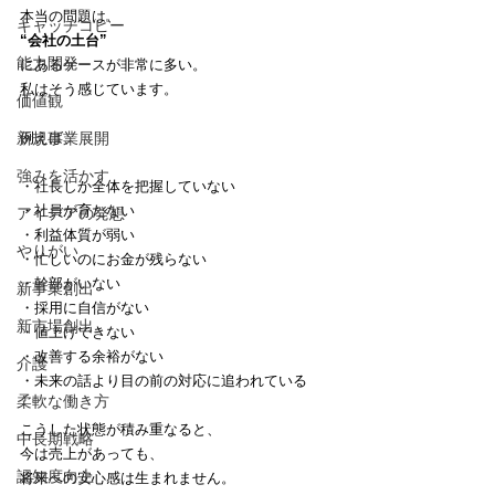
本当の問題は、
キャッチコピー
“会社の土台”
能力開発
にあるケースが非常に多い。
私はそう感じています。
価値観
新規事業展開
例えば、
強みを活かす
・社長しか全体を把握していない
・社員が育たない
アイデアの発想
・利益体質が弱い
やりがい
・忙しいのにお金が残らない
・幹部がいない
新事業創出
・採用に自信がない
新市場創出
・値上げできない
・改善する余裕がない
介護
・未来の話より目の前の対応に追われている
柔軟な働き方
こうした状態が積み重なると、
中長期戦略
今は売上があっても、
認知度向上
将来への安心感は生まれません。