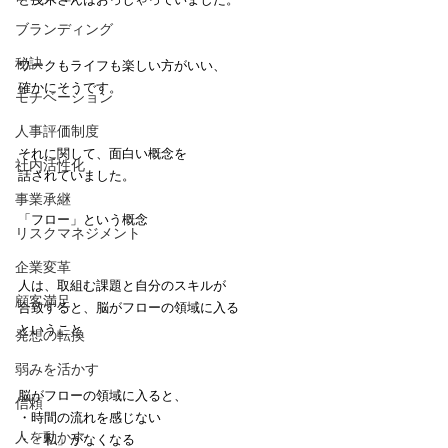
ブランディング
秘訣
ワークもライフも楽しい方がいい、
確かにそうです。
モチベーション
人事評価制度
それに関して、面白い概念を
社内活性化
話されていました。
事業承継
「フロー」という概念
リスクマネジメント
企業変革
人は、取組む課題と自分のスキルが
顧客満足
合致すると、脳がフローの領域に入る
ということ
発想の転換
弱みを活かす
脳がフローの領域に入ると、
信頼
・時間の流れを感じない
人を動かす
・「私」がなくなる