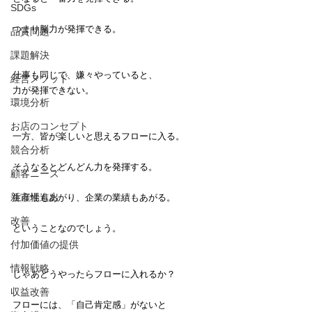
SDGs
つまり脳力が発揮できる。
品質問題
課題解決
仕事も同じで、嫌々やっていると、
経営メソッド
力が発揮できない。
環境分析
お店のコンセプト
一方、皆が楽しいと思えるフローに入る。
競合分析
そうなるとどんどん力を発揮する。
顧客ニーズ
新市場進出
生産性もあがり、企業の業績もあがる。
改善
ということなのでしょう。
付加価値の提供
情報戦略
じゃあどうやったらフローに入れるか？
収益改善
フローには、「自己肯定感」がないと