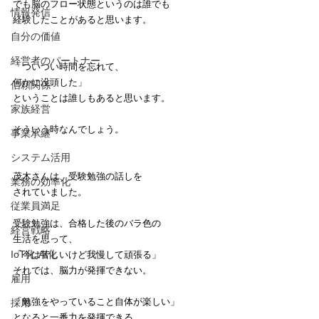
でも脳のフロー状態というのは誰でも
情報発信
経験したことがあると思います。
自分の価値
経営者のパートナー
「ついつい時間を忘れて、
何かに没頭した」
信頼関係
ということは誰しもあると思います。
家族経営
そういう時なんでしょう。
事業承継
システム活用
茂木さんは、受験勉強の話しを
業務の効率化
されていました。
従業員満足
受験勉強は、合格した後のバラ色の
経営戦略
生活を思って、
IoT化 AI化
「今は苦しいけど我慢して頑張る」
それでは、脳力が発揮できない。
雇用
「勉強をやっていること自体が楽しい」
採用
となると一番力を発揮できる。