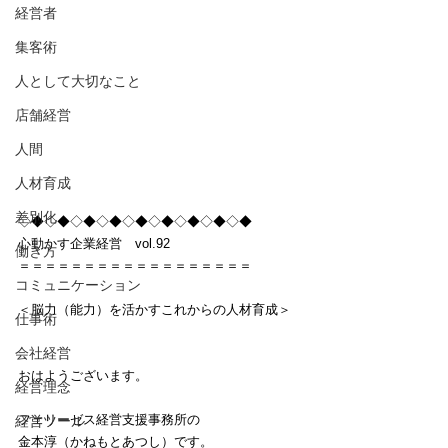
経営者
集客術
人として大切なこと
店舗経営
人間
人材育成
差別化
◇◆◇◆◇◆◇◆◇◆◇◆◇◆◇◆◇◆
心動かす企業経営　vol.92
働き方
＝＝＝＝＝＝＝＝＝＝＝＝＝＝＝＝＝＝
コミュニケーション
＜脳力（能力）を活かすこれからの人材育成＞
仕事術
会社経営
おはようございます。
経営理念
フェリーゼス経営支援事務所の
経営ツール
金本淳（かねもとあつし）です。