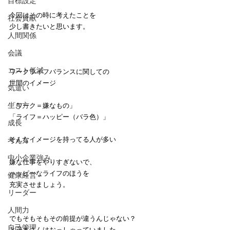
目標設定
今回はその時に考えたことを
社会貢献
少し書きたいと思います。
人間関係
会議
コスト低減
ワークライフバランスに関しての
世間のイメージ
気遣い
生き方
「ワーク＝嫌なもの」
「ライフ＝ハッピー（バラ色）」
成長
そんなイメージを持ってる人が多い
考え方
中小企業強み
嫌な仕事をやりすぎないで、
ハッピーなライフのほうを
健康経営
充実させましょう。
リーダー
人間力
でもそもそもその前提が違うんじゃない？
自己管理
と茂木さんはおっしゃっていました。