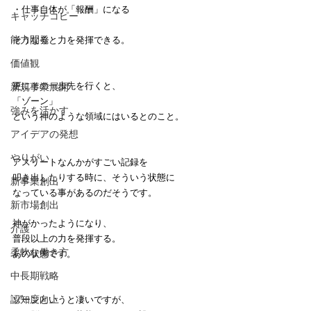
・仕事自体が「報酬」になる
キャッチコピー
能力開発
そうなると力を発揮できる。
価値観
更にその一歩先を行くと、
新規事業展開
「ゾーン」
強みを活かす
という神のような領域にはいるとのこと。
アイデアの発想
やりがい
アスリートなんかがすごい記録を
叩き出したりする時に、そういう状態に
新事業創出
なっている事があるのだそうです。
新市場創出
神がかったようになり、
介護
普段以上の力を発揮する。
柔軟な働き方
あの状態です。
中長期戦略
認知度向上
ゾーンというと凄いですが、