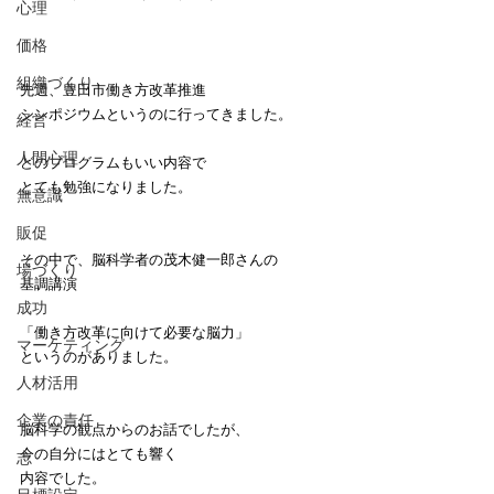
心理
価格
組織づくり
先週、豊田市働き方改革推進
シンポジウムというのに行ってきました。
経営
人間心理
どのプログラムもいい内容で
とても勉強になりました。
無意識
販促
その中で、脳科学者の茂木健一郎さんの
場づくり
基調講演
成功
「働き方改革に向けて必要な脳力」
マーケティング
というのがありました。
人材活用
企業の責任
脳科学の観点からのお話でしたが、
今の自分にはとても響く
志
内容でした。