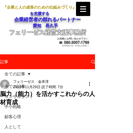
『企業と人の成長のための仕組みづくり』
を支援する
企業経営者の頼れるパートナー
愛知 長久手
フェリーゼス経営支援事務所
メールでのお問合せ
お気軽にお問い合わせ下さい
☎
080-3007-1789
受付時間 9:00～18:00(土日祝除く)
記事
全ての記事
フェリーゼス 金本淳
全ての記事
2019年11月29日
読了時間: 7分
脳力（能力）を活かすこれからの人
コンサルタント
材育成
中小戦略
顧客心理
人として