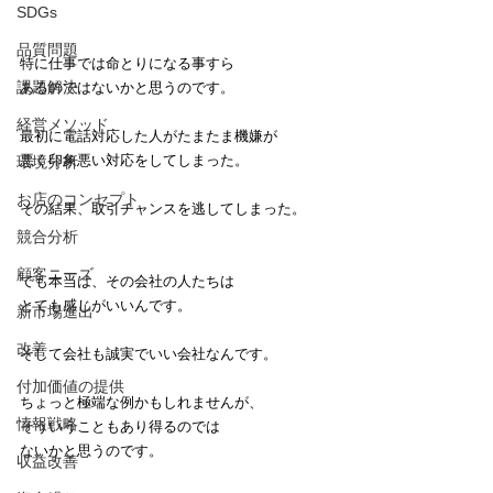
SDGs
品質問題
特に仕事では命とりになる事すら
課題解決
あるのではないかと思うのです。
経営メソッド
最初に電話対応した人がたまたま機嫌が
悪く印象悪い対応をしてしまった。
環境分析
お店のコンセプト
その結果、取引チャンスを逃してしまった。
競合分析
顧客ニーズ
でも本当は、その会社の人たちは
とても感じがいいんです。
新市場進出
改善
そして会社も誠実でいい会社なんです。
付加価値の提供
ちょっと極端な例かもしれませんが、
情報戦略
そういうこともあり得るのでは
ないかと思うのです。
収益改善