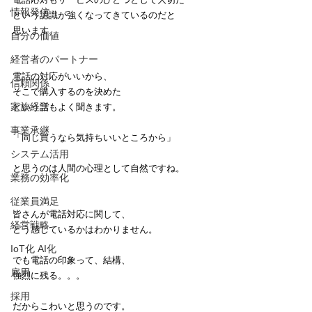
情報発信
という認識が強くなってきているのだと
思います。
自分の価値
経営者のパートナー
電話の対応がいいから、
信頼関係
そこで購入するのを決めた
家族経営
という話もよく聞きます。
事業承継
「同じ買うなら気持ちいいところから」
システム活用
と思うのは人間の心理として自然ですね。
業務の効率化
従業員満足
皆さんが電話対応に関して、
経営戦略
どう感じているかはわかりません。
IoT化 AI化
でも電話の印象って、結構、
雇用
強烈に残る。。。
採用
だからこわいと思うのです。