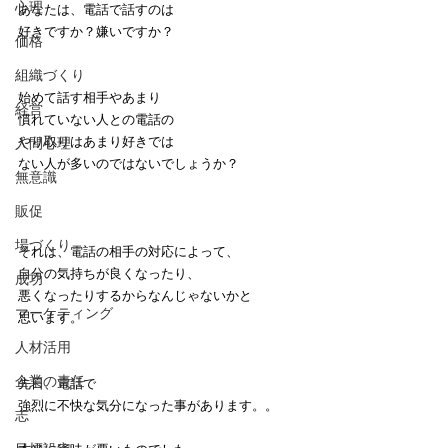
心理
あなたは、電話で話すのは
好きですか？嫌いですか？
価格
組織づくり
始めて話す相手やあまり
経営
慣れていない人との電話の
やり取りはあまり好きでは
人間心理
ない人が多いのではないでしょうか？
無意識
販促
場づくり
それは、電話の相手の対応によって、
自分の気持ちが良くなったり、
成功
悪くなったりするからなんじゃないかと
マーケティング
思います。
人材活用
企業の責任
先日、電話で
強烈に不快な気分になった事があります。。
志