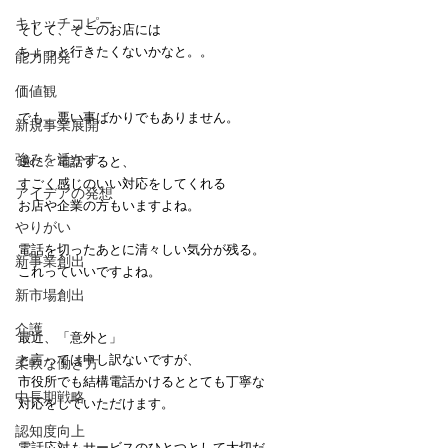
キャッチコピー
そして、そこのお店には
ちょっと行きたくないかなと。。
能力開発
価値観
でも、悪い事ばかりでもありません。
新規事業展開
強みを活かす
逆に、電話すると、
すごく感じのいい対応をしてくれる
アイデアの発想
お店や企業の方もいますよね。
やりがい
電話を切ったあとに清々しい気分が残る。
新事業創出
これっていいですよね。
新市場創出
介護
最近、「意外と」
と言っては申し訳ないですが、
柔軟な働き方
市役所でも結構電話かけるととても丁寧な
中長期戦略
対応をしていただけます。
認知度向上
電話応対もサービスのひとつとして大切だ