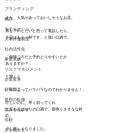
ブランディング
また、人気があっておいしそうなお店。
秘訣
モチベーション
席を予約したいと思って電話したら、
今日はもう一杯です。と強い口調で。
人事評価制度
社内活性化
「何時ごろだと予約とりやすいとか
事業承継
ありますか？」
リスクマネジメント
と聞くと
企業変革
顧客満足
「日によってバラバラなのでわかりません！」
発想の転換
忙しいのに、早く切ってくれ
と言わんばかりの口調で、面倒くさそうな対
弱みを活かす
応。
信頼
少し悲しくなりました。
人を動かす