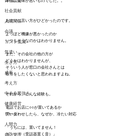
目標設定
本当に後味が悪いものでした。。
社会貢献
あまりに言い方がひどかったのです。
人間関係
会議
よっぽど機嫌が悪かったのか
いつもそうなのかはわかりません。
コスト低減
気遣い
また、その会社の他の方が
どうかはわかりませんが、
生き方
そういう人が窓口の会社さんとは
成長
取引をしたくないと思われますよね。
考え方
中小企業強み
それから、こんな経験も。
健康経営
電話でお店に○○が置いてあるか
リーダー
問い合わせしたら、なぜか、冷たい対応
人間力
「うちには、置いてません！
ガンッ！（受話器置く音）」
自己管理