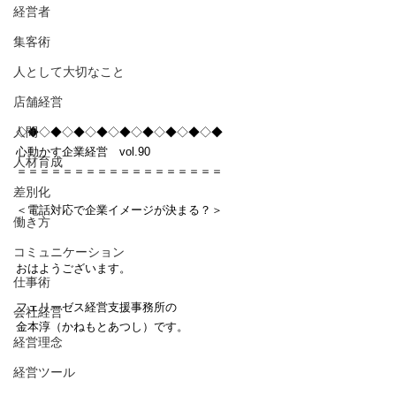
経営者
集客術
人として大切なこと
店舗経営
人間
◇◆◇◆◇◆◇◆◇◆◇◆◇◆◇◆◇◆
心動かす企業経営　vol.90
人材育成
＝＝＝＝＝＝＝＝＝＝＝＝＝＝＝＝＝＝
差別化
＜電話対応で企業イメージが決まる？＞
働き方
コミュニケーション
おはようございます。
仕事術
フェリーゼス経営支援事務所の
会社経営
金本淳（かねもとあつし）です。
経営理念
経営ツール