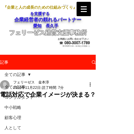
『企業と人の成長のための仕組みづくり』
を支援する
企業経営者の頼れるパートナー
愛知 長久手
フェリーゼス経営支援事務所
メールでのお問合せ
お気軽にお問い合わせ下さい
☎
080-3007-1789
受付時間 9:00～18:00(土日祝除く)
記事
全ての記事
フェリーゼス 金本淳
全ての記事
2019年11月22日
読了時間: 7分
電話対応で企業イメージが決まる？
コンサルタント
中小戦略
顧客心理
人として