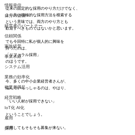
情報発信
従来の固定的な採用のやり方だけでなく、
より良い積極的な採用方法を模索する
自分の価値
という意味では、両方のやり方とも
経営者のパートナー
歓迎すべきものではないかと思います。
信頼関係
でも今回特に私が個人的に興味を
家族経営
持ったのは、
「リファラル採用」
事業承継
のほうです。
システム活用
業務の効率化
今、多くの中小企業経営者さんが、
従業員満足
悩んでいらっしゃるのは、やはり、
経営戦略
「いい人材が採用できない」
IoT化 AI化
ということでしょう。
雇用
採用してもそもそも募集が来ない。
採用