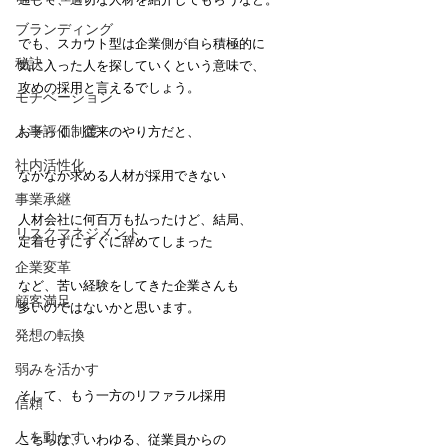
ブランディング
でも、スカウト型は企業側が自ら積極的に
秘訣
気に入った人を探していくという意味で、
攻めの採用と言えるでしょう。
モチベーション
人事評価制度
おそらく、従来のやり方だと、
社内活性化
なかなか求める人材が採用できない
事業承継
人材会社に何百万も払ったけど、結局、
リスクマネジメント
定着せずにすぐに辞めてしまった
企業変革
など、苦い経験をしてきた企業さんも
顧客満足
多いのではないかと思います。
発想の転換
弱みを活かす
そして、もう一方のリファラル採用
信頼
人を動かす
こちらは、いわゆる、従業員からの