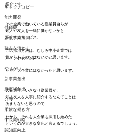
紹介です。
キャッチコピー
能力開発
その企業で働いている従業員自らが、
価値観
知人や友人を一緒に働かないかと
紹介するサービス。
新規事業展開
強みを活かす
この採用方法は、むしろ中小企業では
昔からあるのではないかと思います。
アイデアの発想
やりがい
ただ、大企業にはなかったと思います。
新事業創出
新市場創出
大企業で、いきなり従業員が、
知人友人を人事に紹介するなんてことは
介護
あまりないと思うので
柔軟な働き方
だから、それを大企業も採用し始めた
中長期戦略
というのが大きな変化と言えるでしょう。
認知度向上