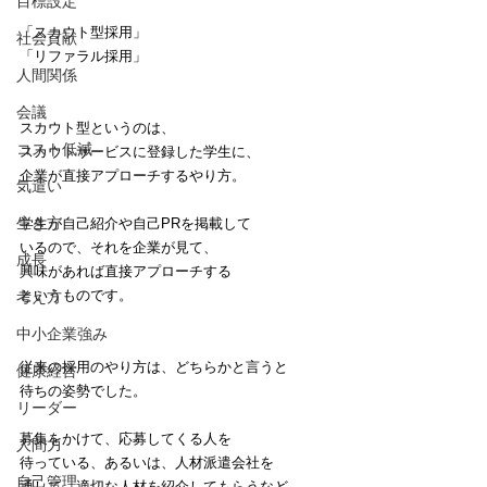
目標設定
「スカウト型採用」
社会貢献
「リファラル採用」
人間関係
会議
スカウト型というのは、
コスト低減
スカウトサービスに登録した学生に、
企業が直接アプローチするやり方。
気遣い
生き方
学生が自己紹介や自己PRを掲載して
いるので、それを企業が見て、
成長
興味があれば直接アプローチする
というものです。
考え方
中小企業強み
従来の採用のやり方は、どちらかと言うと
健康経営
待ちの姿勢でした。
リーダー
募集をかけて、応募してくる人を
人間力
待っている、あるいは、人材派遣会社を
自己管理
通して、適切な人材を紹介してもらうなど。