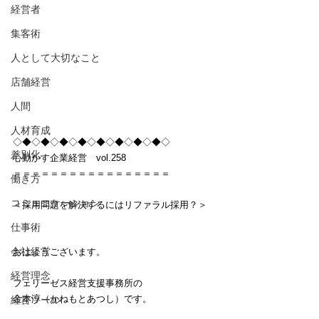
経営者
集客術
人として大切なこと
店舗経営
人間
人材育成
◇◆◇◆◇◆◇◆◇◆◇◆◇◆◇◆◇
差別化
心動かす企業経営　vol.258
＝＝＝＝＝＝＝＝＝＝＝＝＝＝＝＝＝
働き方
コミュニケーション
＜採用問題を解決するにはリファラル採用？＞
仕事術
会社経営
おはようございます。
経営理念
フェリーゼス経営支援事務所の
金本淳（かねもとあつし）です。　
経営ツール