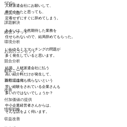
SDGs
人材派遣会社にお願いして、
来てくれたと思っても、
品質問題
定着せずにすぐに辞めてしまう。
課題解決
あるいは、全然期待した業務を
経営メソッド
任せられないので、結局辞めてもらった。
環境分析
いわゆるミスマッチングの問題が
お店のコンセプト
多く発生していると思います。
競合分析
結局、人材派遣会社に払う
顧客ニーズ
高い紹介料だけが発生して、
新市場進出
自社には何も残らないという
苦い経験をされている企業さんも
改善
多いのではないでしょうか？
付加価値の提供
中小企業経営者さんからは、
情報戦略
そんな話をよく伺います。
収益改善