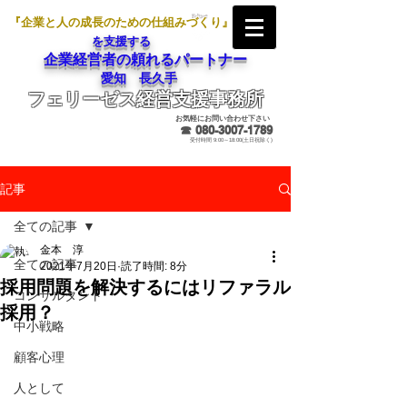
『企業と人の成長のための仕組みづくり』
を支援する
企業経営者の頼れるパートナー
愛知 長久手
フェリーゼス経営支援事務所
メールでのお問合せ
お気軽にお問い合わせ下さい
☎
080-3007-1789
受付時間 9:00～18:00(土日祝除く)
記事
全ての記事
金本 淳
全ての記事
2021年7月20日
読了時間: 8分
採用問題を解決するにはリファラル
コンサルタント
採用？
中小戦略
顧客心理
人として