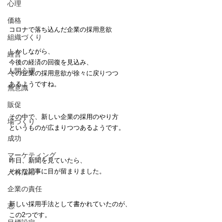
心理
価格
コロナで落ち込んだ企業の採用意欲
組織づくり
しかしながら、
経営
今後の経済の回復を見込み、
人間心理
その企業の採用意欲が徐々に戻りつつ
あるようですね。
無意識
販促
その中で、新しい企業の採用のやり方
場づくり
というものが広まりつつあるようです。
成功
マーケティング
昨日、新聞を見ていたら、
そんな記事に目が留まりました。
人材活用
企業の責任
新しい採用手法として書かれていたのが、
志
この2つです。