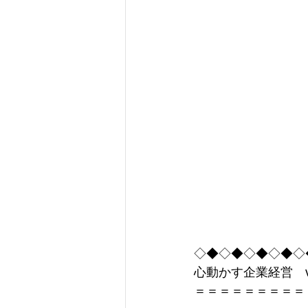
コミュニケーション
仕
組織づくり
経営
人
人材活用
企業の責任
◇◆◇◆◇◆◇◆◇
心動かす企業経営　vo
＝＝＝＝＝＝＝＝＝