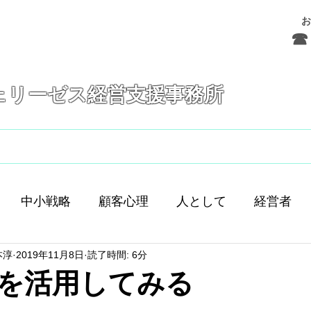
お
☎ 
ェリーゼス経営支援事務所
フェリーゼスとは
サービス
お問合せ
中小戦略
顧客心理
人として
経営者
本淳
2019年11月8日
読了時間: 6分
舗経営
人間
人材育成
差別化
働き方
を活用してみる