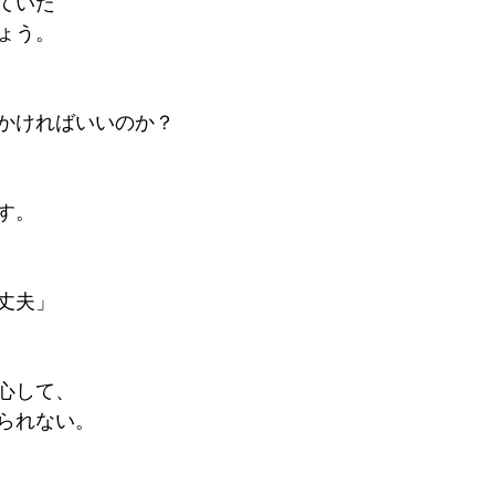
ていた
ょう。
かければいいのか？
す。
丈夫」
心して、
られない。