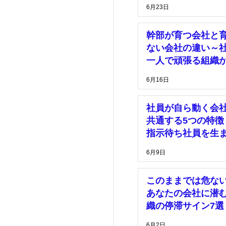
理由～
6月23日
幹部が育つ会社と
ない会社の違い～
一人で頑張る組織
脱却するために～
6月16日
社員が自ら動く会
共通する5つの特徴
指示待ち社員を生
い組織づくりとは
6月9日
このままでは危な
あなたの会社に潜
織の停滞サイン7選
6月2日