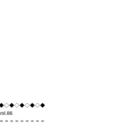
事術
会社経営
経営理念
経営ツール
心
間心理
無意識
販促
場づくり
成功
志
◆◇◆◇◆◇◆◇◆
l.86
＝＝＝＝＝＝＝＝＝