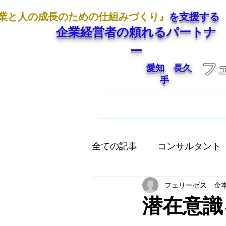
業と人の成長のための仕組みづくり』
を支援する
企業経営者の頼れるパートナ
ー
フ
愛知 長久
手
ホーム
ご挨拶
全ての記事
コンサルタント
フェリーゼス 金
人として大切なこと
店
潜在意識