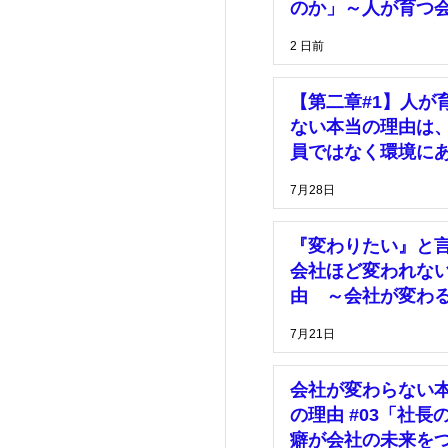
理
価格
のか」～人が育つ
は、「安心して挑
2 日前
きる環境」がある
マーケティング
【第二章#1】人が
ない本当の理由は
員ではなく環境に
7月28日
『変わりたい』と
会社ほど変われな
由 ～会社が変わ
は、社長の決断が
7月21日
った時～
会社が変わらない
の理由 #03「社長
癖が会社の未来を