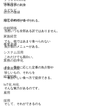
情報発信
かわはぎの刺身
などなど
自分の価値
経営者のパートナー
珍しい料理が食べられる。
信頼関係
当然いつも全部ある訳ではありません。
家族経営
でも、他ではあまり食べられない
事業承継
魚介類のメニューがある。
システム活用
これだけでも面白い。
業務の効率化
また、季節に応じた定番の魚介類や
従業員満足
珍しいもの、それらを
経営戦略
一番おいしい食べ方で提供できる。
IoT化 AI化
そんな魅力があるのです。
雇用
採用
そして、それができるのも