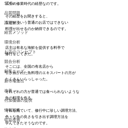
SDGs
店主の修業時代の経歴なのです。
品質問題
その経歴をお聞きすると、
課題解決
なぜそういう普通のお店ではできない
料理が出せるのか納得できるのです。
経営メソッド
環境分析
店主は有名な海鮮を提供する料亭で
お店のコンセプト
修行をしてきた。
競合分析
そこには、全国の有名店から
顧客ニーズ
引き抜かれた魚料理のエキスパートの方が
たくさんいらっしゃった。
新市場進出
改善
それぞれの方が普通では食べられないような
魚の料理を作る。
付加価値の提供
情報戦略
それを見ていて、修行中に珍しい調理方法、
色々な魚の良さを引き出す調理方法を
収益改善
学んできたそうなのです。