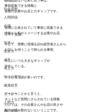
目標設定
もったいないなあと思う事は、
事前収集できる情報と
社会貢献
実際の企業やお店とのギャップです。
人間関係
会議
世間に公表されていて事前に収集できる
情報から私がイメージする企業やお店、
コスト低減
気遣い
そして、実際に現場を訪れ経営者さんから
お話しを伺うことで得られる事実、
生き方
成長
そこにいつも大きなギャップが
存在している。
考え方
中小企業強み
そういうことが多いのです。
健康経営
リーダー
どういうことかと言うと、
ネットなど世間にさらされている情報
人間力
だけでは、その企業さんやお店の良さや
魅力が読み取れないということです。
自己管理