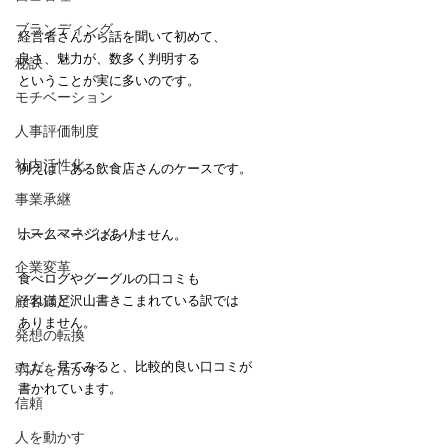
ブランディング
経営者さんから話を聞いて初めて、
良さ、魅力が、数多く判明する
秘訣
ということが実に多いのです。
モチベーション
人事評価制度
社内活性化
例えば、ある飲食店さんのケースです。
事業承継
リスクマネジメント
ホームページはありません。
企業変革
食べログやグーグルの口コミも
顧客満足
それほど沢山書きこまれている訳では
ありません。
発想の転換
ただ、見てみると、比較的良い口コミが
弱みを活かす
書かれています。
信頼
人を動かす