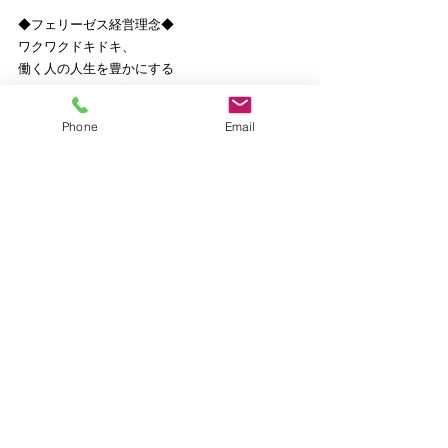
◆フェリーゼス経営理念◆
ワクワクドキドキ、
働く人の人生を豊かにする
コンサルティング
Phone
Email
◇フェリーゼスミッション◇
経営者と従業員が、
毎日会社に行くのが楽しみで仕方がない
ワクワクドキドキで一杯の
中小企業づくりを全力でサポートします！
ご興味ある方、詳細はこちら
https://www.felizes.biz/aboutus
【公式サイト】
https://www.felizes.biz/
【個人Facebook】
https://www.facebook.com/atsushi.kanemoto.9