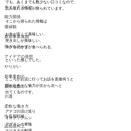
でも、あくまでも数少ない口コミなので、
キャッチコピー
読み取れる情報が限られています。
能力開発
そこから得られた情報は
価値観
お魚が安くて美味しい、
新規事業展開
突き出しが美味しい、
強みを活かす
マグロのかまが食べられる、
アイデアの発想
といった感じでした。
やりがい
新事業創出
ところがお店に行ってお話を直接伺うと
隠れた色々な魅力が次から次へと
新市場創出
出てくるのです。
介護
柔軟な働き方
アナゴの活け造り
中長期戦略
オオグソクムシ
アザラシの脊髄
認知度向上
クリオネの料理