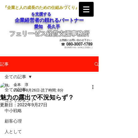
『企業と人の成長のための仕組みづくり』
を支援する
企業経営者の頼れるパートナー
愛知 長久手
フェリーゼス経営支援事務所
メールでのお問合せ
お気軽にお問い合わせ下さい
☎
080-3007-1789
受付時間 9:00～18:00(土日祝除く)
記事
全ての記事
金本 淳
全ての記事
2022年8月26日
読了時間: 8分
魅力の露出で不況知らず？
コンサルタント
更新日：
2022年9月27日
中小戦略
顧客心理
人として