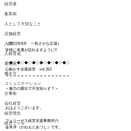
経営者
集客術
人として大切なこと
店舗経営
人間
（2022年8月　一色さかな広場）
皆様に幸運が訪れますように!!
人材育成
◇◆◇◆◇◆◇◆◇◆◇◆◇◆◇◆◇
差別化
心動かす企業経営　vol.362
働き方
＝＝＝＝＝＝＝＝＝＝＝＝＝＝＝＝＝
コミュニケーション
＜魅力の露出で不況知らず？＞
仕事術
会社経営
おはようございます。
経営理念
フェリーゼス経営支援事務所の
経営ツール
金本淳（かねもとあつし）です。　