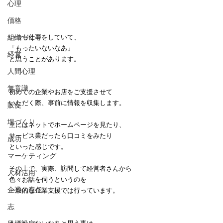
心理
価格
組織づくり
いつも仕事をしていて、
「もったいないなあ」
経営
と思うことがあります。
人間心理
無意識
初めての企業やお店をご支援させて
いただく際、事前に情報を収集します。
販促
場づくり
主にはネットでホームページを見たり、
サービス業だったら口コミをみたり
成功
といった感じです。
マーケティング
その上で、実際、訪問して経営者さんから
人材活用
色々お話を伺うというのを
企業の責任
一般的な企業支援では行っています。
志