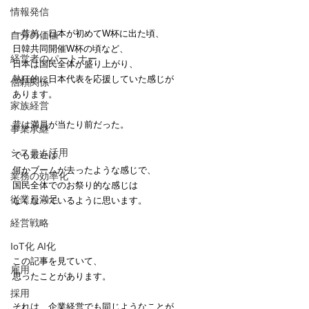
情報発信
一昔前、日本が初めてW杯に出た頃、
自分の価値
日韓共同開催W杯の頃など、
経営者のパートナー
日本は国民全体が盛り上がり、
熱狂的に日本代表を応援していた感じが
信頼関係
あります。
家族経営
昔は満員が当たり前だった。
事業承継
システム活用
でも最近は、
何かブームが去ったような感じで、
業務の効率化
国民全体でのお祭り的な感じは
従業員満足
なくなっているように思います。
経営戦略
IoT化 AI化
この記事を見ていて、
雇用
思ったことがあります。
採用
それは、企業経営でも同じようなことが