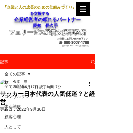
『企業と人の成長のための仕組みづくり』
を支援する
企業経営者の頼れるパートナー
愛知 長久手
フェリーゼス経営支援事務所
メールでのお問合せ
お気軽にお問い合わせ下さい
☎
080-3007-1789
受付時間 9:00～18:00(土日祝除く)
記事
全ての記事
金本 淳
全ての記事
2022年6月17日
読了時間: 7分
サッカー日本代表の人気低迷？と経
コンサルタント
営
中小戦略
更新日：
2022年9月30日
顧客心理
人として