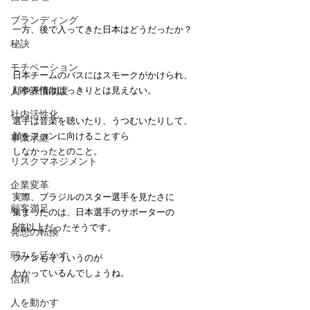
ブランディング
一方、後で入ってきた日本はどうだったか？
秘訣
モチベーション
日本チームのバスにはスモークがかけられ、
人事評価制度
顔や表情ははっきりとは見えない。
社内活性化
選手は音楽を聴いたり、うつむいたりして、
顔をファンに向けることすら
事業承継
しなかったとのこと。
リスクマネジメント
企業変革
実際、ブラジルのスター選手を見たさに
顧客満足
集まったのは、日本選手のサポーターの
5倍以上だったそうです。
発想の転換
弱みを活かす
ファンもそういうのが
わかっているんでしょうね。
信頼
人を動かす