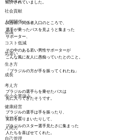
目標設定
紹介されていました。
社会貢献
人間関係
試合前、関係者入口のところで、
選手が乗ったバスを見ようと集まった
会議
サポーター、
コスト低減
その中のある若い男性サポーターが
気遣い
こんな風に友人に愚痴っていたとのこと。
生き方
「ブラジルの方が手を振ってくれたね」
成長
考え方
ブラジルの選手らを乗せたバスは
中小企業強み
先に入ってきたそうです。
健康経営
ブラジルの選手は手を振ったり、
リーダー
笑顔を振りまいたりして、
ブラジルのスター選手見たさに集まった
人間力
人たちを喜ばせてくれた。
自己管理