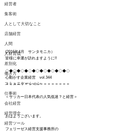
経営者
集客術
人として大切なこと
店舗経営
人間
(2016年4月　サンタモニカ）
人材育成
皆様に幸運が訪れますように!!
差別化
◇◆◇◆◇◆◇◆◇◆◇◆◇◆◇◆◇
働き方
心動かす企業経営　vol.344
コミュニケーション
＝＝＝＝＝＝＝＝＝＝＝＝＝＝＝＝＝
仕事術
＜サッカー日本代表の人気低迷？と経営＞
会社経営
経営理念
おはようございます。
経営ツール
フェリーゼス経営支援事務所の