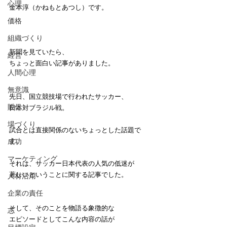
心理
金本淳（かねもとあつし）です。　
価格
組織づくり
新聞を見ていたら、
経営
ちょっと面白い記事がありました。
人間心理
無意識
先日、国立競技場で行われたサッカー、
販促
日本対ブラジル戦。
場づくり
試合とは直接関係のないちょっとした話題で
成功
す。
マーケティング
それは、サッカー日本代表の人気の低迷が
著しいということに関する記事でした。
人材活用
企業の責任
そして、そのことを物語る象徴的な
志
エピソードとしてこんな内容の話が