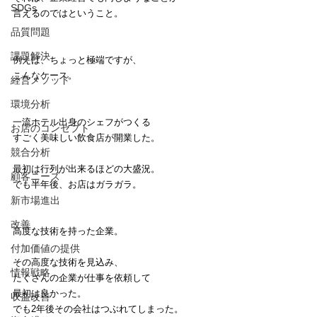
SDGs
言えるのではということ。
品質問題
課題解決
例えば、ちょっと極端ですが、
こんなケース。
経営メソッド
環境分析
一流ホテル出身のシェフがつくる
お店のコンセプト
すごく美味しい飲食店が開業した。
競合分析
最初は行列が出来るほどの大盛況。
顧客ニーズ
でも半年後、お店はガラガラ。
新市場進出
改善
高度な技術を持った企業。
付加価値の提供
その高度な技術を見込み、
情報戦略
たくさんの企業が仕事を依頼して
最初は良かった。
収益改善
でも2年後その会社はつぶれてしまった。