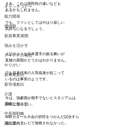
まあ、これは国民性の違いなども
キャッチコピー
あるかもしれません。
能力開発
でも、ファンとしてはやはり寂しい
価値観
気持ちになるでしょう。
新規事業展開
強みを活かす
上記のような日本選手の振る舞いが
アイデアの発想
直接の原因かどうかはわかりません。
やりがい
でも日本代表の人気低迷が起こって
新事業創出
いるのは事実のようです。
新市場創出
介護
今は、強豪国が相手でないとスタジアムは
柔軟な働き方
満席にならない。
中長期戦略
W杯カタール大会の切符をつかんだ試合すら
認知度向上
地上波のテレビで放映されなかった。