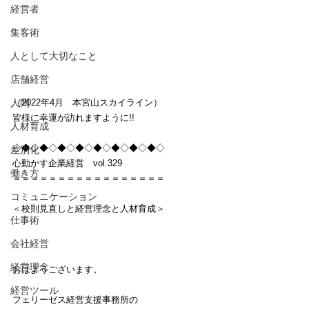
経営者
集客術
人として大切なこと
店舗経営
人間
（2022年4月　本宮山スカイライン）
皆様に幸運が訪れますように!!
人材育成
◇◆◇◆◇◆◇◆◇◆◇◆◇◆◇◆◇
差別化
心動かす企業経営　vol.329
働き方
＝＝＝＝＝＝＝＝＝＝＝＝＝＝＝＝＝
コミュニケーション
＜校則見直しと経営理念と人材育成＞
仕事術
会社経営
経営理念
おはようございます。
経営ツール
フェリーゼス経営支援事務所の