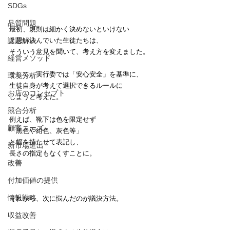
SDGs
品質問題
最初、規則は細かく決めないといけない
課題解決
と思い込んでいた生徒たちは、
そういう意見を聞いて、考え方を変えました。
経営メソッド
そして、実行委では「安心安全」を基準に、
環境分析
生徒自身が考えて選択できるルールに
お店のコンセプト
しようと考えた。
競合分析
例えば、靴下は色を限定せず
顧客ニーズ
「黒色や紺色、灰色等」
と幅を持たせて表記し、
新市場進出
長さの指定もなくすことに。
改善
付加価値の提供
情報戦略
それから、次に悩んだのが議決方法。
収益改善