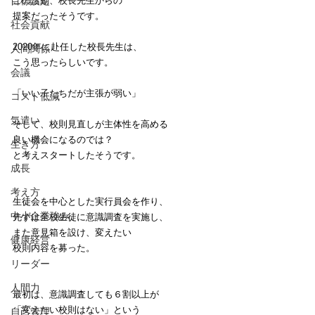
目標設定
この活動、校長先生からの
提案だったそうです。
社会貢献
2020年に赴任した校長先生は、
人間関係
こう思ったらしいです。
会議
「いい子たちだが主張が弱い」
コスト低減
気遣い
そして、校則見直しが主体性を高める
良い機会になるのでは？
生き方
と考えスタートしたそうです。
成長
考え方
生徒会を中心とした実行員会を作り、
中小企業強み
先ずは全校生徒に意識調査を実施し、
また意見箱を設け、変えたい
健康経営
校則内容を募った。
リーダー
人間力
最初は、意識調査しても６割以上が
「変えたい校則はない」という
自己管理