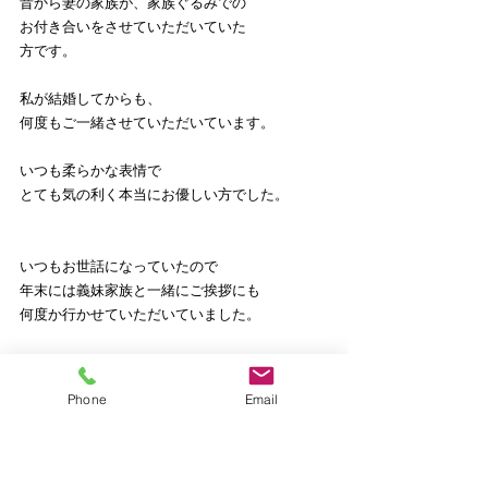
昔から妻の家族が、家族ぐるみでの
お付き合いをさせていただいていた
方です。
私が結婚してからも、
何度もご一緒させていただいています。
いつも柔らかな表情で
とても気の利く本当にお優しい方でした。
いつもお世話になっていたので
年末には義妹家族と一緒にご挨拶にも
何度か行かせていただいていました。
ところが、何年か前からご病気を
Phone
Email
患うようになってしまいました。
一昨年の年末に最後にご挨拶に
伺った際には、歩くのもやっとで、