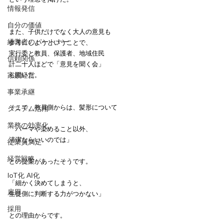
情報発信
自分の価値
また、子供だけでなく大人の意見も
経営者のパートナー
参考にしようということで、
実行委と教員、保護者、地域住民
信頼関係
計二十人ほどで「意見を聞く会」
家族経営
も開いた。
事業承継
そこで、教員側からは、髪形について
システム活用
業務の効率化
「パーマや染めること以外、
清潔ならいいのでは」
従業員満足
経営戦略
との提案があったそうです。
IoT化 AI化
「細かく決めてしまうと、
雇用
生徒側に判断する力がつかない」
採用
との理由からです。