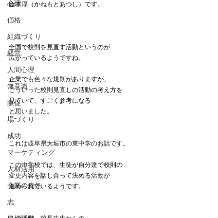
心理
金本淳（かねもとあつし）です。　
価格
組織づくり
全国で校則を見直す活動というのが
経営
広がっているようですね。
人間心理
企業でも色々な規則がありますが、
無意識
こういった校則見直しの活動の考え方を
見ていて、すごく参考になる
販促
と思いました。
場づくり
成功
これは岐阜県大垣市の東中学のお話です。
マーケティング
この中学校では、生徒が自分達で校則の
人材活用
変更内容を話し合って決める活動が
企業の責任
進められているようです。
志