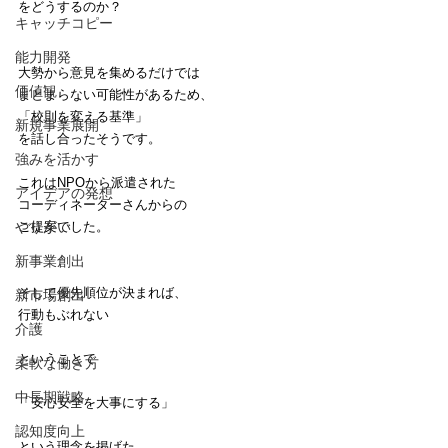
をどうするのか？
キャッチコピー
能力開発
大勢から意見を集めるだけでは
価値観
まとまらない可能性があるため、
「校則を変える基準」
新規事業展開
を話し合ったそうです。
強みを活かす
これはNPOから派遣された
アイデアの発想
コーディネーターさんからの
やりがい
ご提案でした。
新事業創出
そして優先順位が決まれば、
新市場創出
行動もぶれない
介護
ということで
柔軟な働き方
中長期戦略
「安心安全を大事にする」
認知度向上
という理念を掲げた。