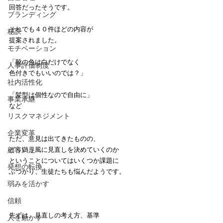
回答だったそうです。
ブランディング
それでも４０件ほどの内容が
秘訣
提案されました。
モチベーション
「靴の色は白だけでなく
人事評価制度
色付きでもいいのでは？」
社内活性化
「髪型は個性なので自由に」
事業承継
など
リスクマネジメント
企業変革
ただ、意見は出てきたものの、
顧客満足
どういう風に見直しを決めていくのか
ということについてはいくつか課題に
発想の転換
ぶつかり、生徒たちも悩んだようです。
弱みを活かす
信頼
先ずは、見直しの考え方、基準
人を動かす