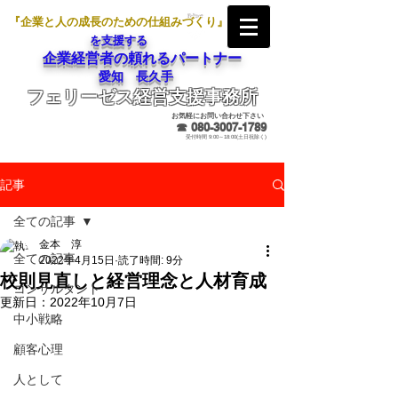
『企業と人の成長のための仕組みづくり』
を支援する
企業経営者の頼れるパートナー
愛知 長久手
フェリーゼス経営支援事務所
メールでのお問合せ
お気軽にお問い合わせ下さい
☎
080-3007-1789
受付時間 9:00～18:00(土日祝除く)
記事
全ての記事
金本 淳
全ての記事
2022年4月15日
読了時間: 9分
校則見直しと経営理念と人材育成
コンサルタント
更新日：
2022年10月7日
中小戦略
顧客心理
人として