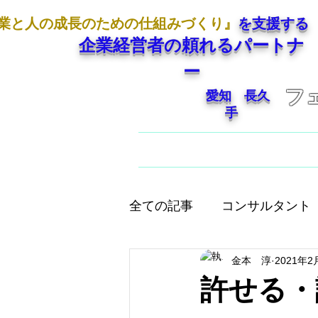
業と人の成長のための仕組みづくり』
を支援する
企業経営者の頼れるパートナ
ー
フ
愛知 長久
手
ホーム
ご挨拶
全ての記事
コンサルタント
金本 淳
2021年2
人として大切なこと
店
許せる・