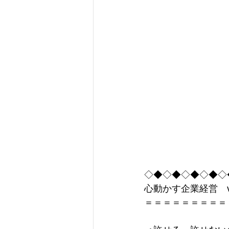
コミュニケーション
仕
組織づくり
経営
人
人材活用
企業の責任
◇◆◇◆◇◆◇◆◇
心動かす企業経営　vol
＝＝＝＝＝＝＝＝＝