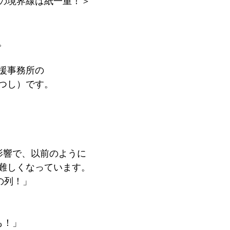
の境界線は紙一重！＞
。
援事務所の
つし）です。　
影響で、以前のように
難しくなっています。
の列！」
も！」