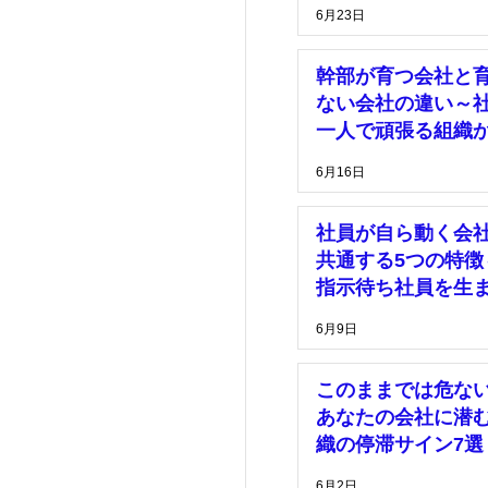
理由～
6月23日
幹部が育つ会社と
ない会社の違い～
一人で頑張る組織
脱却するために～
6月16日
社員が自ら動く会
共通する5つの特徴
指示待ち社員を生
い組織づくりとは
6月9日
このままでは危な
あなたの会社に潜
織の停滞サイン7選
6月2日