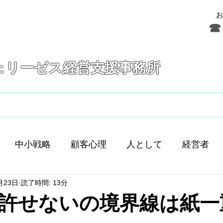
お
☎ 
ェリーゼス経営支援事務所
フェリーゼスとは
サービス
お問合せ
中小戦略
顧客心理
人として
経営者
月23日
読了時間: 13分
舗経営
人間
人材育成
差別化
働き方
許せないの境界線は紙一