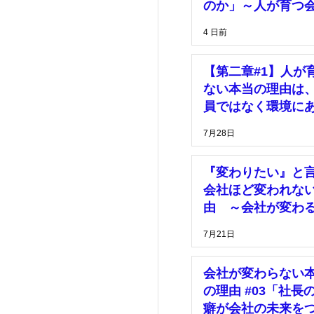
理
価格
のか」～人が育つ
は、「安心して挑
4 日前
きる環境」がある
マーケティング
【第二章#1】人が
ない本当の理由は
員ではなく環境に
7月28日
『変わりたい』と
会社ほど変われな
由 ～会社が変わ
は、社長の決断が
7月21日
った時～
会社が変わらない
の理由 #03「社長
癖が会社の未来を