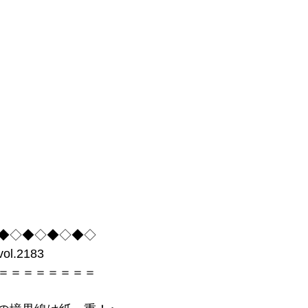
事術
会社経営
経営理念
経営ツール
心
間心理
無意識
販促
場づくり
成功
志
◆◇◆◇◆◇◆◇
.2183
＝＝＝＝＝＝＝＝