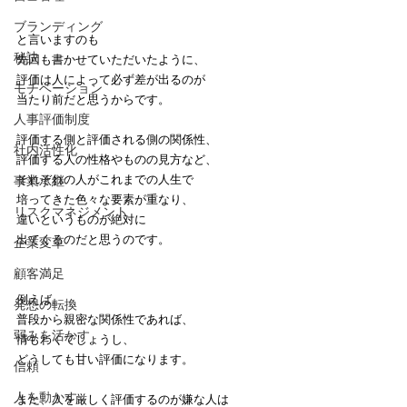
ブランディング
と言いますのも
秘訣
先回も書かせていただいたように、
評価は人によって必ず差が出るのが
モチベーション
当たり前だと思うからです。
人事評価制度
評価する側と評価される側の関係性、
社内活性化
評価する人の性格やものの見方など、
それぞれの人がこれまでの人生で
事業承継
培ってきた色々な要素が重なり、
リスクマネジメント
違いというものが絶対に
出てくるのだと思うのです。
企業変革
顧客満足
例えば、
発想の転換
普段から親密な関係性であれば、
弱みを活かす
情もわくでしょうし、
どうしても甘い評価になります。
信頼
人を動かす
また、人を厳しく評価するのが嫌な人は