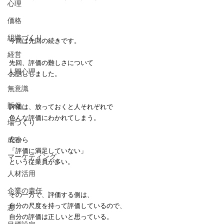
心理
価格
組織づくり
今回は先回の続きです。
経営
先回、評価の難しさについて
人間心理
お話ししました。
無意識
販促
評価は、放っておくと人それぞれで
色んな評価にわかれてしまう。
場づくり
成功
だから
「評価に満足していない」
マーケティング
という従業員が多い。
人材活用
企業の責任
その一方で、評価する側は、
自分の尺度を持って評価しているので、
志
自分の評価は正しいと思っている。