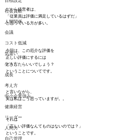
目標設定
だから経営者は、
社会貢献
「従業員は評価に満足しているはずだ」
人間関係
と思っている方が多い。
会議
コスト低減
今回は、この厄介な評価を
気遣い
正しい評価にするには
生き方
どうしたらいいでしょう？
ということについてです。
成長
考え方
と言いながら、
中小企業強み
実は私はこう思っていますが。。
健康経営
リーダー
それは
「正しい評価なんてものはないのでは？」
人間力
ということです。
自己管理