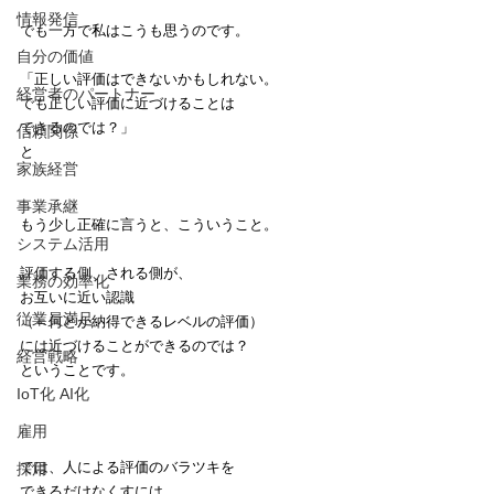
情報発信
でも一方で私はこうも思うのです。
自分の価値
「正しい評価はできないかもしれない。
経営者のパートナー
でも正しい評価に近づけることは
できるのでは？」
信頼関係
と
家族経営
事業承継
もう少し正確に言うと、こういうこと。
システム活用
評価する側、される側が、
業務の効率化
お互いに近い認識
従業員満足
（＝何とか納得できるレベルの評価）
には近づけることができるのでは？
経営戦略
ということです。
IoT化 AI化
雇用
では、人による評価のバラツキを
採用
できるだけなくすには、