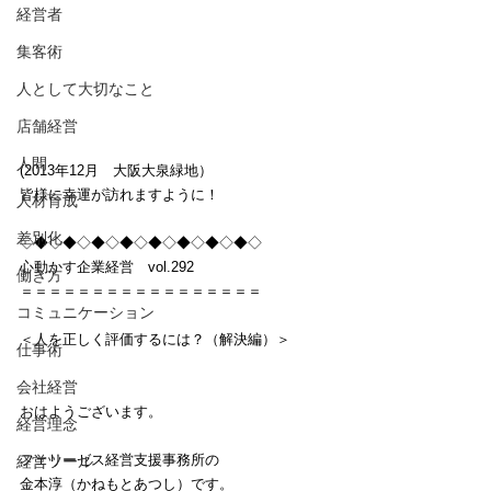
経営者
集客術
人として大切なこと
店舗経営
人間
(2013年12月　大阪大泉緑地）
皆様に幸運が訪れますように！
人材育成
差別化
◇◆◇◆◇◆◇◆◇◆◇◆◇◆◇◆◇
心動かす企業経営　vol.292
働き方
＝＝＝＝＝＝＝＝＝＝＝＝＝＝＝＝＝
コミュニケーション
＜人を正しく評価するには？（解決編）＞
仕事術
会社経営
おはようございます。
経営理念
フェリーゼス経営支援事務所の
経営ツール
金本淳（かねもとあつし）です。　