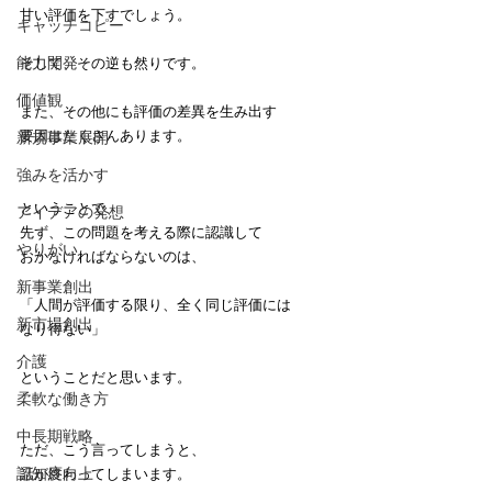
甘い評価を下すでしょう。
キャッチコピー
能力開発
そして、その逆も然りです。
価値観
また、その他にも評価の差異を生み出す
要因はたくさんあります。
新規事業展開
強みを活かす
ということで、
アイデアの発想
先ず、この問題を考える際に認識して
やりがい
おかなければならないのは、
新事業創出
「人間が評価する限り、全く同じ評価には
新市場創出
なり得ない」
介護
ということだと思います。
柔軟な働き方
中長期戦略
ただ、こう言ってしまうと、
認知度向上
話が終わってしまいます。