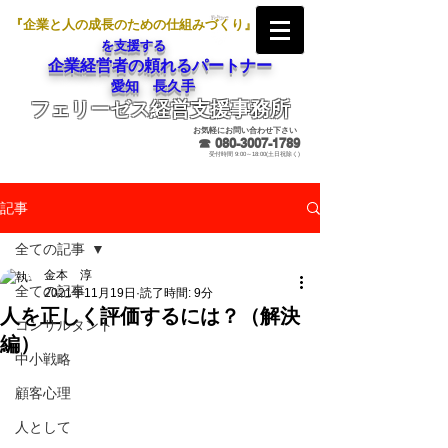
『企業と人の成長のための仕組みづくり』
を支援する
企業経営者の頼れるパートナー
愛知 長久手
フェリーゼス経営支援事務所
メールでのお問合せ
お気軽にお問い合わせ下さい
☎
080-3007-1789
受付時間 9:00～18:00(土日祝除く)
記事
全ての記事
金本 淳
全ての記事
2021年11月19日
読了時間: 9分
人を正しく評価するには？（解決
コンサルタント
編）
中小戦略
顧客心理
人として