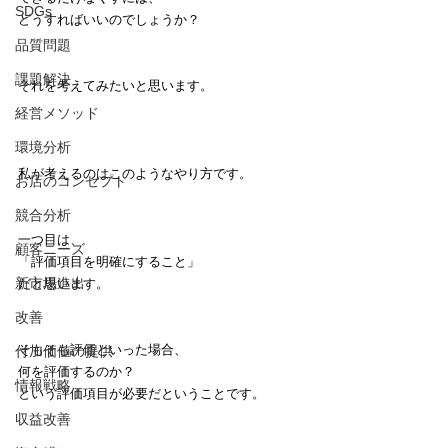
SDGs
どうすればいいのでしょうか？
品質問題
課題解決
それを考えてみたいと思います。
経営メソッド
環境分析
私が考えるのはこのようなやり方です。
お店のコンセプト
競合分析
一つ目は、
顧客ニーズ
「評価項目を明確にすること」
新市場進出
だと思います。
改善
そもそも評価といった場合、
付加価値の提供
何を評価するのか？
情報戦略
という評価項目が必要だということです。
収益改善