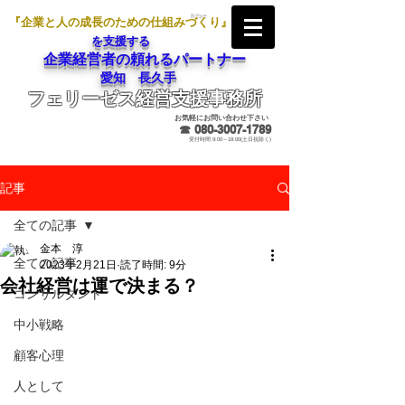
『企業と人の成長のための仕組みづくり』
を支援する
企業経営者の頼れるパートナー
愛知 長久手
フェリーゼス経営支援事務所
メールでのお問合せ
お気軽にお問い合わせ下さい
☎
080-3007-1789
受付時間 9:00～18:00(土日祝除く)
記事
全ての記事
金本 淳
全ての記事
2023年2月21日
読了時間: 9分
会社経営は運で決まる？
コンサルタント
中小戦略
顧客心理
人として