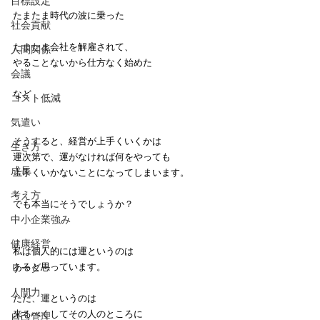
目標設定
たまたま時代の波に乗った
社会貢献
たまたま会社を解雇されて、
人間関係
やることないから仕方なく始めた
会議
など
コスト低減
気遣い
そうすると、経営が上手くいくかは
生き方
運次第で、運がなければ何をやっても
成長
上手くいかないことになってしまいます。
考え方
でも本当にそうでしょうか？
中小企業強み
健康経営
私は個人的には運というのは
あると思っています。
リーダー
人間力
ただ、運というのは
来るべくしてその人のところに
自己管理