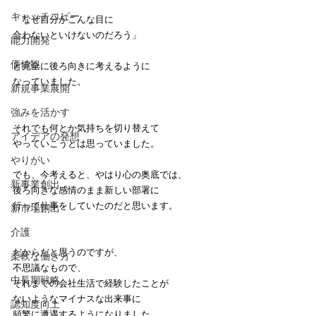
キャッチコピー
「なぜ自分がこんな目に
合わないといけないのだろう」
能力開発
価値観
と完全に後ろ向きに考えるように
なっていました。
新規事業展開
強みを活かす
それでも何とか気持ちを切り替えて
アイデアの発想
やっていこうとは思っていました。
やりがい
でも、今考えると、やはり心の奥底では、
新事業創出
後ろ向きな感情のまま新しい部署に
行って仕事をしていたのだと思います。
新市場創出
介護
だからだと思うのですが、
柔軟な働き方
不思議なもので、
中長期戦略
それまでの会社生活で経験したことが
ないようなマイナスな出来事に
認知度向上
頻繁に遭遇するようになりました。