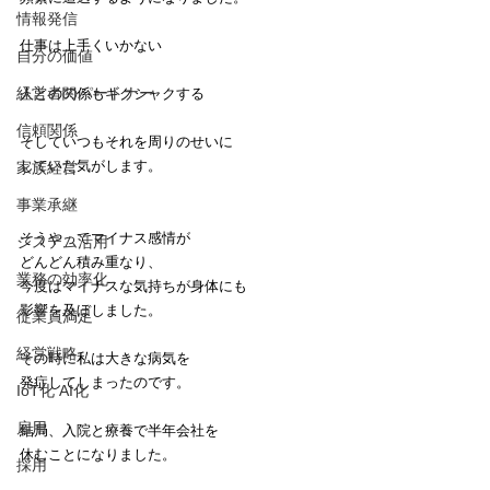
情報発信
仕事は上手くいかない
自分の価値
経営者のパートナー
人との関係もギクシャクする
信頼関係
そしていつもそれを周りのせいに
していた気がします。
家族経営
事業承継
そうやってマイナス感情が
システム活用
どんどん積み重なり、
業務の効率化
今度はマイナスな気持ちが身体にも
影響を及ぼしました。
従業員満足
経営戦略
その時に私は大きな病気を
発症してしまったのです。
IoT化 AI化
雇用
結局、入院と療養で半年会社を
休むことになりました。
採用