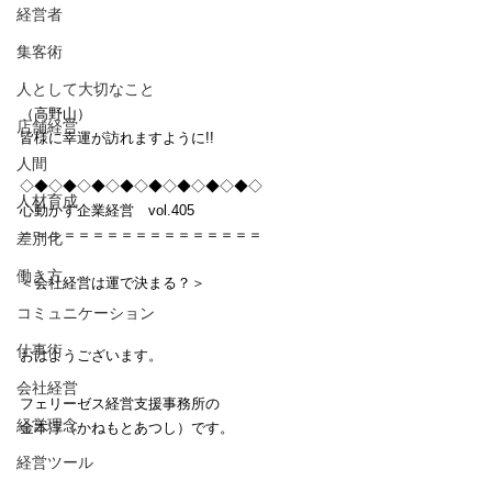
経営者
集客術
人として大切なこと
（高野山）
店舗経営
皆様に幸運が訪れますように!!
人間
◇◆◇◆◇◆◇◆◇◆◇◆◇◆◇◆◇
人材育成
心動かす企業経営　vol.405
＝＝＝＝＝＝＝＝＝＝＝＝＝＝＝＝＝
差別化
働き方
＜会社経営は運で決まる？＞
コミュニケーション
仕事術
おはようございます。
会社経営
フェリーゼス経営支援事務所の
経営理念
金本淳（かねもとあつし）です。
経営ツール