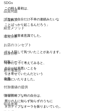
SDGs
この時も最初は、
品質問題
「なんで自分だけ不幸の連鎖みたいな
課題解決
ことばっかり起こるんだろう」
経営メソッド
という被害者意識でした。
環境分析
お店のコンセプト
でも入院して気づいたことがあります。
競合分析
顧客ニーズ
冷静になって考えてみると、
自分が結局悪いことを
新市場進出
引き寄せていたんだという
改善
結論にいたりました。
付加価値の提供
情報戦略
ネガティブな時の自分は、
周りの人に知らず知らずのうちに
収益改善
ネガティブなオーラを振りまいていた。