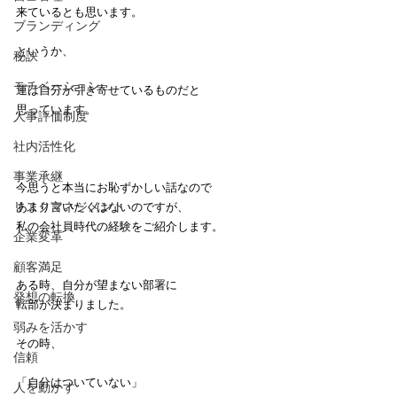
来ているとも思います。
ブランディング
というか、
秘訣
モチベーション
運は自分が引き寄せているものだと
思っています。
人事評価制度
社内活性化
事業承継
今思うと本当にお恥ずかしい話なので
リスクマネジメント
あまり言いたくはないのですが、
私の会社員時代の経験をご紹介します。
企業変革
顧客満足
ある時、自分が望まない部署に
発想の転換
転部が決まりました。
弱みを活かす
その時、
信頼
「自分はついていない」
人を動かす