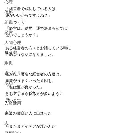
心理
「経営者で成功している人は
価格
運がいいからですよね？」
組織づくり
「経営は、結局、運で決まるんでは
経営
ないでしょうか？」
人間心理
ある経営者の方々とお話している時に
無意識
このような話になりました。
販促
場づくり
確かに、著名な経営者の方達は、
事業がうまくいった原因を、
成功
「私は運が良かった」
マーケティング
とおっしゃられる方が多いように
思います。
人材活用
企業の責任
たまたまいい人に出逢った
志
たまたまアイデアが浮かんだ