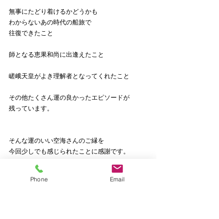
無事にたどり着けるかどうかも
わからないあの時代の船旅で
往復できたこと
師となる恵果和尚に出逢えたこと
嵯峨天皇がよき理解者となってくれたこと
その他たくさん運の良かったエピソードが
残っています。
そんな運のいい空海さんのご縁を
今回少しでも感じられたことに感謝です。
Phone
Email
実際、再現された声を聞きながら、
空海さんの自画像を見ていた時、
また