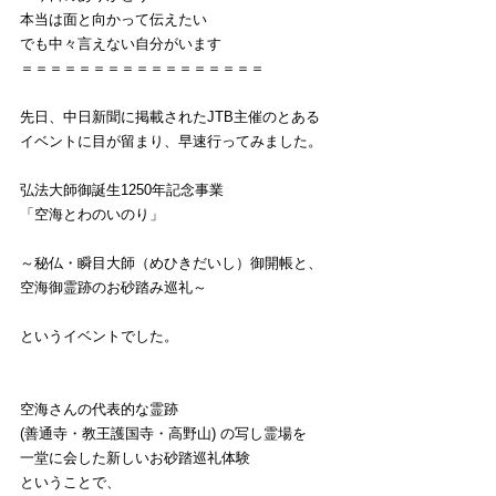
本当は面と向かって伝えたい
でも中々言えない自分がいます
＝＝＝＝＝＝＝＝＝＝＝＝＝＝＝＝＝
先日、中日新聞に掲載されたJTB主催のとある
イベントに目が留まり、早速行ってみました。
弘法大師御誕生1250年記念事業
「空海とわのいのり」
～秘仏・瞬目大師（めひきだいし）御開帳と、
空海御霊跡のお砂踏み巡礼～
というイベントでした。
空海さんの代表的な霊跡
(善通寺・教王護国寺・高野山) の写し霊場を
一堂に会した新しいお砂踏巡礼体験
ということで、