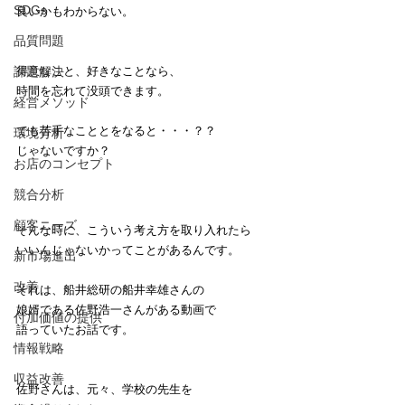
SDGs
良いかもわからない。
品質問題
課題解決
得意なこと、好きなことなら、
時間を忘れて没頭できます。
経営メソッド
でも苦手なこととをなると・・・？？
環境分析
じゃないですか？
お店のコンセプト
競合分析
顧客ニーズ
そんな時に、こういう考え方を取り入れたら
いいんじゃないかってことがあるんです。
新市場進出
改善
それは、船井総研の船井幸雄さんの
娘婿である佐野浩一さんがある動画で
付加価値の提供
語っていたお話です。
情報戦略
収益改善
佐野さんは、元々、学校の先生を