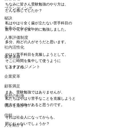
ちなみに皆さん受験勉強のやり方は、
ブランディング
どんな感じでしたか？
秘訣
私はやはり全く歯が立たない苦手科目の
モチベーション
数学や化学を集中的に勉強しました。
人事評価制度
多分、殆どの人がそうだと思います。
社内活性化
やはり苦手科目を克服しようとして、
事業承継
そこに時間を集中して使うように
リスクマネジメント
しますよね。
企業変革
顧客満足
まあ、受験勉強ではありませんが、
発想の転換
私たちはやはり苦手なことを克服しようと
努力する傾向があると思うのです。
弱みを活かす
信頼
それは社会人になってからも、
同じじゃないでしょうか？
人を動かす