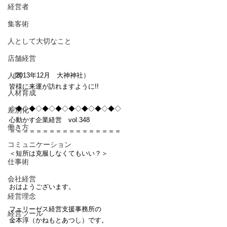
経営者
集客術
人として大切なこと
店舗経営
人間
（2013年12月　大神神社）
皆様に来運が訪れますように!!
人材育成
◇◆◇◆◇◆◇◆◇◆◇◆◇◆◇◆◇
差別化
心動かす企業経営　vol.348
働き方
＝＝＝＝＝＝＝＝＝＝＝＝＝＝＝＝＝
コミュニケーション
＜短所は克服しなくてもいい？＞
仕事術
会社経営
おはようございます。
経営理念
フェリーゼス経営支援事務所の
経営ツール
金本淳（かねもとあつし）です。　