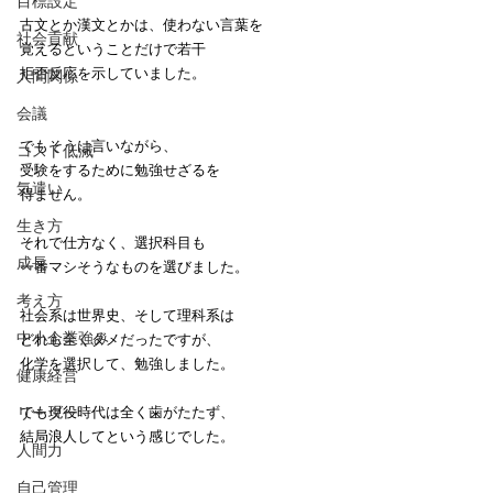
目標設定
古文とか漢文とかは、使わない言葉を
社会貢献
覚えるということだけで若干
拒否反応を示していました。
人間関係
会議
でもそうは言いながら、
コスト低減
受験をするために勉強せざるを
気遣い
得ません。
生き方
それで仕方なく、選択科目も
成長
一番マシそうなものを選びました。
考え方
社会系は世界史、そして理科系は
中小企業強み
どれも全くダメだったですが、
化学を選択して、勉強しました。
健康経営
リーダー
でも現役時代は全く歯がたたず、
結局浪人してという感じでした。
人間力
自己管理