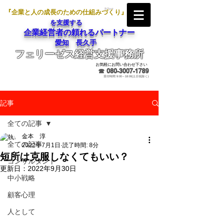
『企業と人の成長のための仕組みづくり』
を支援する
企業経営者の頼れるパートナー
愛知 長久手
フェリーゼス経営支援事務所
メールでのお問合せ
お気軽にお問い合わせ下さい
☎
080-3007-1789
受付時間 9:00～18:00(土日祝除く)
記事
全ての記事
金本 淳
全ての記事
2022年7月1日
読了時間: 8分
短所は克服しなくてもいい？
コンサルタント
更新日：
2022年9月30日
中小戦略
顧客心理
人として