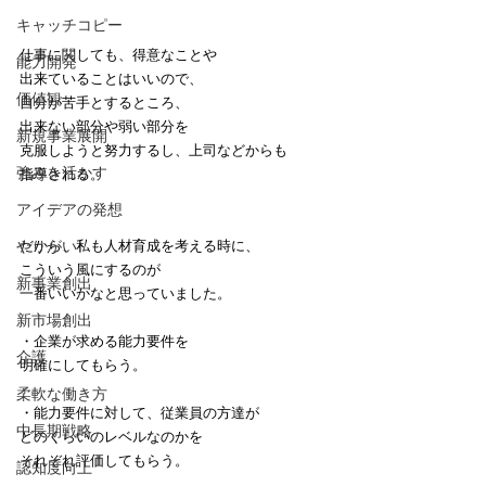
キャッチコピー
仕事に関しても、得意なことや
能力開発
出来ていることはいいので、
価値観
自分が苦手とするところ、
出来ない部分や弱い部分を
新規事業展開
克服しようと努力するし、上司などからも
強みを活かす
指導される。
アイデアの発想
やりがい
だから、私も人材育成を考える時に、
こういう風にするのが
新事業創出
一番いいかなと思っていました。
新市場創出
・企業が求める能力要件を
介護
明確にしてもらう。
柔軟な働き方
・能力要件に対して、従業員の方達が
中長期戦略
どのくらいのレベルなのかを
それぞれ評価してもらう。
認知度向上