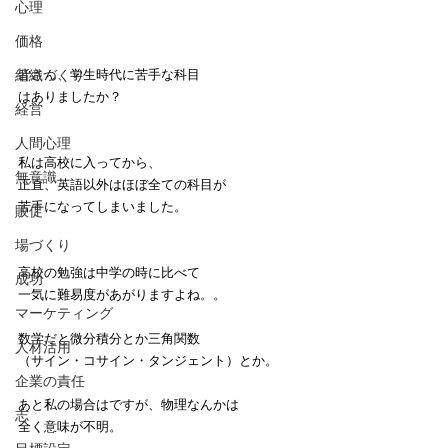
心理
価格
組織づくり
皆さん、学生時代に苦手な科目
はありましたか？
経営
人間心理
私は高校に入ってから、
無意識
正直、英語以外はほぼ全ての科目が
苦手になってしまいました。
販促
場づくり
高校の勉強は中学の時に比べて
成功
一気に難易度があがりますよね。。
マーケティング
数学だと微分積分とか三角関数
人材活用
（サイン・コサイン・タンジェント）とか。
企業の責任
あと私の場合はですが、物理なんかは
志
全く意味が不明。