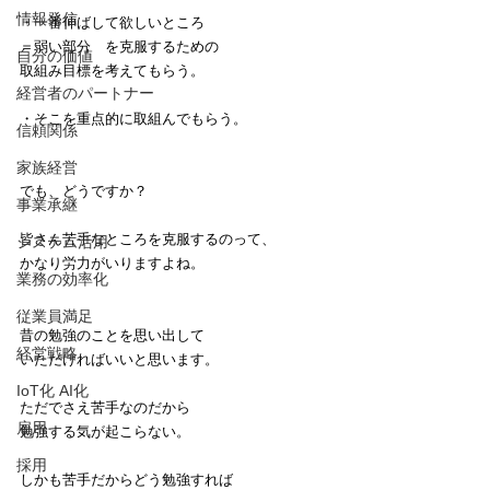
情報発信
・一番伸ばして欲しいところ
＝弱い部分　を克服するための
自分の価値
取組み目標を考えてもらう。
経営者のパートナー
・そこを重点的に取組んでもらう。
信頼関係
家族経営
でも、どうですか？
事業承継
皆さん苦手なところを克服するのって、
システム活用
かなり労力がいりますよね。
業務の効率化
従業員満足
昔の勉強のことを思い出して
経営戦略
いただければいいと思います。
IoT化 AI化
ただでさえ苦手なのだから
雇用
勉強する気が起こらない。
採用
しかも苦手だからどう勉強すれば