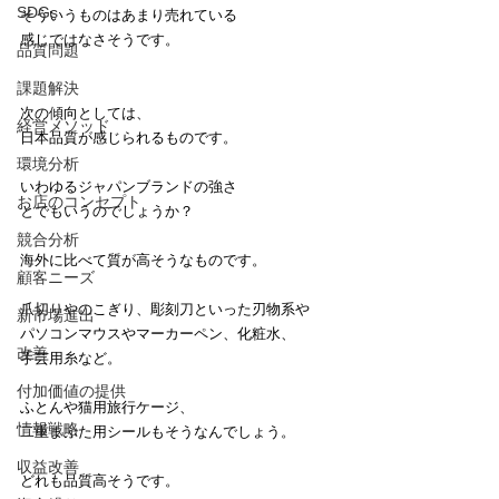
SDGs
そういうものはあまり売れている
感じではなさそうです。
品質問題
課題解決
次の傾向としては、
経営メソッド
日本品質が感じられるものです。
環境分析
いわゆるジャパンブランドの強さ
お店のコンセプト
とでもいうのでしょうか？
競合分析
海外に比べて質が高そうなものです。
顧客ニーズ
爪切りやのこぎり、彫刻刀といった刃物系や
新市場進出
パソコンマウスやマーカーペン、化粧水、
改善
手芸用糸など。
付加価値の提供
ふとんや猫用旅行ケージ、
情報戦略
二重まぶた用シールもそうなんでしょう。
収益改善
どれも品質高そうです。