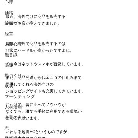
心理
価格
最近、海外向けに商品を販売する
組織づくり
企業やお店が増えてきました。
経営
昔は、海外で商品を販売するのは
人間心理
非常にハードルが高かったですよね。
無意識
でも今はネットやスマホが普及しています。
販促
場づくり
また、商品発送から代金回収の仕組みまで
提供してくれる海外向けの
成功
ショッピングサイトも充実してきています。
マーケティング
おかげで、昔に比べてノウハウが
人材活用
なくても、誰でも手軽に利用できる環境が
企業の責任
整ってきています。
志
いわゆる越境ECというものですが、