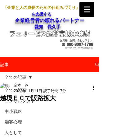
『企業と人の成長のための仕組みづくり』
を支援する
企業経営者の頼れるパートナー
愛知 長久手
フェリーゼス経営支援事務所
メールでのお問合せ
お気軽にお問い合わせ下さい
☎
080-3007-1789
受付時間 9:00～18:00(土日祝除く)
記事
全ての記事
金本 淳
全ての記事
2022年11月11日
読了時間: 7分
越境ＥＣで販路拡大
コンサルタント
中小戦略
顧客心理
人として