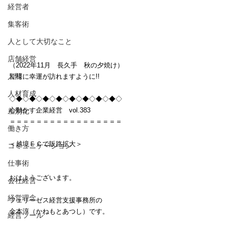
経営者
集客術
人として大切なこと
店舗経営
（2022年11月　長久手　秋の夕焼け）
人間
皆様に幸運が訪れますように!!
人材育成
◇◆◇◆◇◆◇◆◇◆◇◆◇◆◇◆◇
心動かす企業経営　vol.383
差別化
＝＝＝＝＝＝＝＝＝＝＝＝＝＝＝＝＝
働き方
＜越境ＥＣで販路拡大＞
コミュニケーション
仕事術
おはようございます。
会社経営
経営理念
フェリーゼス経営支援事務所の
金本淳（かねもとあつし）です。
経営ツール