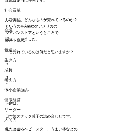
目標設定
これは本当に便利です。
社会貢献
ちなみに、どんなものが売れているのか？
人間関係
というのをAmazonアメリカの
会議
ジャパンストアというところで
調査してみました。
コスト低減
気遣い
一番売れているのは何だと思いますか？
生き方
？
成長
？
？
考え方
？
中小企業強み
？
健康経営
正解は、
リーダー
日本製スナック菓子の詰め合わせです。
人間力
見たところベビースター、うまい棒などの
自己管理