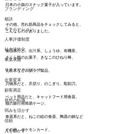
日本の小袋のスナック菓子が入っています。
ブランディング
秘訣
その他、売れ筋商品をチェックしてみると、
モチベーション
こんなものがありました。
人事評価制度
社内活性化
食品系だと、出汁系、しょうゆ、有機茶、
さくら餅のお菓子、きなこのひねり棒、
事業承継
リスクマネジメント
化粧水などの肌ケア製品、
企業変革
刃物系だと、爪切り、のこぎり、彫刻刀、
顧客満足
ペット用品だと、キャットフード用食器、
発想の転換
猫の旅行用簡易ケージ、
弱みを活かす
食器系だと、ねこの絵の食器、陶器の鍋など
信頼
その他、ポケモンカード、
人を動かす