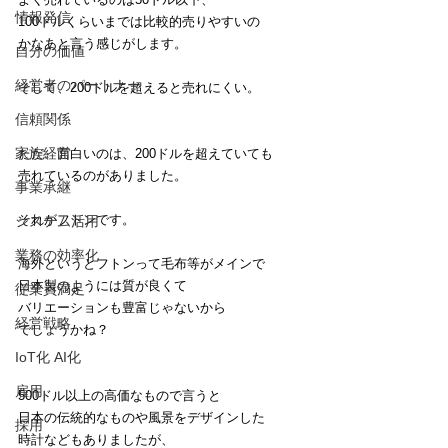
情報発信
100ドルくらいまでは比較的売りやすいの
かなあと言う感じがします。
自分の価値
経営者のパートナー
そして、200ドルを超えると売れにくい。
信頼関係
家族経営
ただ、面白いのは、200ドルを超えていても
売れているのがありました。
事業承継
それがフトンです。
システム活用
業務の効率化
海外というとフトンって毛布等がメインで
日本製のようには質が良くて
従業員満足
バリエーションも豊富じゃないから
経営戦略
でしょうかね？
IoT化 AI化
雇用
500ドル以上の高価なもので言うと
日本の伝統的なものや風景をデザインした
採用
時計などもありましたが、