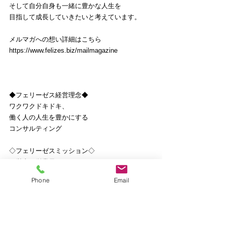
そして自分自身も一緒に豊かな人生を
目指して成長していきたいと考えています。
メルマガへの想い詳細はこちら
https://www.felizes.biz/mailmagazine
◆フェリーゼス経営理念◆
ワクワクドキドキ、
働く人の人生を豊かにする
コンサルティング
◇フェリーゼスミッション◇
経営者と従業員が、
毎日会社に行くのが楽しみで仕方がない
Phone
Email
ワクワクドキドキで一杯の
中小企業づくりを全力でサポートします！
ご興味ある方、詳細はこちら