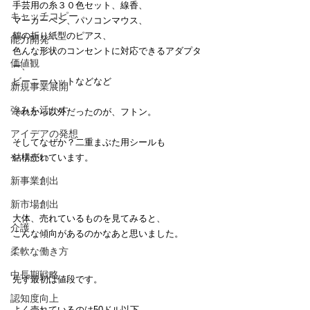
手芸用の糸３０色セット、線香、
キャッチコピー
マーカーペン、パソコンマウス、
鶴の折り紙型のピアス、
能力開発
色んな形状のコンセントに対応できるアダプタ
価値観
ー、
ビーニーハットなどなど
新規事業展開
強みを活かす
それから以外だったのが、フトン。
アイデアの発想
そしてなぜか？二重まぶた用シールも
やりがい
結構売れています。
新事業創出
新市場創出
大体、売れているものを見てみると、
介護
こんな傾向があるのかなあと思いました。
柔軟な働き方
中長期戦略
先ず最初は値段です。
認知度向上
よく売れているのは50ドル以下、