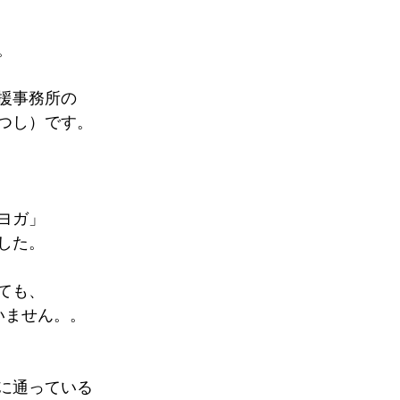
。
援事務所の
つし）です。　
ヨガ」
した。
ても、
いません。。
に通っている