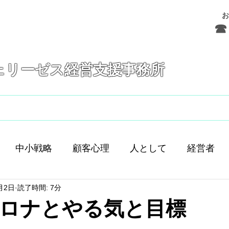
お
☎ 
ェリーゼス経営支援事務所
フェリーゼスとは
サービス
お問合せ
中小戦略
顧客心理
人として
経営者
月2日
読了時間: 7分
舗経営
人間
人材育成
差別化
働き方
ロナとやる気と目標