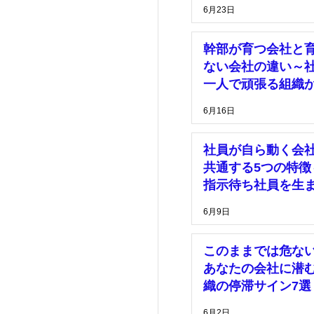
理由～
6月23日
幹部が育つ会社と
ない会社の違い～
一人で頑張る組織
脱却するために～
6月16日
社員が自ら動く会
共通する5つの特徴
指示待ち社員を生
い組織づくりとは
6月9日
このままでは危な
あなたの会社に潜
織の停滞サイン7選
6月2日