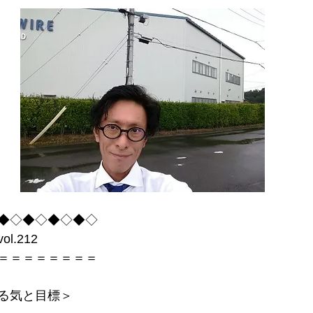
事術
会社経営
経営理念
経営ツール
心
間心理
無意識
販促
場づくり
成功
志
◆◇◆◇◆◇◆◇
.212
＝＝＝＝＝＝＝＝
る気と目標＞