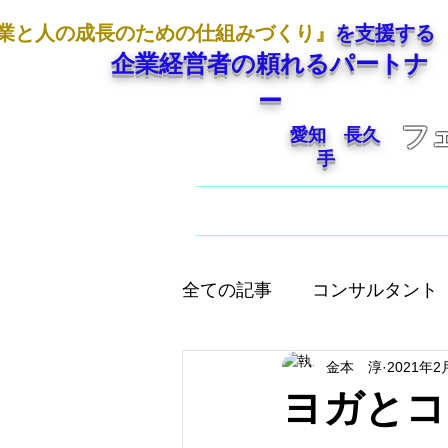
業と人の成長のための仕組みづくり』
を支援する
企業経営者の頼れるパートナ
ー
フ
愛知 長久
手
ホーム
ご挨拶
全ての記事
コンサルタント
金本 淳
2021年2
人として大切なこと
店
ヨガとコ