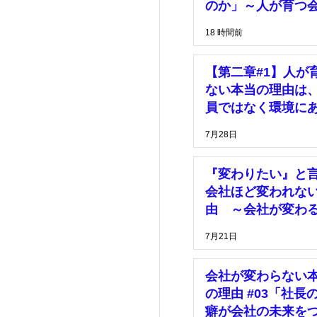
理
価格
のか」～人が育つ
は、「安心して挑
18 時間前
きる環境」がある
マーケティング
【第二章#1】人が
ない本当の理由は
員ではなく環境に
7月28日
『変わりたい』と
会社ほど変われな
由 ～会社が変わ
は、社長の決断が
7月21日
った時～
会社が変わらない
の理由 #03「社長
癖が会社の未来を