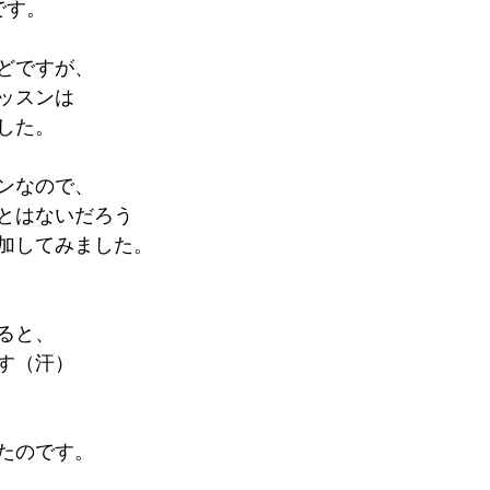
です。
どですが、
ッスンは
した。
ンなので、
とはないだろう
加してみました。
ると、
す（汗）
たのです。