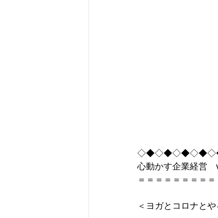
コミュニケーション
仕
組織づくり
経営
人
人材活用
企業の責任
◇◆◇◆◇◆◇◆◇
心動かす企業経営　vol
＝＝＝＝＝＝＝＝＝
＜ヨガとコロナとや