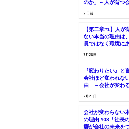
理
価格
のか」～人が育つ
は、「安心して挑
2 日前
きる環境」がある
マーケティング
【第二章#1】人が
ない本当の理由は
員ではなく環境に
7月28日
『変わりたい』と
会社ほど変われな
由 ～会社が変わ
は、社長の決断が
7月21日
った時～
会社が変わらない
の理由 #03「社長
癖が会社の未来を