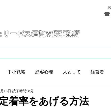
お
☎ 
ェリーゼス経営支援事務所
フェリーゼスとは
サービス
お問合せ
中小戦略
顧客心理
人として
経営者
0月15日
読了時間: 8分
舗経営
人間
人材育成
差別化
働き方
定着率をあげる方法