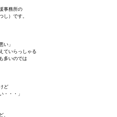
援事務所の
つし）です。　
悪い」
えていらっしゃる
も多いのでは
けど
い・・・」
ど、