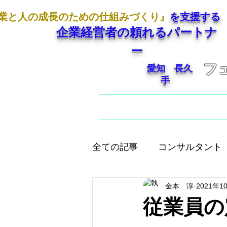
業と人の成長のための仕組みづくり』
を支援する
企業経営者の頼れるパートナ
ー
フ
愛知 長久
手
ホーム
ご挨拶
全ての記事
コンサルタント
金本 淳
2021年1
人として大切なこと
店
従業員の