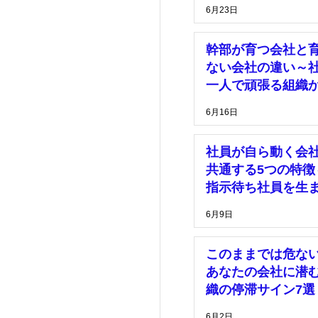
理由～
6月23日
幹部が育つ会社と
ない会社の違い～
一人で頑張る組織
脱却するために～
6月16日
社員が自ら動く会
共通する5つの特徴
指示待ち社員を生
い組織づくりとは
6月9日
このままでは危な
あなたの会社に潜
織の停滞サイン7選
6月2日