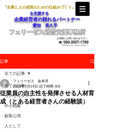
『企業と人の成長のための仕組みづくり』
を支援する
企業経営者の頼れるパートナー
愛知 長久手
フェリーゼス経営支援事務所
メールでのお問合せ
お気軽にお問い合わせ下さい
☎
080-3007-1789
受付時間 9:00～18:00(土日祝除く)
記事
全ての記事
フェリーゼス 金本淳
全ての記事
2019年5月14日
読了時間: 8分
従業員の自主性を発揮させる人材育
コンサルタント
成（とある経営者さんの経験談）
中小戦略
顧客心理
人として