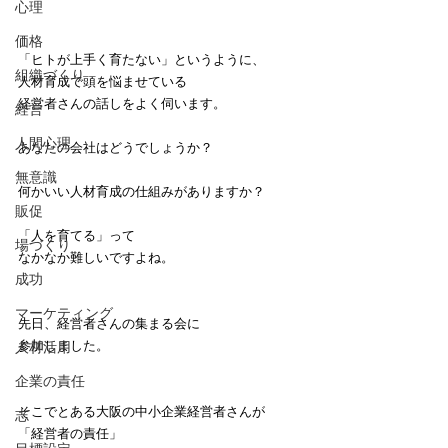
心理
価格
「ヒトが上手く育たない」というように、
組織づくり
人材育成で頭を悩ませている
経営者さんの話しをよく伺います。
経営
人間心理
あなたの会社はどうでしょうか？
無意識
何かいい人材育成の仕組みがありますか？
販促
「人を育てる」って
場づくり
なかなか難しいですよね。
成功
マーケティング
先日、経営者さんの集まる会に
参加しました。
人材活用
企業の責任
そこでとある大阪の中小企業経営者さんが
志
「経営者の責任」