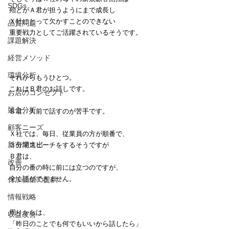
SDGs
殆どがＡ君が担うようにまで成長し
Ｘ社にとって欠かすことのできない
品質問題
重要戦力としてご活躍されているそうです。
課題解決
経営メソッド
環境分析
それからもうひとつ。
これはＢ君のお話しです。
お店のコンセプト
競合分析
Ｂ君、人前で話すのが苦手です。
顧客ニーズ
Ｘ社では、毎日、従業員の方が順番で、
新市場進出
３分間スピーチをするそうですが
Ｂ君は、
改善
自分の番の時に前には立つのですが、
全く話ができません。
付加価値の提供
情報戦略
周りからは、
収益改善
「昨日のことでも何でもいいから話したら」