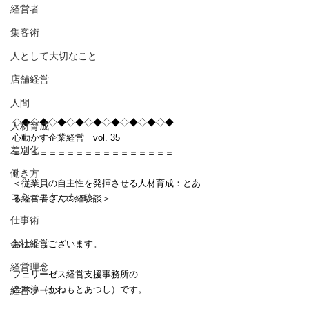
経営者
集客術
人として大切なこと
店舗経営
人間
◇◆◇◆◇◆◇◆◇◆◇◆◇◆◇◆◇◆
人材育成
心動かす企業経営　vol. 35
差別化
＝＝＝＝＝＝＝＝＝＝＝＝＝＝＝＝＝＝
働き方
＜従業員の自主性を発揮させる人材育成：とあ
コミュニケーション
る経営者さんの経験談＞
仕事術
会社経営
おはようございます。
経営理念
フェリーゼス経営支援事務所の
金本淳（かねもとあつし）です。
経営ツール