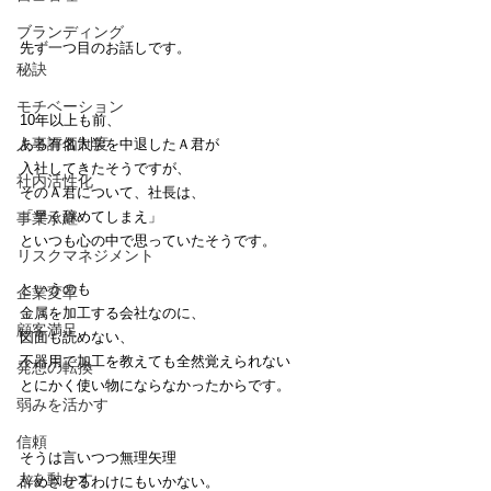
ブランディング
先ず一つ目のお話しです。
秘訣
モチベーション
10年以上も前、
人事評価制度
ある有名大学を中退したＡ君が
入社してきたそうですが、
社内活性化
そのＡ君について、社長は、
「早く辞めてしまえ」
事業承継
といつも心の中で思っていたそうです。
リスクマネジメント
というのも
企業変革
金属を加工する会社なのに、
顧客満足
図面も読めない、
不器用で加工を教えても全然覚えられない
発想の転換
とにかく使い物にならなかったからです。
弱みを活かす
信頼
そうは言いつつ無理矢理
人を動かす
辞めさせるわけにもいかない。