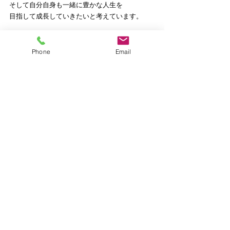
そして自分自身も一緒に豊かな人生を
目指して成長していきたいと考えています。
メルマガへの想い詳細はこちら
https://www.felizes.biz/mailmagazine
Phone
Email
◆フェリーゼス経営理念◆
ワクワクドキドキ、
働く人の人生を豊かにする
コンサルティング
◇フェリーゼスミッション◇
経営者と従業員が、
毎日会社に行くのが楽しみで仕方がない
ワクワクドキドキで一杯の
中小企業づくりをサポートします！
ご興味ある方、詳細はこちら