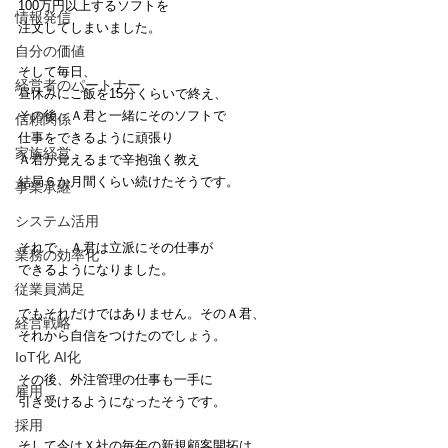
100万円以上するソフトを
情報発信
注文してしまいました。
自分の価値
そして毎日、
経営者のパートナー
昼休みにご飯を15分くらいで終え、
その後、Ａ君と一緒にそのソフトで
信頼関係
仕事をできるように頑張り
家族経営
Ａ君が覚えるまで辛抱強く教え
結局６か月間くらい続けたそうです。
事業承継
システム活用
それで、Ａ君は立派にその仕事が
業務の効率化
できるようになりました。
従業員満足
でもそれだけではありません。そのＡ君、
経営戦略
それから自信をつけたのでしょう。
IoT化 AI化
その後、外注管理の仕事も一手に
雇用
引き受けるようになったそうです。
採用
そして今はＸ社の毎年の新規顧客開拓は