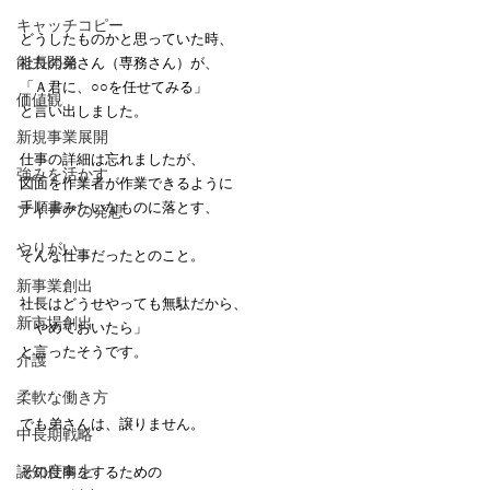
キャッチコピー
どうしたものかと思っていた時、
能力開発
社長の弟さん（専務さん）が、
「Ａ君に、○○を任せてみる」
価値観
と言い出しました。
新規事業展開
仕事の詳細は忘れましたが、
強みを活かす
図面を作業者が作業できるように
手順書みたいなものに落とす、
アイデアの発想
やりがい
そんな仕事だったとのこと。
新事業創出
社長はどうせやっても無駄だから、
新市場創出
「やめておいたら」
と言ったそうです。
介護
柔軟な働き方
でも弟さんは、譲りません。
中長期戦略
認知度向上
その仕事をするための