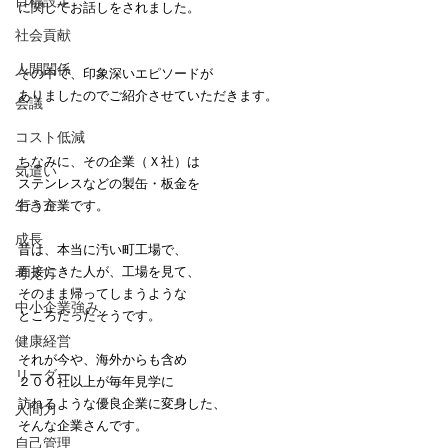
目標設定
に関してお話しをされました。
社会貢献
人間関係
その中で、印象深いエピソードが
ありましたのでご紹介させていただきます。
会議
コスト低減
ちなみに、その企業（Ｘ社）は
気遣い
ステンレスなどの製缶・板金を
生き方
行う企業です。
成長
昔は、本当に汚い町工場で、
面接にきた人が、工場を見て、
考え方
そのまま帰ってしまうような
中小企業強み
ところだったそうです。
健康経営
それが今や、海外からも含め
リーダー
２００社以上が毎年見学に
訪れるような優良企業に変身した、
人間力
そんな企業さんです。
自己管理