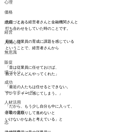
心理
価格
組織づくり
先日、とある経営者さんと金融機関さんと
打ち合わせをしていた時のことです。
経営
最近、従業員の育成に課題を感じている
人間心理
ということで、経営者さんから
無意識
販促
「昔は従業員に任せておけば、
場づくり
自分でどんどんやってくれた」
成功
「最近の人たちは任せるとできない。
マーケティング
プレッシャーに感じてしまう。」
人材活用
「だから、もう少し自分も中に入って、
企業の責任
手取り足取りして進めないと
いけないかなあと考えている」と
志