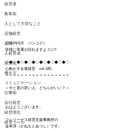
経営者
集客術
人として大切なこと
店舗経営
人間
(2013年6月　バンコク）
皆様に幸運が訪れますように!!
人材育成
◇◆◇◆◇◆◇◆◇◆◇◆◇◆◇◆◇
差別化
心動かす企業経営　vol.345
働き方
＝＝＝＝＝＝＝＝＝＝＝＝＝＝＝＝＝
コミュニケーション
＜今と昔の若い人、どちらがいい？＞
仕事術
会社経営
おはようございます。
経営理念
フェリーゼス経営支援事務所の
経営ツール
金本淳（かねもとあつし）です。　