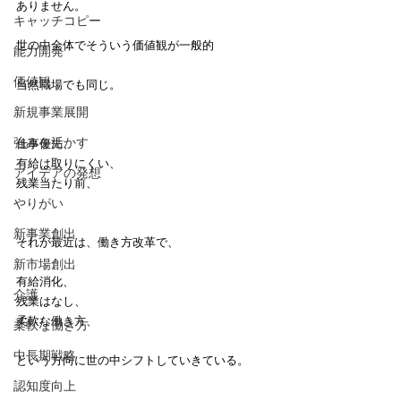
ありません。
キャッチコピー
世の中全体でそういう価値観が一般的
能力開発
価値観
当然職場でも同じ。
新規事業展開
強みを活かす
仕事優先、
有給は取りにくい、
アイデアの発想
残業当たり前、
やりがい
新事業創出
それが最近は、働き方改革で、
新市場創出
有給消化、
介護
残業はなし、
柔軟な働き方、
柔軟な働き方
中長期戦略
という方向に世の中シフトしていきている。
認知度向上