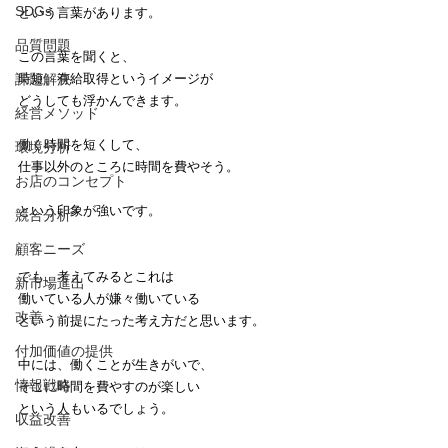
SDGs
という言葉があります。
品質問題
この言葉を聞くと、
課題解決
時短、有給取得というイメージが
どうしても浮かんできます。
経営メソッド
働く時間を短くして、
環境分析
仕事以外のところに時間を費やそう。
お店のコンセプト
という印象が強いです。
競合分析
顧客ニーズ
でも、考えてみるとこれは
新市場進出
働いている人が嫌々働いている
改善
という前提にたった考え方だと思います。
付加価値の提供
中には、働くことが生きがいで、
情報戦略
そこに時間を費やすのが楽しい
という人もいるでしょう。
収益改善