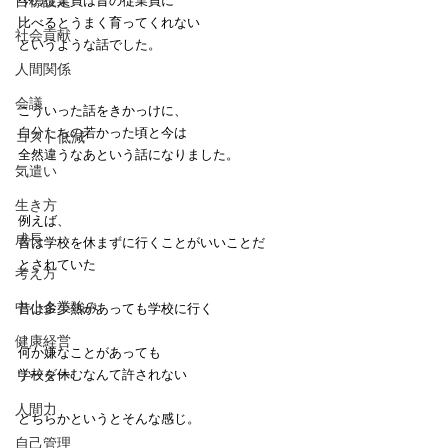
目標設定
今の従業員は昔の従業員に
比べるとうまく育ってくれない
社会貢献
というような話でした。
人間関係
会議
こういった話をきかっけに、
自分たちの若かった頃と今は
コスト低減
全然違うなあという話になりました。
気遣い
生き方
例えば、
成長
昔は学校を休まずに行くことがいいことだ
とされていた
考え方
中小企業強み
昔は多少熱があっても学校に行く
健康経営
何か嫌なことがあっても
リーダー
学校を休むなんて許されない
人間力
どちらかというとそんな感じ。
自己管理