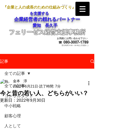
『企業と人の成長のための仕組みづくり』
を支援する
企業経営者の頼れるパートナー
愛知 長久手
フェリーゼス経営支援事務所
メールでのお問合せ
お気軽にお問い合わせ下さい
☎
080-3007-1789
受付時間 9:00～18:00(土日祝除く)
記事
全ての記事
金本 淳
全ての記事
2022年6月21日
読了時間: 7分
今と昔の若い人、どちらがいい？
コンサルタント
更新日：
2022年9月30日
中小戦略
顧客心理
人として