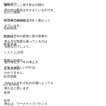
情報発信
確かに、ここ何十年かの間の
世の中の変化はすさまじいものです。
自分の価値
経営者のパートナー
その中で価値観も大きく変わって
きています。
信頼関係
家族経営
だから、今の若者と昔の若者の
考え方や気質も違ってくるのは
事業承継
当然なのでしょう。
システム活用
業務の効率化
昔の考え方、今の考え方、
どちらが正しいのかは
従業員満足
わかりません。
経営戦略
それは人それぞれの立場によっても
IoT化 AI化
変わると思います。
雇用
採用
例えば、ワークライフバランス