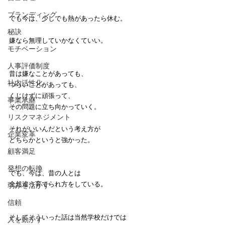
ブランディング
でも今は、少しでも熱があったら休む。
秘訣
嫌なら無理していかなくていい。
モチベーション
人事評価制度
昔は嫌なことがあっても、
社内活性化
つらいことがあっても、
くじけずに頑張って、
事業承継
その問題に立ち向かっていく。
リスクマネジメント
それがいいんだという考え方が
企業変革
どちらかというと強かった。
顧客満足
発想の転換
でも、今は、昔の人とは
全然違う育てられ方をしている。
弱みを活かす
信頼
そしてそういった話は当然学校だけでは
人を動かす