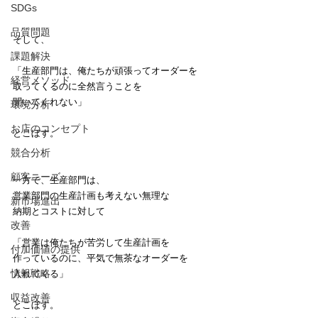
SDGs
品質問題
そして、
課題解決
「生産部門は、俺たちが頑張ってオーダーを
経営メソッド
取ってくるのに全然言うことを
聞いてくれない」
環境分析
お店のコンセプト
とこぼす。
競合分析
顧客ニーズ
一方で、生産部門は、
営業部門の生産計画も考えない無理な
新市場進出
納期とコストに対して
改善
「営業は俺たちが苦労して生産計画を
付加価値の提供
作っているのに、平気で無茶なオーダーを
情報戦略
入れてくる」
収益改善
とこぼす。