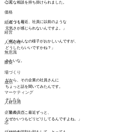
心理
こんな相談を持ち掛けられました。
価格
「どうも最近、社員に以前のような
組織づくり
元気さが感じられないんですよ。」
経営
「何かみんなの様子がおかしいんですが、
人間心理
どうしたらいいですかね？」
無意識
みたいな。
販促
場づくり
だから、その企業の社員さんに
成功
ちょっと話を聞いてみたんです。
マーケティング
そしたら
人材活用
企業の責任
「社長、ここ最近ずっと、
なぜかいつもピリピリしてるんですよね。」
志
「いつも深刻な顔をして、とっても