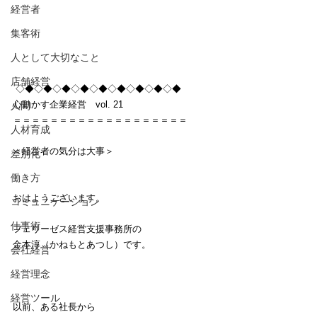
経営者
集客術
人として大切なこと
店舗経営
 ◇◆◇◆◇◆◇◆◇◆◇◆◇◆◇◆◇◆
心動かす企業経営　vol. 21
人間
＝＝＝＝＝＝＝＝＝＝＝＝＝＝＝＝＝＝＝
人材育成
＜経営者の気分は大事＞
差別化
働き方
おはようございます。
コミュニケーション
仕事術
フェリーゼス経営支援事務所の
金本淳（かねもとあつし）です。
会社経営
経営理念
経営ツール
以前、ある社長から