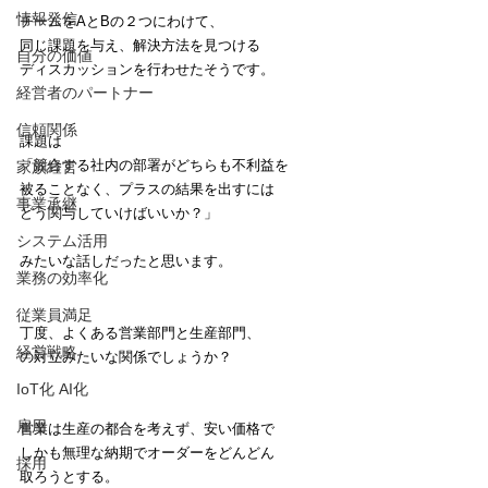
情報発信
チームをAとBの２つにわけて、
同じ課題を与え、解決方法を見つける
自分の価値
ディスカッションを行わせたそうです。
経営者のパートナー
信頼関係
課題は
「競合する社内の部署がどちらも不利益を
家族経営
被ることなく、プラスの結果を出すには
事業承継
どう関与していけばいいか？」
システム活用
みたいな話しだったと思います。
業務の効率化
従業員満足
丁度、よくある営業部門と生産部門、
経営戦略
の対立みたいな関係でしょうか？
IoT化 AI化
雇用
営業は生産の都合を考えず、安い価格で
しかも無理な納期でオーダーをどんどん
採用
取ろうとする。