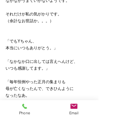
なかなかうまくいかないようです。
それだけが私の気がかりです。
（余計なお世話か。。。）
「でもYちゃん、
本当にいつもありがとう。」
「なかなか口に出しては言えへんけど、
いつも感謝してます。」
「毎年恒例やった正月の集まりも
母が亡くなったんで、できひんように
なったなあ。
そやし、最近殆ど会えてへんけど、
またうちに遊びに来てな。」
Phone
Email
「久しぶりに、ゆっくり話したいわあ…」