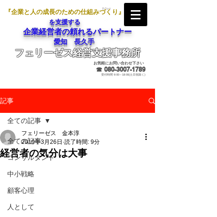
『企業と人の成長のための仕組みづくり』
を支援する
企業経営者の頼れるパートナー
愛知 長久手
フェリーゼス経営支援事務所
メールでのお問合せ
お気軽にお問い合わせ下さい
☎
080-3007-1789
受付時間 9:00～18:00(土日祝除く)
記事
全ての記事
フェリーゼス 金本淳
全ての記事
2019年3月26日
読了時間: 9分
経営者の気分は大事
コンサルタント
中小戦略
顧客心理
人として