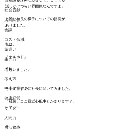
目標設定
話しかけづらい雰囲気なんですよ」
社会貢献
と逆に社長の様子についての指摘が
人間関係
ありました。
会議
コスト低減
私は、
気遣い
「ナルホド」
生き方
成長
と思いました。
考え方
中小企業強み
そして、すぐに社長に聞いてみました。
健康経営
「社長、ここ最近心配事とかあります？」
って。
リーダー
人間力
そしたら、
自己管理