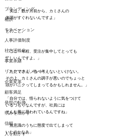
ブランディング
「実は、数か月前から、カミさんの
体調がすぐれないんですよ」
秘訣
モチベーション
とのこと。
人事評価制度
社内活性化
「ここ一年程、受注が集中してとっても
忙しいんですよ。」
事業承継
リスクマネジメント
「ただでさえ、色々考えないといけない。
その上、カミさんの調子が悪いのでちょっと
企業変革
頭がパニクってしまってるかもしれません。」
顧客満足
「自分では、悟られないように気をつけて
発想の転換
いるつもりなんですが、社員には
そんな風に思われているんですね」
弱みを活かす
信頼
「無意識のうちに態度で出てしまって
いたのかなあ」
人を動かす