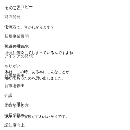
キャッチコピー
とのこと。
能力開発
価値観
これって、何かわかります？
新規事業展開
強みを活かす
社長の機嫌が、
社員に伝染してしまっているんですよね。
アイデアの発想
やりがい
私は、この時、ある本にこんなことが
新事業創出
書いてあったのを思い出しました。
新市場創出
介護
こんな感じ。
柔軟な働き方
中長期戦略
ある企業で実験が行われたそうです。
認知度向上