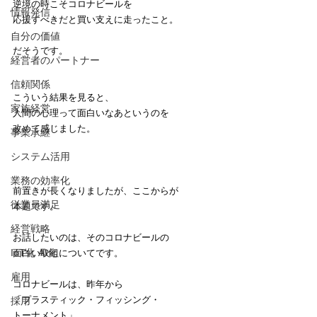
逆境の時こそコロナビールを
情報発信
応援すべきだと買い支えに走ったこと。
自分の価値
だそうです。
経営者のパートナー
信頼関係
こういう結果を見ると、
家族経営
人間の心理って面白いなあというのを
改めて感じました。
事業承継
システム活用
業務の効率化
前置きが長くなりましたが、ここからが
従業員満足
本題です。
経営戦略
お話したいのは、そのコロナビールの
IoT化 AI化
面白い取組についてです。
雇用
コロナビールは、昨年から
「プラスティック・フィッシング・
採用
トーナメント」