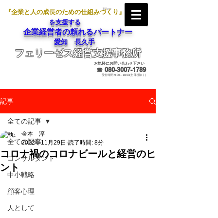
『企業と人の成長のための仕組みづくり』
を支援する
企業経営者の頼れるパートナー
愛知 長久手
フェリーゼス経営支援事務所
メールでのお問合せ
お気軽にお問い合わせ下さい
☎
080-3007-1789
受付時間 9:00～18:00(土日祝除く)
記事
全ての記事
金本 淳
全ての記事
2022年11月29日
読了時間: 8分
コロナ禍のコロナビールと経営のヒ
コンサルタント
ント
中小戦略
顧客心理
人として