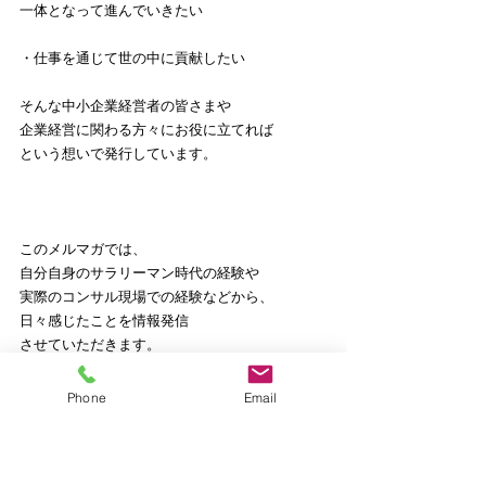
一体となって進んでいきたい
・仕事を通じて世の中に貢献したい
そんな中小企業経営者の皆さまや
企業経営に関わる方々にお役に立てれば
という想いで発行しています。
このメルマガでは、
自分自身のサラリーマン時代の経験や
実際のコンサル現場での経験などから、
日々感じたことを情報発信
させていただきます。
その中で、ワクワクドキドキ心動かす
Phone
Email
企業・お店づくりのヒントを提供しながら、
企業、そしてそこで働く経営者・従業員
それぞれの成長に貢献したい。