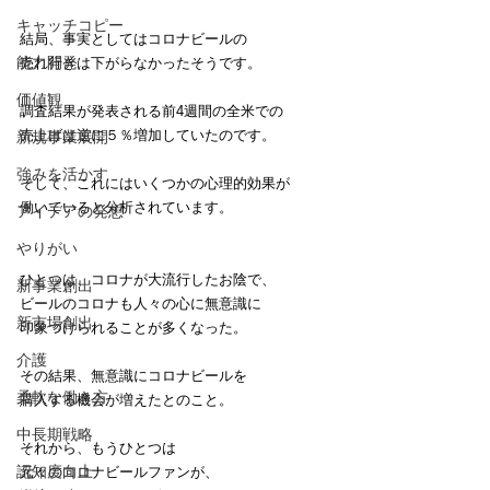
キャッチコピー
結局、事実としてはコロナビールの
能力開発
売れ行きは下がらなかったそうです。
価値観
調査結果が発表される前4週間の全米での
売上げは逆に５％増加していたのです。
新規事業展開
強みを活かす
そして、これにはいくつかの心理的効果が
働いていると分析されています。
アイデアの発想
やりがい
ひとつは、コロナが大流行したお陰で、
新事業創出
ビールのコロナも人々の心に無意識に
新市場創出
印象づけられることが多くなった。
介護
その結果、無意識にコロナビールを
柔軟な働き方
購入する機会が増えたとのこと。
中長期戦略
それから、もうひとつは
認知度向上
元々のコロナビールファンが、