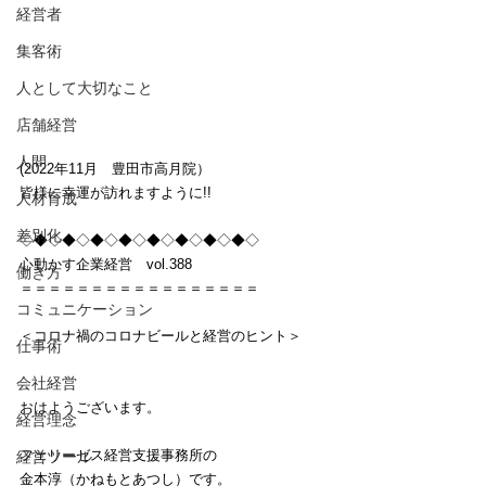
経営者
集客術
人として大切なこと
店舗経営
人間
(2022年11月　豊田市高月院）
皆様に幸運が訪れますように!!
人材育成
差別化
◇◆◇◆◇◆◇◆◇◆◇◆◇◆◇◆◇
心動かす企業経営　vol.388
働き方
＝＝＝＝＝＝＝＝＝＝＝＝＝＝＝＝＝
コミュニケーション
＜コロナ禍のコロナビールと経営のヒント＞
仕事術
会社経営
おはようございます。
経営理念
フェリーゼス経営支援事務所の
経営ツール
金本淳（かねもとあつし）です。