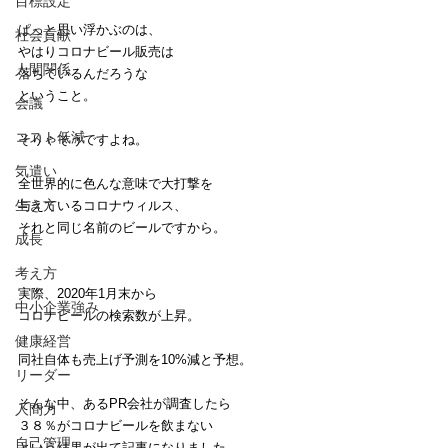
目標設定
ぱっと思い浮かぶのは、
社会貢献
やはりコロナビール販売は
人間関係
落ちているんだろうな
ということ。
会議
コスト低減
そりゃそうですよね。
気遣い
全世界的に色んな意味で大打撃を
生き方
与えているコロナウィルス、
それと同じ名前のビールですから。
成長
考え方
実際、2020年1月末から
中小企業強み
コロナビールの検索数が上昇。
健康経営
同社自体も売上げ予測を10%減と予想。
リーダー
そんな中、あるPR会社が調査したら
人間力
３８％がコロナビールを飲まない
自己管理
という結果が出て記事になりました。