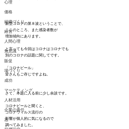
心理
価格
組織づくり
新型コロナの第８波ということで、
ここのところ、また感染者数が
経営
増加傾向にあります。
人間心理
と言っても今回はコロナはコロナでも
無意識
別のコロナの話題に関してです。
販促
「コロナビール」
場づくり
皆さんもご存じですよね。
成功
マーケティング
さて、本題に入る前に少し余談です。
人材活用
コロナビールと聞くと、
企業の責任
コロナウィルス流行の
影響が個人的に気になるので
志
調べてみました。