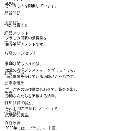
SDGs
というものを開催しています。
品質問題
課題解決
何かと言うと、
経営メソッド
プラごみ回収の獲得量を
環境分析
競うトーナメントです。
お店のコンセプト
競合分析
参加してもらうのは、
大量の海洋プラスティックゴミによって、
顧客ニーズ
漁に影響を受けている漁師さんたちです。
新市場進出
プラごみの漁獲量に合わせて、賞金を出し
改善
漁師さんたちを支援する活動。
付加価値の提供
それを2021年6月にメキシコで
情報戦略
試験的に実施。
収益改善
2022年には、ブラジル、中国、