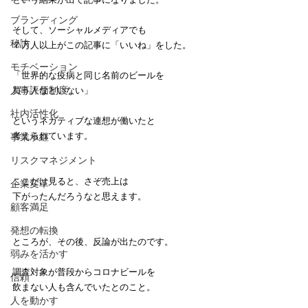
ブランディング
そして、ソーシャルメディアでも
秘訣
７万人以上がこの記事に「いいね」をした。
モチベーション
「世界的な疫病と同じ名前のビールを
人事評価制度
買う人などいない」
社内活性化
というネガティブな連想が働いたと
考えられています。
事業承継
リスクマネジメント
ここだけ見ると、さぞ売上は
企業変革
下がったんだろうなと思えます。
顧客満足
発想の転換
ところが、その後、反論が出たのです。
弱みを活かす
調査対象が普段からコロナビールを
信頼
飲まない人も含んでいたとのこと。
人を動かす