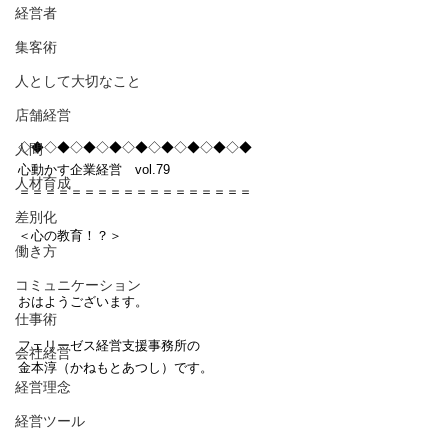
経営者
集客術
人として大切なこと
店舗経営
◇◆◇◆◇◆◇◆◇◆◇◆◇◆◇◆◇◆
人間
心動かす企業経営　vol.79
人材育成
＝＝＝＝＝＝＝＝＝＝＝＝＝＝＝＝＝＝
差別化
＜心の教育！？＞
働き方
コミュニケーション
おはようございます。
仕事術
フェリーゼス経営支援事務所の
会社経営
金本淳（かねもとあつし）です。
経営理念
経営ツール