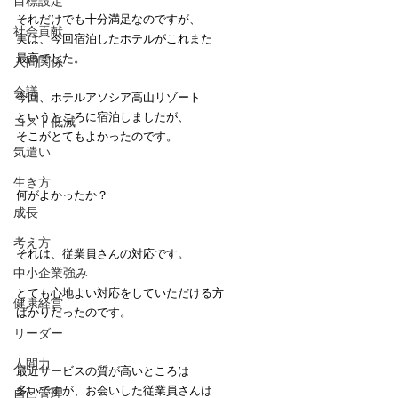
目標設定
それだけでも十分満足なのですが、
社会貢献
実は、今回宿泊したホテルがこれまた
最高でした。
人間関係
会議
今回、ホテルアソシア高山リゾート
というところに宿泊しましたが、
コスト低減
そこがとてもよかったのです。
気遣い
生き方
何がよかったか？
成長
考え方
それは、従業員さんの対応です。
中小企業強み
とても心地よい対応をしていただける方
健康経営
ばかりだったのです。
リーダー
人間力
最近サービスの質が高いところは
多いですが、お会いした従業員さんは
自己管理