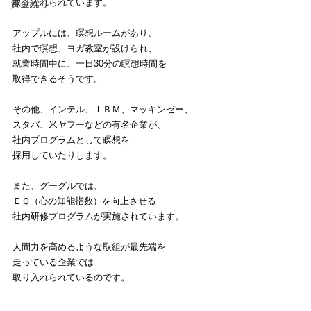
取り入れられています。
資金繰り
アップルには、瞑想ルームがあり、
社内で瞑想、ヨガ教室が設けられ、
就業時間中に、一日30分の瞑想時間を
取得できるそうです。
その他、インテル、ＩＢＭ、マッキンゼー、
スタバ、米ヤフーなどの有名企業が、
社内プログラムとして瞑想を
採用していたりします。
また、グーグルでは、
ＥＱ（心の知能指数）を向上させる
社内研修プログラムが実施されています。
人間力を高めるような取組が最先端を
走っている企業では
取り入れられているのです。