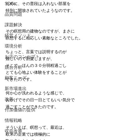
SDGs
ために、その普段は入れない部屋を
特別に開放されていたようなのです。
品質問題
課題解決
その瞑想用の建物なのですが、まさに
経営メソッド
瞑想するに相応しい素敵なところでした。
環境分析
ちょっと、言葉では説明するのが
お店のコンセプト
難しいので割愛しますが、
そこで、ほんの３０分弱程過ごし
競合分析
とても心地よい体験をすることが
顧客ニーズ
できたのです。
新市場進出
何か心が洗われるような感じで、
改善
おかげでその日一日とてもいい気分で
過ごすことができたのです。
付加価値の提供
情報戦略
そういえば、瞑想って、最近は、
収益改善
欧米の企業では積極的に