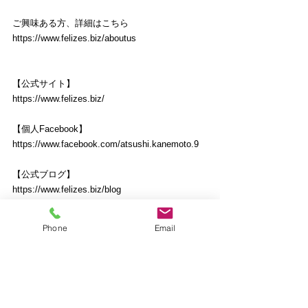
ご興味ある方、詳細はこちら
https://www.felizes.biz/aboutus
【公式サイト】
https://www.felizes.biz/
【個人Facebook】
https://www.facebook.com/atsushi.kanemoto.9
【公式ブログ】
https://www.felizes.biz/blog
（過去のメルマガもアップしています）
Phone
Email
***************************************
心動かす企業経営
【発行元】フェリーゼス経営支援事務所
【発行責任者】金本　淳
経済産業大臣登録　中小企業診断士