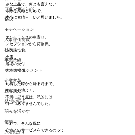
みな上品で、何とも言えない
ブランディング
素敵な笑顔と対応で、
本当に素晴らしいと思いました。
秘訣
モチベーション
エントランスの車寄せ、
人事評価制度
レセプションから荷物係、
社内活性化
レストラン、
売店、
事業承継
浴場の受付、
リスクマネジメント
客室清掃係、
企業変革
到着した時から帰る時まで、
すべて心地よく、
顧客満足
不満に思う点は、私的には
発想の転換
何一つありませんでした。
弱みを活かす
信頼
それで、そんな風に
心地よいサービスをできるのって
人を動かす