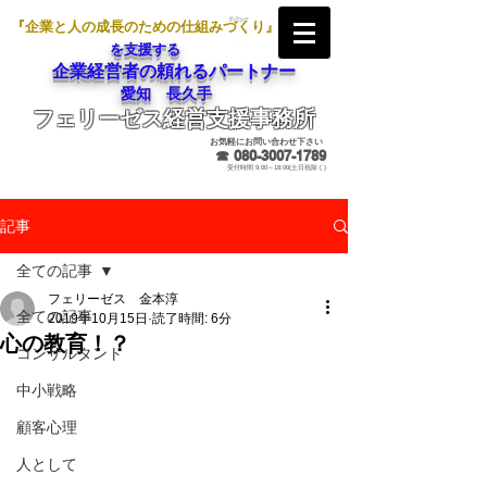
『企業と人の成長のための仕組みづくり』
を支援する
企業経営者の頼れるパートナー
愛知 長久手
フェリーゼス経営支援事務所
メールでのお問合せ
お気軽にお問い合わせ下さい
☎
080-3007-1789
受付時間 9:00～18:00(土日祝除く)
記事
全ての記事
フェリーゼス 金本淳
全ての記事
2019年10月15日
読了時間: 6分
心の教育！？
コンサルタント
中小戦略
顧客心理
人として