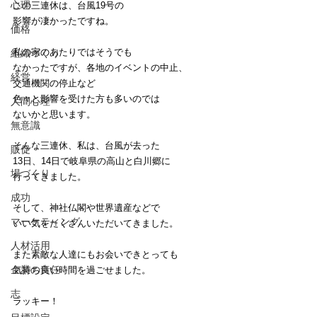
心理
この三連休は、台風19号の
影響が凄かったですね。
価格
私の家のあたりではそうでも
組織づくり
なかったですが、各地のイベントの中止、
経営
交通機関の停止など
色々と影響を受けた方も多いのでは
人間心理
ないかと思います。
無意識
そんな三連休、私は、台風が去った
販促
13日、14日で岐阜県の高山と白川郷に
場づくり
行ってきました。
成功
そして、神社仏閣や世界遺産などで
マーケティング
いい気をたくさんいただいてきました。
人材活用
また素敵な人達にもお会いできとっても
企業の責任
気持ち良い時間を過ごせました。
志
ラッキー！