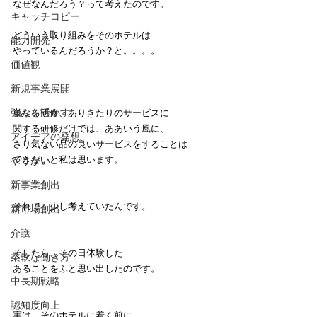
なぜなんだろう？って考えたのです。
キャッチコピー
どういう取り組みをそのホテルは
能力開発
やっているんだろうか？と。。。。
価値観
新規事業展開
強みを活かす
単なる研修、ありきたりのサービスに
関する研修だけでは、ああいう風に、
アイデアの発想
さり気ない品の良いサービスをすることは
できないと私は思います。
やりがい
新事業創出
それで、少し考えていたんです。
新市場創出
介護
そしたら、その日体験した
柔軟な働き方
あることをふと思い出したのです。
中長期戦略
認知度向上
実は、そのホテルに着く前に、