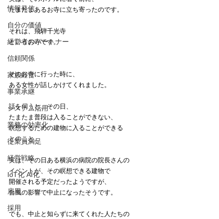
情報発信
たまたまあるお寺に立ち寄ったのです。
自分の価値
それは、飛騨千光寺
経営者のパートナー
というお寺です。
信頼関係
そのお寺に行った時に、
家族経営
ある女性が話しかけてくれました。
事業承継
話を伺うと、その日、
システム活用
たまたま普段は入ることができない、
業務の効率化
瞑想するための建物に入ることができる
とのこと。
従業員満足
経営戦略
実は、その日ある横浜の病院の院長さんの
イベントが、その瞑想できる建物で
IoT化 AI化
開催される予定だったようですが、
雇用
台風の影響で中止になったそうです。
採用
でも、中止と知らずに来てくれた人たちの