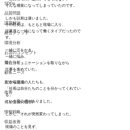
SDGs
そんな感覚になってしまっていたのです。
品質問題
しかも以前は違いました。
課題解決
その社長は、もともと現場に入り、
従業員と一緒になって働くタイプだったので
経営メソッド
す。
環境分析
一緒に汗をかき、
お店のコンセプト
一緒に悩み、
競合分析
常にコミュニケーションを取りながら
仕事を進めていた。
顧客ニーズ
新市場進出
だから現場の人たちも、
「社長は自分たちのことを分かってくれてい
改善
る」
という安心感がありました。
付加価値の提供
情報戦略
しかし、それが突然変わってしまった。
収益改善
現場のことを見ず、