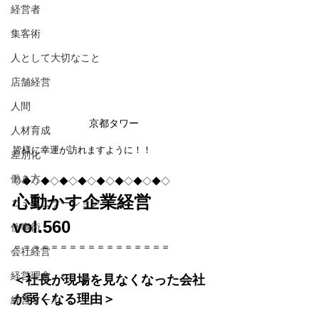
経営者
集客術
人として大切なこと
店舗経営
人間
京都タワー
人材育成
皆様に幸運が訪れますように！！
差別化
働き方
◇◆◇◆◇◆◇◆◇◆◇◆◇◆◇◆◇
心動かす企業経営　
コミュニケーション
vol.560
仕事術
＝＝＝＝＝＝＝＝＝＝＝＝＝＝＝＝＝
会社経営
経営理念
＜社長が現場を見なくなった会社
が弱くなる理由＞
経営ツール