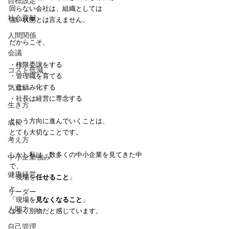
目標設定
回らない会社は、組織としては
社会貢献
強い状態とは言えません。
人間関係
だからこそ、
会議
・権限委譲をする
コスト低減
・管理職を育てる
気遣い
・仕組み化する
・社長は経営に専念する
生き方
という方向に進んでいくことは、
成長
とても大切なことです。
考え方
しかし私は、数多くの中小企業を見てきた中
中小企業強み
で、
健康経営
「現場を
任せること
」
と
リーダー
「現場を
見なくなること
」
人間力
は全く別物だと感じています。
自己管理