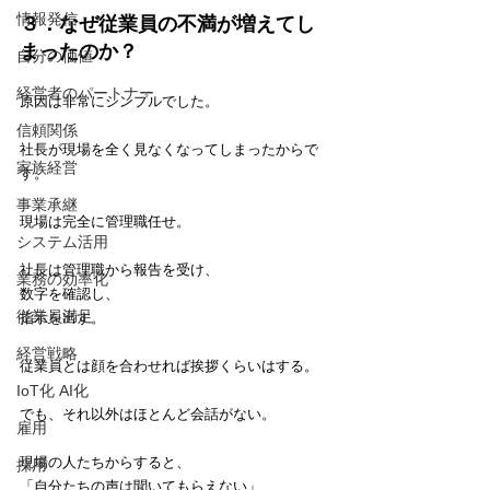
情報発信
３．なぜ従業員の不満が増えてし
まったのか？
自分の価値
経営者のパートナー
原因は非常にシンプルでした。
信頼関係
社長が現場を全く見なくなってしまったからで
家族経営
す。
事業承継
現場は完全に管理職任せ。
システム活用
社長は管理職から報告を受け、
業務の効率化
数字を確認し、
従業員満足
指示を出す。
経営戦略
従業員とは顔を合わせれば挨拶くらいはする。
IoT化 AI化
でも、それ以外はほとんど会話がない。
雇用
現場の人たちからすると、
採用
「自分たちの声は聞いてもらえない」