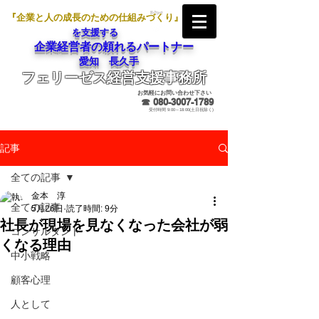
『企業と人の成長のための仕組みづくり』
を支援する
企業経営者の頼れるパートナー
愛知 長久手
フェリーゼス経営支援事務所
メールでのお問合せ
お気軽にお問い合わせ下さい
☎
080-3007-1789
受付時間 9:00～18:00(土日祝除く)
記事
全ての記事
金本 淳
全ての記事
5月26日
読了時間: 9分
社長が現場を見なくなった会社が弱
コンサルタント
くなる理由
中小戦略
顧客心理
人として