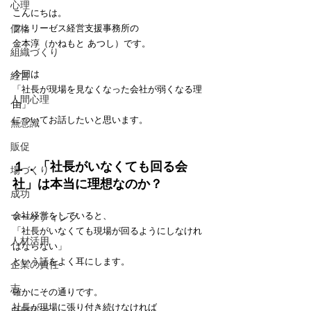
心理
こんにちは。
価格
フェリーゼス経営支援事務所の
金本淳（かねもと あつし）です。
組織づくり
今回は
経営
「社長が現場を見なくなった会社が弱くなる理
人間心理
由」
についてお話したいと思います。
無意識
販促
１．「社長がいなくても回る会
場づくり
社」は本当に理想なのか？
成功
会社経営をしていると、
マーケティング
「社長がいなくても現場が回るようにしなけれ
人材活用
ばならない」
という話をよく耳にします。
企業の責任
志
確かにその通りです。
社長が現場に張り付き続けなければ