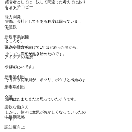
経営者としては、決して間違った考えではあり
キャッチコピー
ません。
能力開発
実際、会社としてもある程度は回っていまし
価値観
た。
新規事業展開
ところが、
強みを活かす
そのやり方を続けて1年ほど経った頃から、
少しずつ異変が起き始めたのです。
アイデアの発想
やりがい
「辞めたいです」
新事業創出
そう言う従業員が、ポツリ、ポツリと出始めま
した。
新市場創出
介護
最初はたまたまだと思っていたそうです。
柔軟な働き方
しかし、徐々に空気がおかしくなっていったの
中長期戦略
です。
認知度向上