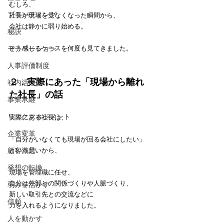
むしろ、
ブランディング
社長が現場を見なくなった瞬間から、
会社は静かに弱り始める。
秘訣
モチベーション
そう感じるケースを何度も見てきました。
人事評価制度
２．実際にあった「現場から離れ
社内活性化
た社長」の話
事業承継
リスクマネジメント
実際にある社長は、
企業変革
「自分がいなくても現場が回る会社にしたい」
顧客満足
という想いから、
発想の転換
現場を管理職に任せ、
自分は外部との関係づくりや人脈づくり、
弱みを活かす
新しい取引先との交流などに
信頼
力を入れるようになりました。
人を動かす