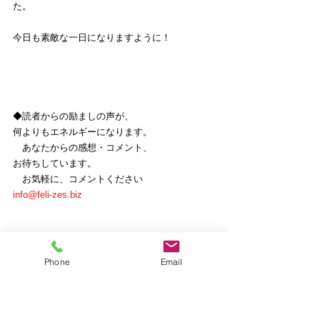
た。
今日も素敵な一日になりますように！
◆読者からの励ましの声が、
何よりもエネルギーになります。
　あなたからの感想・コメント、
お待ちしています。
　お気軽に、コメントください
info@feli-zes.biz
【本メルマガについて】
Phone
Email
このメルマガは、