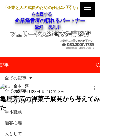
『企業と人の成長のための仕組みづくり』
を支援する
企業経営者の頼れるパートナー
愛知 長久手
フェリーゼス経営支援事務所
メールでのお問合せ
お気軽にお問い合わせ下さい
☎
080-3007-1789
受付時間 9:00～18:00(土日祝除く)
記事
全ての記事
金本 淳
全ての記事
2022年1月28日
読了時間: 8分
亀屋芳広の洋菓子展開から考えてみ
コンサルタント
た
中小戦略
顧客心理
人として