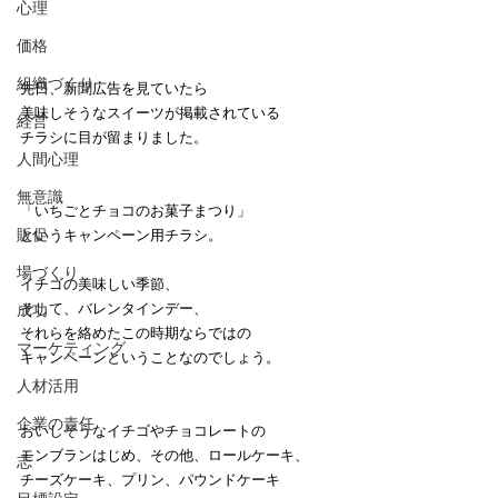
心理
価格
組織づくり
先日、新聞広告を見ていたら
美味しそうなスイーツが掲載されている
経営
チラシに目が留まりました。
人間心理
無意識
「いちごとチョコのお菓子まつり」
販促
というキャンペーン用チラシ。
場づくり
イチゴの美味しい季節、
そして、バレンタインデー、
成功
それらを絡めたこの時期ならではの
マーケティング
キャンペーンということなのでしょう。
人材活用
企業の責任
おいしそうなイチゴやチョコレートの
モンブランはじめ、その他、ロールケーキ、
志
チーズケーキ、プリン、パウンドケーキ