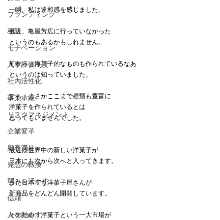
一瞬、私は違和感を感じました。
ブランディング
秘訣
最近、亀屋芳広に行っていなかった
というのもあるかもしれません。
モチベーション
前から、洋菓子的なものも作られているなあ
人事評価制度
というのは知っていました。
社内活性化
でも、まさかここまで種類も豊富に
事業承継
洋菓子を作られているとは
リスクマネジメント
思ってもいませんでした。
企業変革
顧客満足
最近は世界中の新しい洋菓子が
日本にも次から次へと入ってきます。
発想の転換
弱みを活かす
また日本でも洋菓子屋さんが
新商品をどんどん開発しています。
信頼
人を動かす
そのため、洋菓子という一大市場が