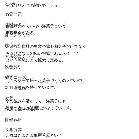
SDGs
それはひとつの戦略でしょう。
品質問題
課題解決
自社が入れていない洋菓子という
市場機会がある。
経営メソッド
環境分析
だから、自社の事業領域を和菓子だけでなく、
もうひとつ上の広い領域であるスイーツ
お店のコンセプト
という領域にまで拡大し定める。
競合分析
顧客ニーズ
元々和菓子で培った菓子づくりのノウハウ
という強みを持っています。
新市場進出
改善
その強みを活かして、洋菓子にも
進出することは理にかなっています。
付加価値の提供
情報戦略
収益改善
これはたまたま亀屋芳広という