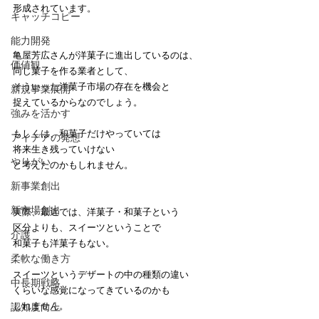
形成されています。
キャッチコピー
能力開発
亀屋芳広さんが洋菓子に進出しているのは、
価値観
同じ菓子を作る業者として、
そういった洋菓子市場の存在を機会と
新規事業展開
捉えているからなのでしょう。
強みを活かす
もしくは、和菓子だけやっていては
アイデアの発想
将来生き残っていけない
やりがい
と考えたのかもしれません。
新事業創出
新市場創出
実際、最近では、洋菓子・和菓子という
区分よりも、スイーツということで
介護
和菓子も洋菓子もない。
柔軟な働き方
スイーツというデザートの中の種類の違い
中長期戦略
くらいな感覚になってきているのかも
しれません。
認知度向上