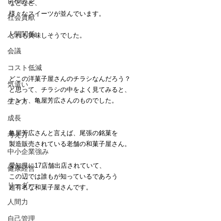
目標設定
などなど、
様々なスイーツが並んでいます。
社会貢献
人間関係
どれも美味しそうでした。
会議
コスト低減
どこの洋菓子屋さんのチラシなんだろう？
気遣い
と思って、チラシの中をよく見てみると、
ナント、亀屋芳広さんのものでした。
生き方
成長
亀屋芳広さんと言えば、尾張の銘菓を
考え方
製造販売されている老舗の和菓子屋さん。
中小企業強み
愛知県に17店舗出店されていて、
健康経営
この辺では誰もが知っているであろう
リーダー
超有名な和菓子屋さんです。
人間力
自己管理