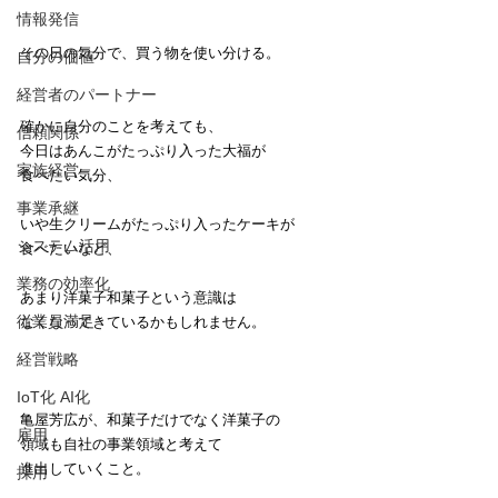
情報発信
その日の気分で、買う物を使い分ける。
自分の価値
経営者のパートナー
確かに自分のことを考えても、
信頼関係
今日はあんこがたっぷり入った大福が
家族経営
食べたい気分、
事業承継
いや生クリームがたっぷり入ったケーキが
システム活用
食べたいなど、
業務の効率化
あまり洋菓子和菓子という意識は
従業員満足
なくなってきているかもしれません。
経営戦略
IoT化 AI化
亀屋芳広が、和菓子だけでなく洋菓子の
雇用
領域も自社の事業領域と考えて
進出していくこと。
採用