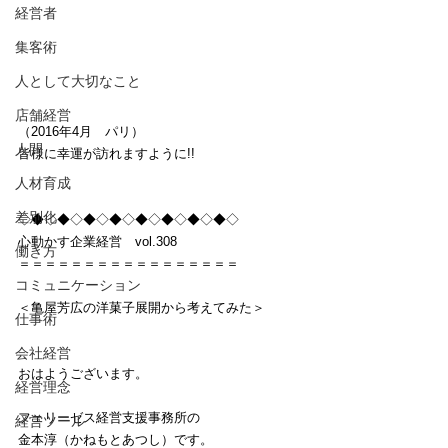
経営者
集客術
人として大切なこと
店舗経営
（2016年4月　パリ）
人間
皆様に幸運が訪れますように!!
人材育成
差別化
◇◆◇◆◇◆◇◆◇◆◇◆◇◆◇◆◇
心動かす企業経営　vol.308
働き方
＝＝＝＝＝＝＝＝＝＝＝＝＝＝＝＝＝
コミュニケーション
＜亀屋芳広の洋菓子展開から考えてみた＞
仕事術
会社経営
おはようございます。
経営理念
フェリーゼス経営支援事務所の
経営ツール
金本淳（かねもとあつし）です。　